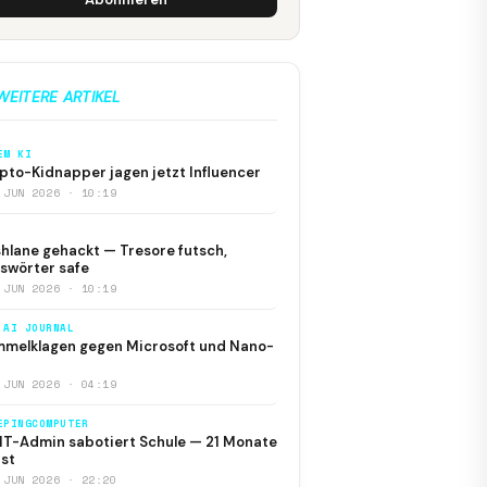
WEITERE ARTIKEL
EM KI
pto-Kidnapper jagen jetzt Influencer
 JUN 2026 · 10:19
hlane gehackt — Tresore futsch,
swörter safe
 JUN 2026 · 10:19
 AI JOURNAL
melklagen gegen Microsoft und Nano-
 JUN 2026 · 04:19
EPINGCOMPUTER
IT-Admin sabotiert Schule — 21 Monate
st
 JUN 2026 · 22:20