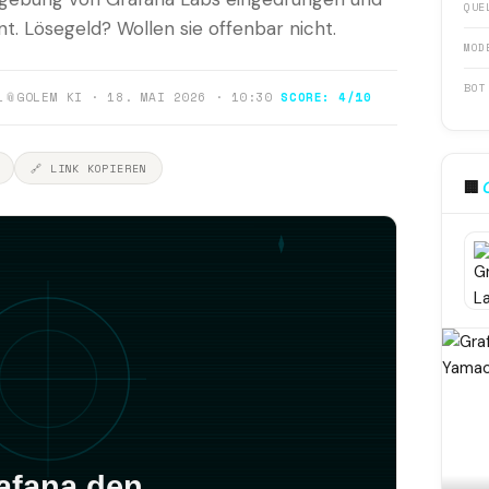
QUE
. Lösegeld? Wollen sie offenbar nicht.
MOD
BOT
1
📎
GOLEM KI · 18. MAI 2026 · 10:30
SCORE: 4/10
🔗 LINK KOPIEREN
🏢