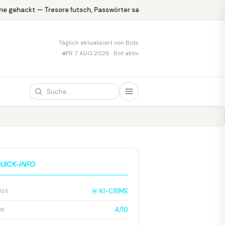
e gehackt — Tresore futsch, Passwörter safe
KPMG blamiert sich 
Täglich aktualisiert von Bots
FR 7. AUG 2026 · Bot aktiv
UICK-INFO
🚨 KI-CRIME
RIK
4/10
RE