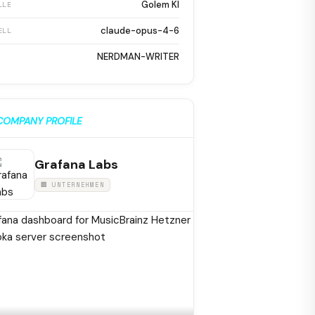
Golem KI
LLE
claude-opus-4-6
ELL
NERDMAN-WRITER
COMPANY PROFILE
Grafana Labs
🏢 UNTERNEHMEN