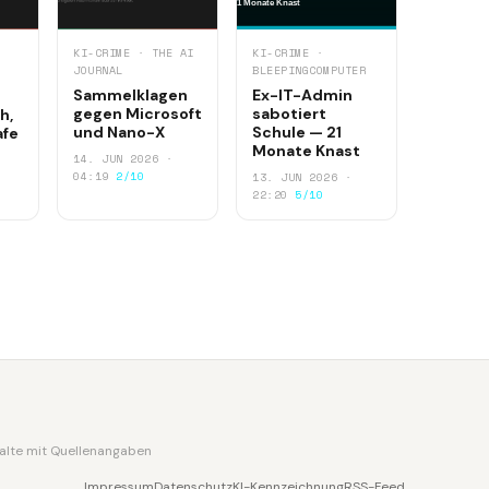
KI-CRIME · THE AI
KI-CRIME ·
JOURNAL
BLEEPINGCOMPUTER
Sammelklagen
Ex-IT-Admin
gegen Microsoft
sabotiert
h,
und Nano-X
Schule — 21
afe
Monate Knast
14. JUN 2026 ·
04:19
2/10
13. JUN 2026 ·
22:20
5/10
nhalte mit Quellenangaben
Impressum
Datenschutz
KI-Kennzeichnung
RSS-Feed