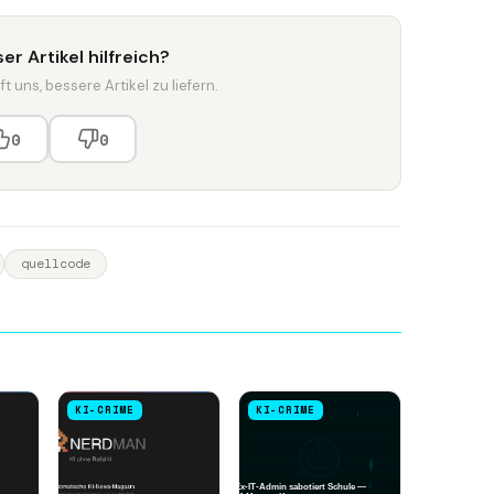
er Artikel hilfreich?
t uns, bessere Artikel zu liefern.
0
0
quellcode
KI-CRIME
KI-CRIME