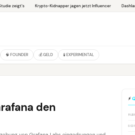
udie zeigt's
Krypto-Kidnapper jagen jetzt Influencer
Dashlan
🧠 FOUNDER
💰 GELD
🧪 EXPERIMENTAL
⚡
Q
Grafana den
RUB
SCO
Umgebung von Grafana Labs eingedrungen und