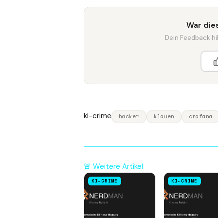
War dies
Dein Feedback hilf
ki-crime
hacker
klauen
grafana
🚨 Weitere Artikel
KI-CRIME
KI-CRIME