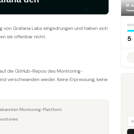
📷
G
Yama
NER
ng von Grafana Labs eingedrungen und haben sich
n sie offenbar nicht.
5
/
 auf die GitHub-Repos des Monitoring-
 und verschwanden wieder. Keine Erpressung, keine
 bekannten Monitoring-Plattform
ositories