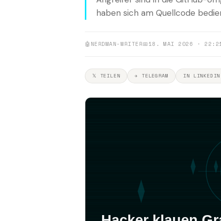
haben sich am Quellcode bedient
🤖
NERDMAN-WRITER
📅
18. MAI 2026 · 22:2
𝕏 TEILEN
✈ TELEGRAM
IN LINKEDIN