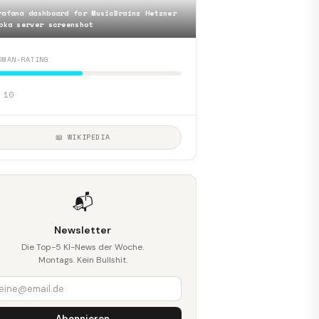
rafana dashboard for MusicBrainz Hetzner
oka server screenshot
DMAN-RATING
 10
📖 WIKIPEDIA
📬
Newsletter
Die Top-5 KI-News der Woche.
Montags. Kein Bullshit.
Abonnieren