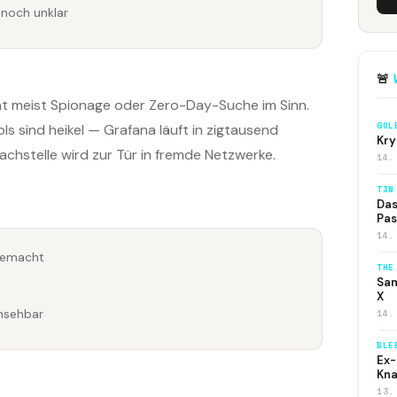
 noch unklar
🚨
at meist Spionage oder Zero-Day-Suche im Sinn.
GOL
ls sind heikel — Grafana läuft in zigtausend
Kry
hstelle wird zur Tür in fremde Netzwerke.
14.
T3N
Das
Pas
14.
 gemacht
THE
Sam
X
nsehbar
14.
BLE
Ex-
Kna
13.