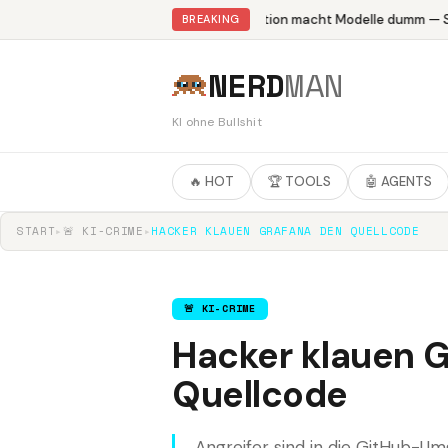
Abliteration macht Modelle dumm — St
BREAKING
NERD
MAN
KI ohne Bullshit
🔥 HOT
🏆 TOOLS
🤖 AGENTS
START
▸
🚨 KI-CRIME
▸
HACKER KLAUEN GRAFANA DEN QUELLCODE
🚨 KI-CRIME
Hacker klauen 
Quellcode
Angreifer sind in die GitHub-