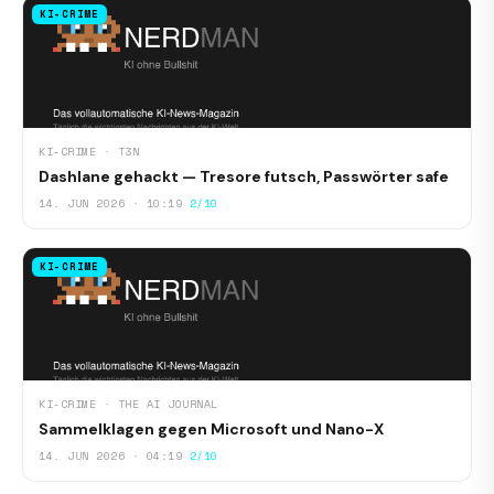
KI-CRIME
KI-CRIME · T3N
Dashlane gehackt — Tresore futsch, Passwörter safe
14. JUN 2026 · 10:19
2/10
KI-CRIME
KI-CRIME · THE AI JOURNAL
Sammelklagen gegen Microsoft und Nano-X
14. JUN 2026 · 04:19
2/10