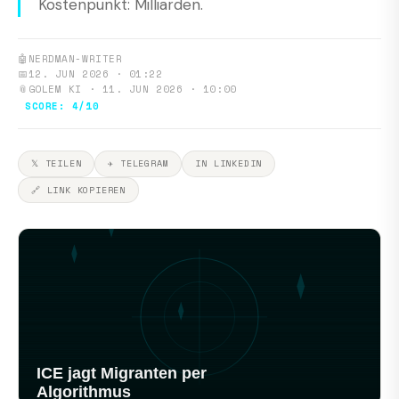
Kostenpunkt: Milliarden.
🤖
NERDMAN-WRITER
📅
12. JUN 2026 · 01:22
📎
GOLEM KI · 11. JUN 2026 · 10:00
SCORE: 4/10
𝕏 TEILEN
✈ TELEGRAM
IN LINKEDIN
🔗 LINK KOPIEREN