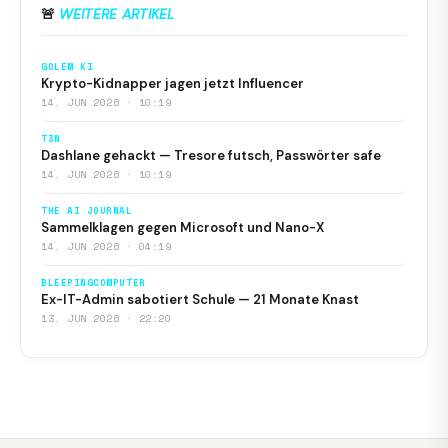
🚨
WEITERE ARTIKEL
GOLEM KI
Krypto-Kidnapper jagen jetzt Influencer
14. JUN 2026 · 10:19
T3N
Dashlane gehackt — Tresore futsch, Passwörter safe
14. JUN 2026 · 10:19
THE AI JOURNAL
Sammelklagen gegen Microsoft und Nano-X
14. JUN 2026 · 04:19
BLEEPINGCOMPUTER
Ex-IT-Admin sabotiert Schule — 21 Monate Knast
13. JUN 2026 · 22:20