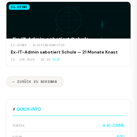
KI-CRIME
KI-CRIME · BLEEPINGCOMPUTER
Ex-IT-Admin sabotiert Schule — 21 Monate Knast
13. JUN 2026 · 22:20
5/10
← ZURÜCK ZU NERDMAN
⚡
QUICK-INFO
🚨 KI-CRIME
RUBRIK
4/10
SCORE