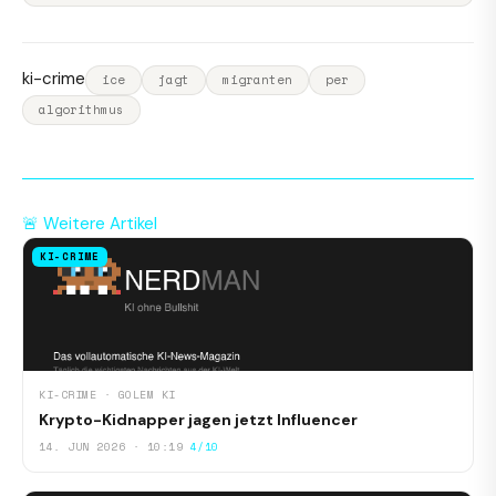
ki-crime
ice
jagt
migranten
per
algorithmus
🚨 Weitere Artikel
KI-CRIME
KI-CRIME · GOLEM KI
Krypto-Kidnapper jagen jetzt Influencer
14. JUN 2026 · 10:19
4/10