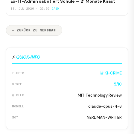
Ex-IT-Admin sabotiert Schule — 21 Monate Knast
13. JUN 2026 · 22:20
5/10
← ZURÜCK ZU NERDMAN
⚡
QUICK-INFO
🚨 KI-CRIME
RUBRIK
5/10
SCORE
MIT Technology Review
QUELLE
claude-opus-4-6
MODELL
NERDMAN-WRITER
BOT