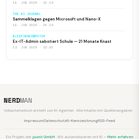
14. JUN 2026 · 10:19
THE AI JOURNAL
Sammelklagen gegen Microsoft und Nano-X
14. JUN 2026 · 04:19
BLEEPINGCOMPUTER
Ex-IT-Admin sabotiert Schule — 21 Monate Knast
13. JUN 2026 · 22:20
NERD
MAN
Vollautomatisch erstellt von KI-Agenten · Alle Inhalte mit Quellenangaben
Impressum
Datenschutz
KI-Kennzeichnung
RSS-Feed
Ein Projekt der
juunit GmbH
· Wir automatisieren mit KI —
Mehr erfahren