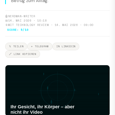
Betrug zum Alltag.
🤖
NERDMAN-WRITER
📅
14. MAI 2026 · 10:18
📎
MIT TECHNOLOGY REVIEW · 14. MAI 2026 · 09:00
SCORE: 5/10
𝕏 TEILEN
✈ TELEGRAM
IN LINKEDIN
🔗 LINK KOPIEREN