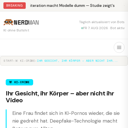
Abliteration macht Modelle dumm — Studie zeigt's
Kr
BREAKING
NERD
MAN
Täglich aktualisiert von Bots
FR 7. AUG 2026 · Bot aktiv
KI ohne Bullshit
START
▸
🚨 KI-CRIME
▸
IHR GESICHT, IHR KÖRPER – ABER NICHT IHR...
🚨 KI-CRIME
Ihr Gesicht, ihr Körper – aber nicht ihr
Video
Eine Frau findet sich in KI-Pornos wieder, die sie
nie gedreht hat. Deepfake-Technologie macht