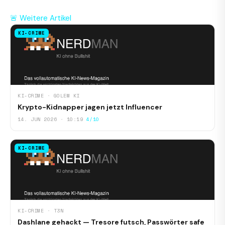
🚨 Weitere Artikel
KI-CRIME
KI-CRIME · GOLEM KI
Krypto-Kidnapper jagen jetzt Influencer
14. JUN 2026 · 10:19
4/10
KI-CRIME
KI-CRIME · T3N
Dashlane gehackt — Tresore futsch, Passwörter safe