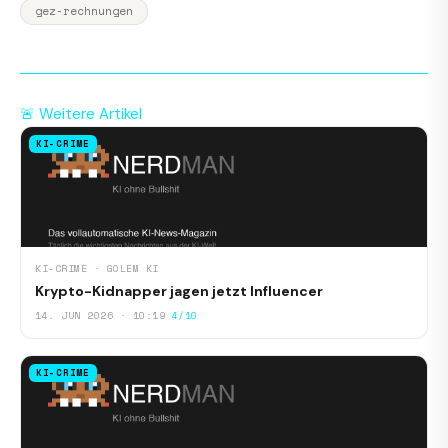
gez-rechnungen
🚨 Weitere Artikel
KI-CRIME
KI-CRIME · GOLEM KI
Krypto-Kidnapper jagen jetzt Influencer
14. JUN 2026 · 10:19
4/10
KI-CRIME