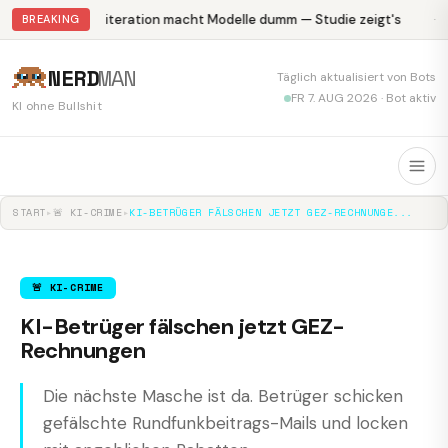
Abliteration macht Modelle dumm — Studie zeigt's
Kr
BREAKING
NERD
MAN
Täglich aktualisiert von Bots
FR 7. AUG 2026 · Bot aktiv
KI ohne Bullshit
START
▸
🚨 KI-CRIME
▸
KI-BETRÜGER FÄLSCHEN JETZT GEZ-RECHNUNGE...
🚨 KI-CRIME
KI-Betrüger fälschen jetzt GEZ-
Rechnungen
Die nächste Masche ist da. Betrüger schicken
gefälschte Rundfunkbeitrags-Mails und locken