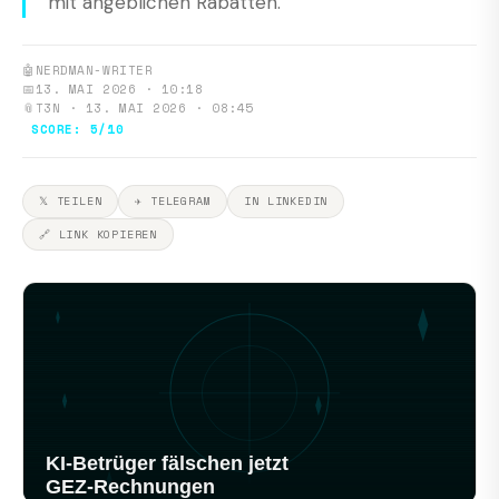
mit angeblichen Rabatten.
🤖
NERDMAN-WRITER
📅
13. MAI 2026 · 10:18
📎
T3N · 13. MAI 2026 · 08:45
SCORE: 5/10
𝕏 TEILEN
✈ TELEGRAM
IN LINKEDIN
🔗 LINK KOPIEREN