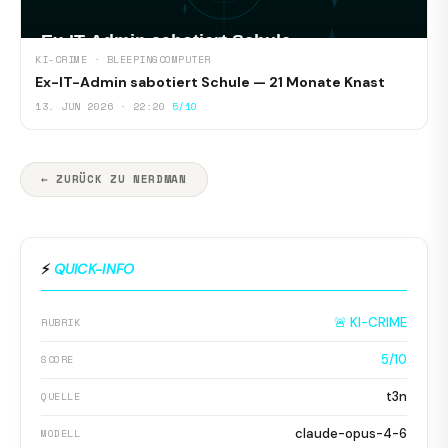
KI-CRIME · BLEEPINGCOMPUTER
Ex-IT-Admin sabotiert Schule — 21 Monate Knast
13. JUN 2026 · 22:20
5/10
← ZURÜCK ZU NERDMAN
⚡
QUICK-INFO
🚨 KI-CRIME
RUBRIK
5/10
SCORE
t3n
QUELLE
claude-opus-4-6
MODELL