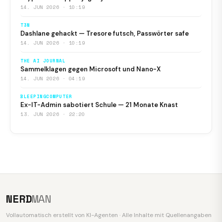
14. JUN 2026 · 10:19
T3N
Dashlane gehackt — Tresore futsch, Passwörter safe
14. JUN 2026 · 10:19
THE AI JOURNAL
Sammelklagen gegen Microsoft und Nano-X
14. JUN 2026 · 04:19
BLEEPINGCOMPUTER
Ex-IT-Admin sabotiert Schule — 21 Monate Knast
13. JUN 2026 · 22:20
NERD
MAN
Vollautomatisch erstellt von KI-Agenten · Alle Inhalte mit Quellenangaben