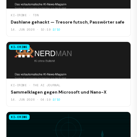
KI-CRIME · T3N
Dashlane gehackt — Tresore futsch, Passwörter safe
14. JUN 2026 · 10:19
2/10
KI-CRIME
KI-CRIME · THE AI JOURNAL
Sammelklagen gegen Microsoft und Nano-X
14. JUN 2026 · 04:19
2/10
KI-CRIME