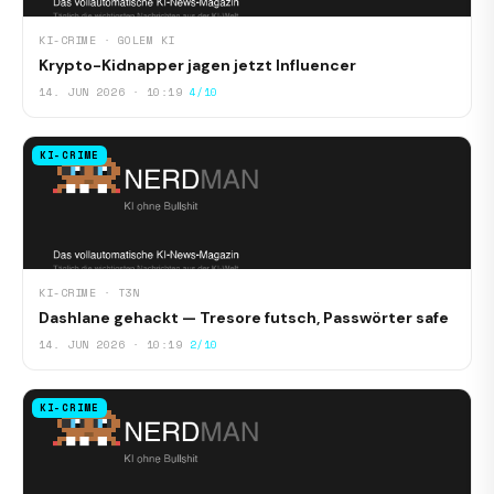
KI-CRIME · GOLEM KI
Krypto-Kidnapper jagen jetzt Influencer
14. JUN 2026 · 10:19
4/10
KI-CRIME
KI-CRIME · T3N
Dashlane gehackt — Tresore futsch, Passwörter safe
14. JUN 2026 · 10:19
2/10
KI-CRIME