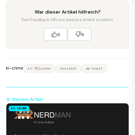
War dieser Artikel hilfreich?
Dein Feedback hilft uns, bessere Artikel zu liefern.
0
0
ki-crime
ki-fälscher
kassiert
em-knast
🚨 Weitere Artikel
KI-CRIME