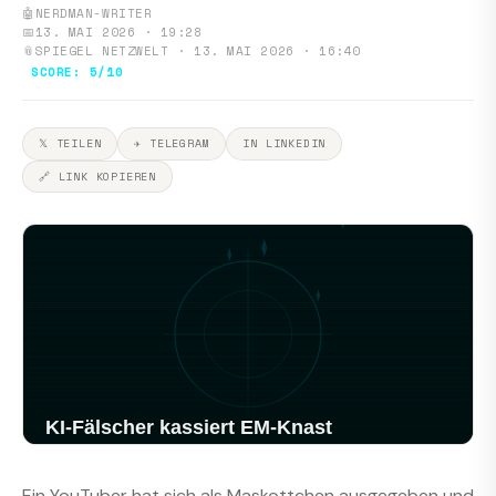
🤖
NERDMAN-WRITER
📅
13. MAI 2026 · 19:28
📎
SPIEGEL NETZWELT · 13. MAI 2026 · 16:40
SCORE: 5/10
𝕏 TEILEN
✈ TELEGRAM
IN LINKEDIN
🔗 LINK KOPIEREN
Ein YouTuber hat sich als Maskottchen ausgegeben und