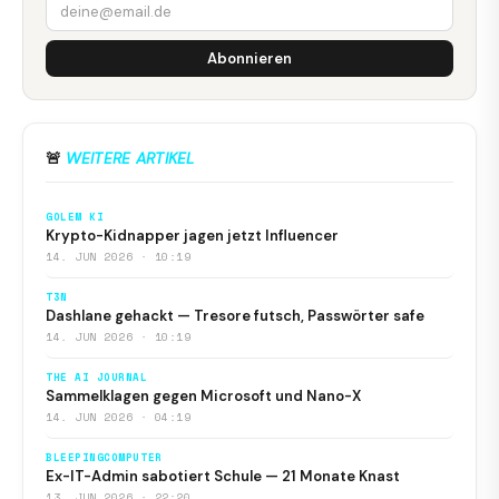
Abonnieren
🚨
WEITERE ARTIKEL
GOLEM KI
Krypto-Kidnapper jagen jetzt Influencer
14. JUN 2026 · 10:19
T3N
Dashlane gehackt — Tresore futsch, Passwörter safe
14. JUN 2026 · 10:19
THE AI JOURNAL
Sammelklagen gegen Microsoft und Nano-X
14. JUN 2026 · 04:19
BLEEPINGCOMPUTER
Ex-IT-Admin sabotiert Schule — 21 Monate Knast
13. JUN 2026 · 22:20