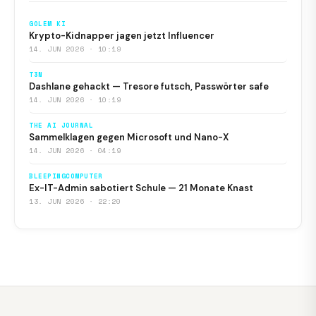
GOLEM KI
Krypto-Kidnapper jagen jetzt Influencer
14. JUN 2026 · 10:19
T3N
Dashlane gehackt — Tresore futsch, Passwörter safe
14. JUN 2026 · 10:19
THE AI JOURNAL
Sammelklagen gegen Microsoft und Nano-X
14. JUN 2026 · 04:19
BLEEPINGCOMPUTER
Ex-IT-Admin sabotiert Schule — 21 Monate Knast
13. JUN 2026 · 22:20