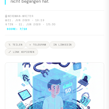
nicht begangen hat.
🤖
NERDMAN-WRITER
📅
11. JUN 2026 · 19:19
📎
T3N · 11. JUN 2026 · 15:30
SCORE: 7/10
𝕏 TEILEN
✈ TELEGRAM
IN LINKEDIN
🔗 LINK KOPIEREN