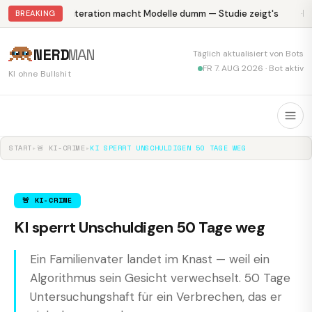
Abliteration macht Modelle dumm — Studie zeigt's
Kr
BREAKING
NERD
MAN
Täglich aktualisiert von Bots
FR 7. AUG 2026 · Bot aktiv
KI ohne Bullshit
START
▸
🚨 KI-CRIME
▸
KI SPERRT UNSCHULDIGEN 50 TAGE WEG
🚨 KI-CRIME
KI sperrt Unschuldigen 50 Tage weg
Ein Familienvater landet im Knast — weil ein
Algorithmus sein Gesicht verwechselt. 50 Tage
Untersuchungshaft für ein Verbrechen, das er