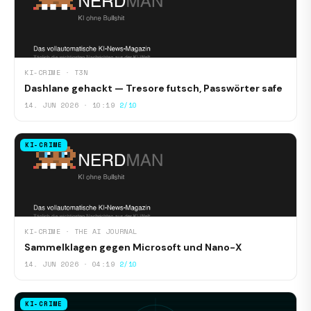
KI-CRIME · T3N
Dashlane gehackt — Tresore futsch, Passwörter safe
14. JUN 2026 · 10:19
2/10
KI-CRIME
KI-CRIME · THE AI JOURNAL
Sammelklagen gegen Microsoft und Nano-X
14. JUN 2026 · 04:19
2/10
KI-CRIME