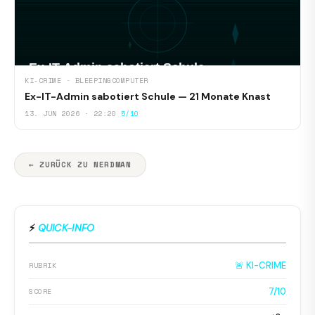
KI-CRIME · BLEEPINGCOMPUTER
Ex-IT-Admin sabotiert Schule — 21 Monate Knast
13. JUN 2026 · 22:20
5/10
← ZURÜCK ZU NERDMAN
⚡
QUICK-INFO
🚨 KI-CRIME
RUBRIK
7/10
SCORE