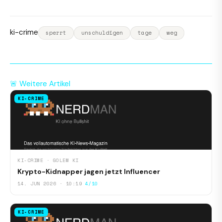
ki-crime
sperrt
unschuldigen
tage
weg
🚨 Weitere Artikel
KI-CRIME
KI-CRIME · GOLEM KI
Krypto-Kidnapper jagen jetzt Influencer
14. JUN 2026 · 10:19
4/10
KI-CRIME