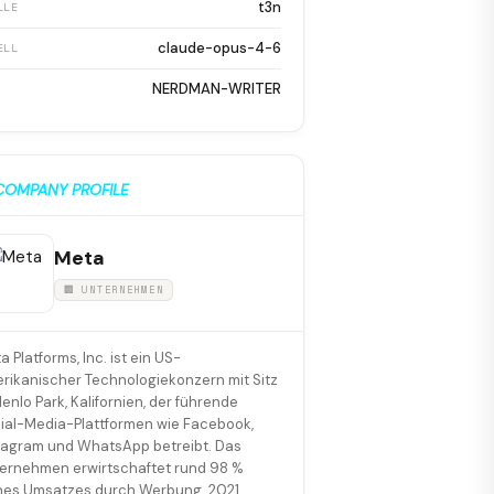
t3n
LLE
claude-opus-4-6
ELL
NERDMAN-WRITER
COMPANY PROFILE
Meta
🏢 UNTERNEHMEN
a Platforms, Inc. ist ein US-
rikanischer Technologiekonzern mit Sitz
Menlo Park, Kalifornien, der führende
ial-Media-Plattformen wie Facebook,
tagram und WhatsApp betreibt. Das
ernehmen erwirtschaftet rund 98 %
nes Umsatzes durch Werbung. 2021