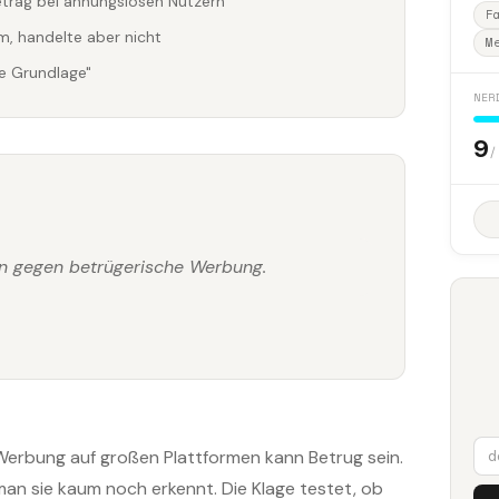
etrag bei ahnungslosen Nutzern
F
m, handelte aber nicht
M
e Grundlage"
NER
9
/
ien gegen betrügerische Werbung.
e Werbung auf großen Plattformen kann Betrug sein.
man sie kaum noch erkennt. Die Klage testet, ob