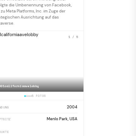
olgte die Umbenennung von Facebook,
. zu Meta Platforms, Inc. im Zuge der
ategischen Ausrichtung auf das
averse.
1
/ 5
601californiaavelobby
📷
Chart of Facebook, inc
5 FOTOS
2004
NDUNG
Menlo Park, USA
PTSITZ
DUKTE