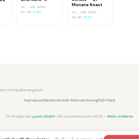
Monate Knast
14. JUN 2026 ·
04:19
2/10
13. JUN 2026 ·
22:20
5/10
nhalte mit Quellenangaben
Impressum
Datenschutz
KI-Kennzeichnung
RSS-Feed
Ein Projekt der
juunit GmbH
· Wir automatisieren mit KI —
Mehr erfahren