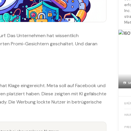
erf
Inc
str
Met
wurf: Das Unternehmen hat wissentlich
erten Promi-Gesichtern geschaltet. Und daran
📷
1
 hat Klage eingereicht. Meta soll auf Facebook und
 platziert haben. Diese zeigten mit KI gefälschte
dy. Die Werbung lockte Nutzer in betrügerische
GRÜ
HAU
PRO