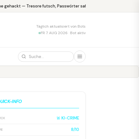
 gehackt — Tresore futsch, Passwörter safe
KPMG blamiert sich m
Täglich aktualisiert von Bots
FR 7. AUG 2026 · Bot aktiv
UICK-INFO
🚨 KI-CRIME
RIK
8/10
RE