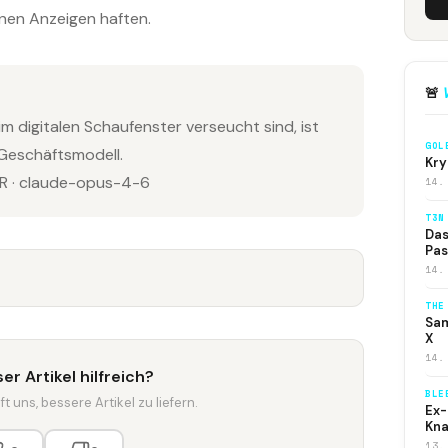
enen Anzeigen haften.
🚨
m digitalen Schaufenster verseucht sind, ist
GOL
 Geschäftsmodell.
Kry
 · claude-opus-4-6
14.
T3N
Das
Pas
14.
THE
Sam
X
14.
er Artikel hilfreich?
BLE
t uns, bessere Artikel zu liefern.
Ex-
Kna
13.