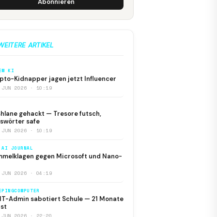
Abonnieren
WEITERE ARTIKEL
EM KI
pto-Kidnapper jagen jetzt Influencer
 JUN 2026 · 10:19
hlane gehackt — Tresore futsch,
swörter safe
 JUN 2026 · 10:19
 AI JOURNAL
melklagen gegen Microsoft und Nano-
 JUN 2026 · 04:19
EPINGCOMPUTER
IT-Admin sabotiert Schule — 21 Monate
st
 JUN 2026 · 22:20