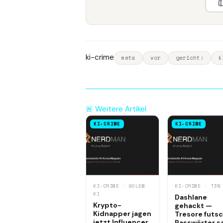
ki-crime
meta
vor
gericht:
k
🚨 Weitere Artikel
KI-CRIME
KI-CRIME
KI-CRIME · GOLEM
KI-CRIME · T3N
KI
Dashlane
Krypto-
gehackt —
Kidnapper jagen
Tresore futsc
jetzt Influencer
Passwörter s