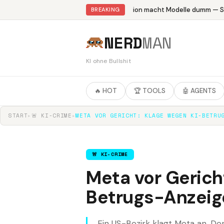
Abliteration macht Modelle dumm — Stu
BREAKING
NERD
MAN
KI ohne Bullshit
🔥 HOT
🏆 TOOLS
🤖 AGENTS
START
▸
🚨 KI-CRIME
▸
META VOR GERICHT: KLAGE WEGEN KI-BETRU
🚨 KI-CRIME
Meta vor Gerich
Betrugs-Anzeig
Ein US-Bezirk klagt Meta an. D