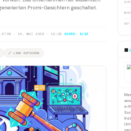
QUE
generierten Promi-Gesichtern geschaltet.
MOD
BOT
1
📎
T3N · 14. MAI 2026 · 10:09
SCORE: 8/10
🏢
🔗 LINK KOPIEREN
Met
ame
in 
Soc
Ins
Unt
sei