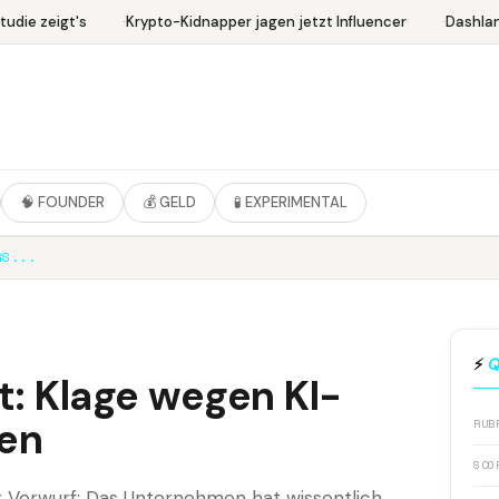
die zeigt's
Krypto-Kidnapper jagen jetzt Influencer
Dashlane
🧠 FOUNDER
💰 GELD
🧪 EXPERIMENTAL
GS...
⚡
Q
t: Klage wegen KI-
en
RUB
SCO
er Vorwurf: Das Unternehmen hat wissentlich