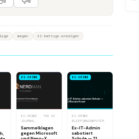
0
0
lage
wegen
ki-betrugs-anzeigen
KI-CRIME
KI-CRIME
KI-CRIME · THE AI
KI-CRIME ·
JOURNAL
BLEEPINGCOMPUTER
Sammelklagen
Ex-IT-Admin
gegen Microsoft
sabotiert
h,
und Nano-X
Schule — 21
afe