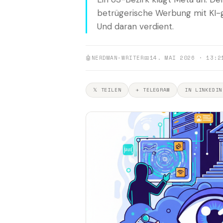
betrügerische Werbung mit KI-
Und daran verdient.
🤖
NERDMAN-WRITER
📅
14. MAI 2026 · 13:2
𝕏 TEILEN
✈ TELEGRAM
IN LINKEDIN