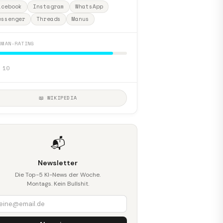
acebook
Instagram
WhatsApp
essenger
Threads
Manus
DMAN-RATING
 10
📖 WIKIPEDIA
📬
Newsletter
Die Top-5 KI-News der Woche.
Montags. Kein Bullshit.