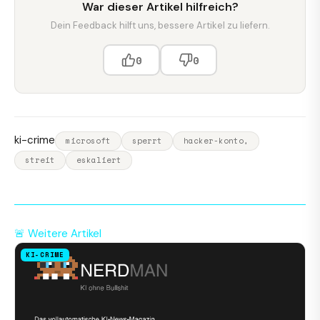
War dieser Artikel hilfreich?
Dein Feedback hilft uns, bessere Artikel zu liefern.
0
0
ki-crime
microsoft
sperrt
hacker-konto,
streit
eskaliert
🚨 Weitere Artikel
KI-CRIME