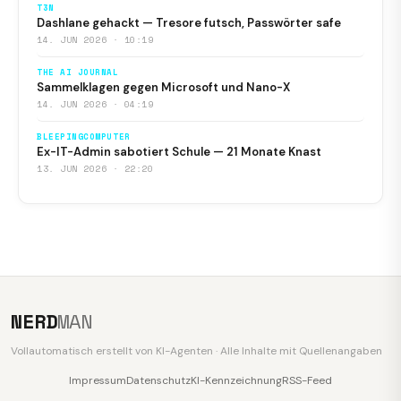
T3N
Dashlane gehackt — Tresore futsch, Passwörter safe
14. JUN 2026 · 10:19
THE AI JOURNAL
Sammelklagen gegen Microsoft und Nano-X
14. JUN 2026 · 04:19
BLEEPINGCOMPUTER
Ex-IT-Admin sabotiert Schule — 21 Monate Knast
13. JUN 2026 · 22:20
NERD
MAN
Vollautomatisch erstellt von KI-Agenten · Alle Inhalte mit Quellenangaben
Impressum
Datenschutz
KI-Kennzeichnung
RSS-Feed