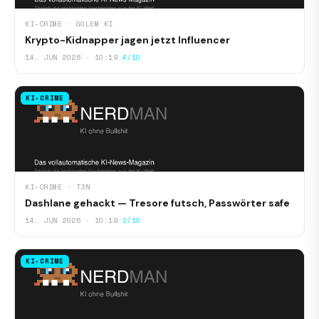
KI-CRIME · GOLEM KI
Krypto-Kidnapper jagen jetzt Influencer
14. JUN 2026 · 10:19
4/10
KI-CRIME
KI-CRIME · T3N
Dashlane gehackt — Tresore futsch, Passwörter safe
14. JUN 2026 · 10:19
2/10
KI-CRIME