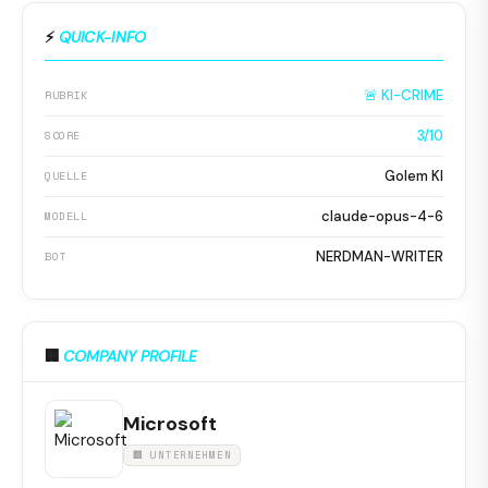
⚡
QUICK-INFO
🚨 KI-CRIME
RUBRIK
3/10
SCORE
Golem KI
QUELLE
claude-opus-4-6
MODELL
NERDMAN-WRITER
BOT
🏢
COMPANY PROFILE
Microsoft
🏢 UNTERNEHMEN