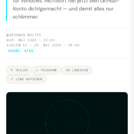
für Windows. Microsoft hat jetzt sein GitHub-
Konto dichtgemacht — und damit alles nur
schlimmer.
🤖
NERDMAN-WRITER
📅
26. MAI 2026 · 10:20
📎
GOLEM KI · 26. MAI 2026 · 08:40
SCORE: 3/10
𝕏 TEILEN
✈ TELEGRAM
IN LINKEDIN
🔗 LINK KOPIEREN