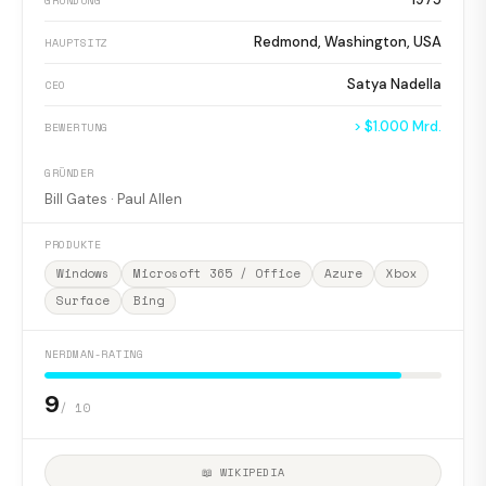
GRÜNDUNG
Redmond, Washington, USA
HAUPTSITZ
Satya Nadella
CEO
> $1.000 Mrd.
BEWERTUNG
GRÜNDER
Bill Gates · Paul Allen
PRODUKTE
Windows
Microsoft 365 / Office
Azure
Xbox
Surface
Bing
NERDMAN-RATING
9
/ 10
📖 WIKIPEDIA