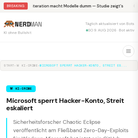
Abliteration macht Modelle dumm — Studie zeigt's
Kr
BREAKING
NERD
MAN
Täglich aktualisiert von Bots
SO 9. AUG 2026 · Bot aktiv
KI ohne Bullshit
START
▸
🚨 KI-CRIME
▸
MICROSOFT SPERRT HACKER-KONTO, STREIT ES...
🚨 KI-CRIME
Microsoft sperrt Hacker-Konto, Streit
eskaliert
Sicherheitsforscher Chaotic Eclipse
veröffentlicht am Fließband Zero-Day-Exploits