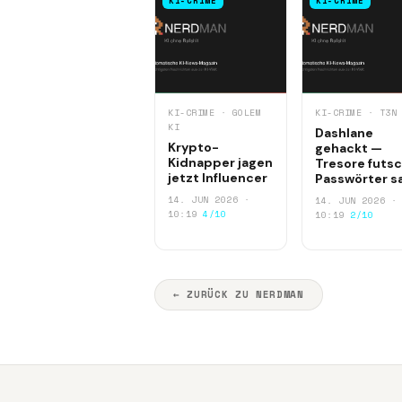
KI-CRIME
KI-CRIME
KI-CRIME · GOLEM
KI-CRIME · T3N
KI
Dashlane
Krypto-
gehackt —
Kidnapper jagen
Tresore futsc
jetzt Influencer
Passwörter s
14. JUN 2026 ·
14. JUN 2026 ·
10:19
4/10
10:19
2/10
← ZURÜCK ZU NERDMAN