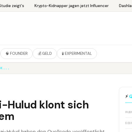
udie zeigt's
Krypto-Kidnapper jagen jetzt Influencer
Dashlan
🧠 FOUNDER
💰 GELD
🧪 EXPERIMENTAL
ÖK...
⚡
Q
Hulud klont sich
tem
RUB
SCO
-Hulud haben den Quellcode veröffentlicht.