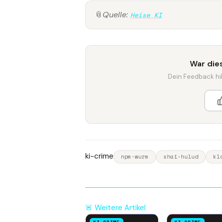
📎
Quelle:
Heise KI
War dies
Dein Feedback hilf
ki-crime
npm-wurm
shai-hulud
kl
🚨 Weitere Artikel