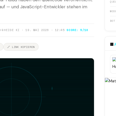
QUE
 auf — und JavaScript-Entwickler stehen im
MOD
BOT
9
📎
HEISE KI · 19. MAI 2026 · 12:45
SCORE: 5/10
🏢
🔗 LINK KOPIEREN