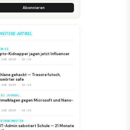
Abonnieren
WEITERE ARTIKEL
EM KI
pto-Kidnapper jagen jetzt Influencer
 JUN 2026 · 10:19
hlane gehackt — Tresore futsch,
swörter safe
 JUN 2026 · 10:19
 AI JOURNAL
melklagen gegen Microsoft und Nano-
 JUN 2026 · 04:19
EPINGCOMPUTER
IT-Admin sabotiert Schule — 21 Monate