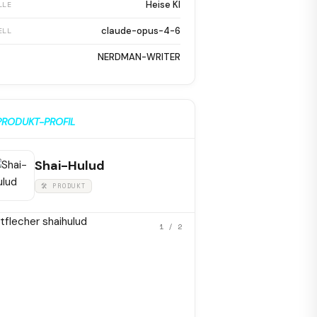
Heise KI
LLE
claude-opus-4-6
ELL
NERDMAN-WRITER
PRODUKT-PROFIL
Shai-Hulud
🛠 PRODUKT
1
/ 2