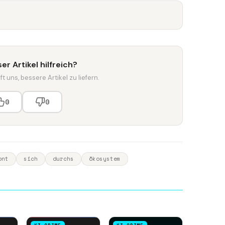
er Artikel hilfreich?
t uns, bessere Artikel zu liefern.
0
0
ont
sich
durchs
ökosystem