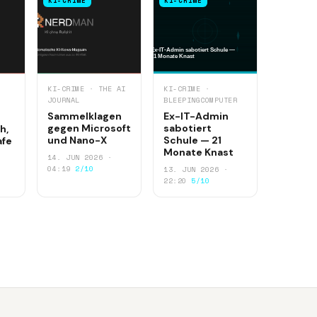
KI-CRIME
KI-CRIME
KI-CRIME · THE AI
KI-CRIME ·
JOURNAL
BLEEPINGCOMPUTER
Sammelklagen
Ex-IT-Admin
gegen Microsoft
sabotiert
h,
und Nano-X
Schule — 21
afe
Monate Knast
14. JUN 2026 ·
04:19
2/10
13. JUN 2026 ·
22:20
5/10