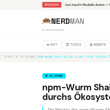
Abliteration macht Modelle dumm — St
BREAKING
NERD
MAN
KI ohne Bullshit
🔥 HOT
🏆 TOOLS
🤖 AGENTS
START
▸
🚨 KI-CRIME
▸
NPM-WURM SHAI-HULUD KLONT SICH DURCHS 
🚨 KI-CRIME
npm-Wurm Shai-
durchs Ökosys
Die Macher des npm-Wurms Shai