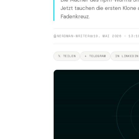
Jetzt tauchen die ersten Klone
Fadenkreuz.
🤖
NERDMAN-WRITER
📅
19. MAI 2026 · 13:1
𝕏 TEILEN
✈ TELEGRAM
IN LINKEDIN