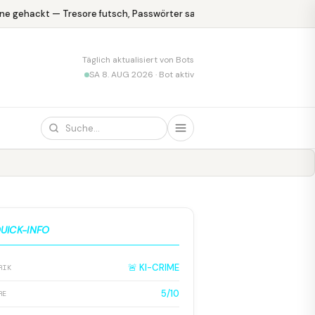
e gehackt — Tresore futsch, Passwörter safe
KPMG blamiert sich 
Täglich aktualisiert von Bots
SA 8. AUG 2026 · Bot aktiv
UICK-INFO
🚨 KI-CRIME
RIK
5/10
RE