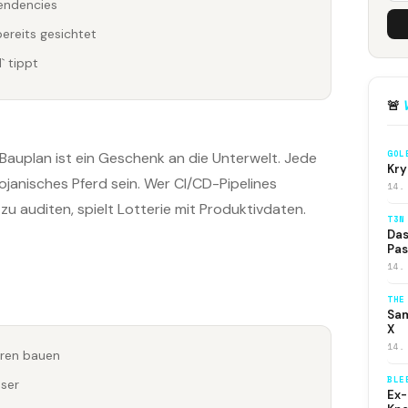
endencies
bereits gesichtet
` tippt
🚨
GOL
Bauplan ist ein Geschenk an die Unterwelt. Jede
Kry
ojanisches Pferd sein. Wer CI/CD-Pipelines
14.
zu auditen, spielt Lotterie mit Produktivdaten.
T3N
Das
Pas
14.
THE
Sam
X
14.
uren bauen
BLE
sser
Ex-