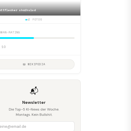
attflecher shaihulud
📷
Mattfox shaihulud
2 FOTOS
DMAN-RATING
 10
📖 WIKIPEDIA
📬
Newsletter
Die Top-5 KI-News der Woche.
Montags. Kein Bullshit.