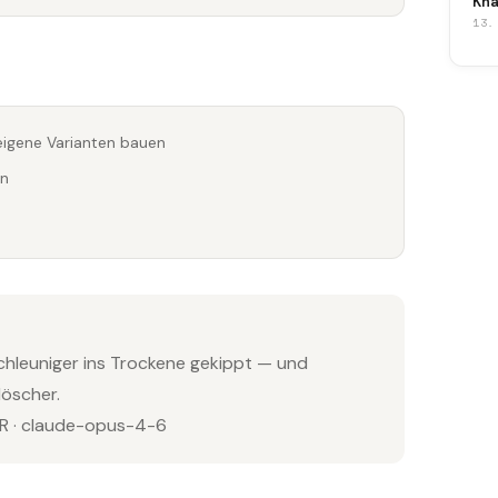
Kna
13.
eigene Varianten bauen
en
hleuniger ins Trockene gekippt — und
löscher.
 · claude-opus-4-6