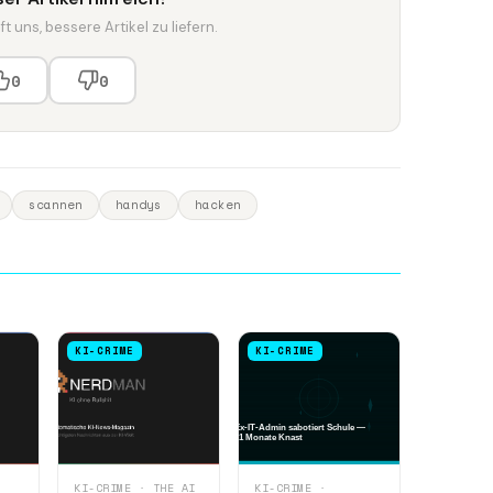
t uns, bessere Artikel zu liefern.
0
0
scannen
handys
hacken
KI-CRIME
KI-CRIME
KI-CRIME · THE AI
KI-CRIME ·