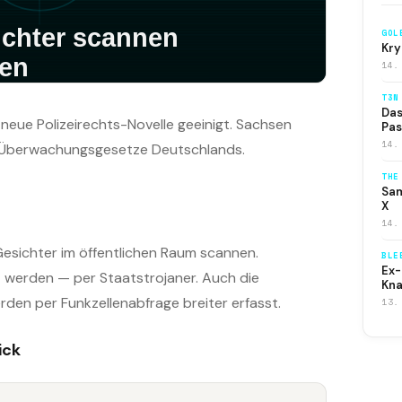
GOL
Kry
14.
T3N
Das
neue Polizeirechts-Novelle geeinigt. Sachsen
Pas
14.
 Überwachungsgesetze Deutschlands.
THE
Sam
X
14.
 Gesichter im öffentlichen Raum scannen.
BLE
Ex-
 werden — per Staatstrojaner. Auch die
Kna
den per Funkzellenabfrage breiter erfasst.
13.
ick