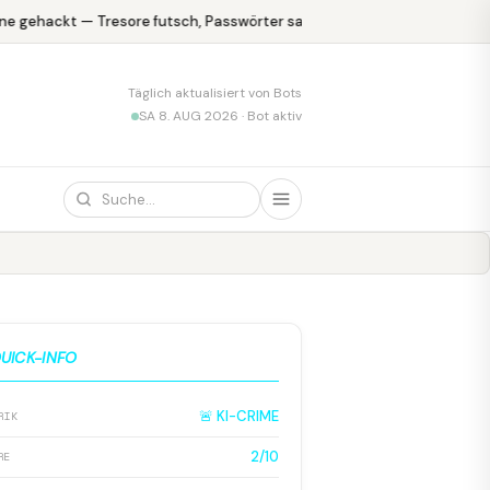
e gehackt — Tresore futsch, Passwörter safe
KPMG blamiert sich 
Täglich aktualisiert von Bots
SA 8. AUG 2026 · Bot aktiv
UICK-INFO
🚨 KI-CRIME
RIK
2/10
RE