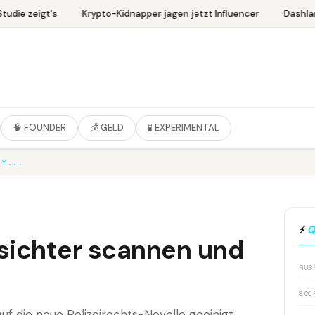
udie zeigt's
Krypto-Kidnapper jagen jetzt Influencer
Dashlan
🧠 FOUNDER
💰 GELD
🧪 EXPERIMENTAL
DY...
⚡
Q
sichter scannen und
RUB
SCO
f die neue Polizeirechts-Novelle geeinigt.