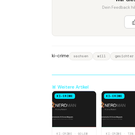
Dein Feedback hilf
ki-crime
sachsen
will
gesichter
🚨 Weitere Artikel
KI-CRIME
KI-CRIME
KI-CRIME · GOLEM
KI-CRIME · T3N