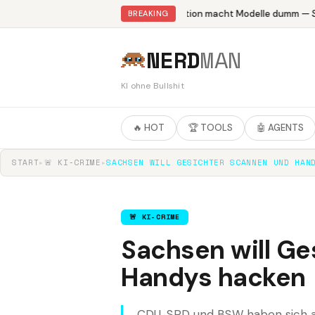
Abliteration macht Modelle dumm — St
BREAKING
NERD
MAN
KI ohne Bullshit
🔥 HOT
🏆 TOOLS
🤖 AGENTS
START
▸
🚨 KI-CRIME
▸
SACHSEN WILL GESICHTER SCANNEN UND HAN
🚨 KI-CRIME
Sachsen will Ge
Handys hacken
CDU, SPD und BSW haben sich au