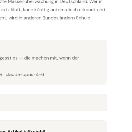
tzte Massenüberwachung in Deutschland. Wer in
latz läuft, kann künftig automatisch erkannt und
ht, wird in anderen Bundesländern Schule
gesst es — die machen mit, wenn der
 · claude-opus-4-6
er Artikel hilfreich?