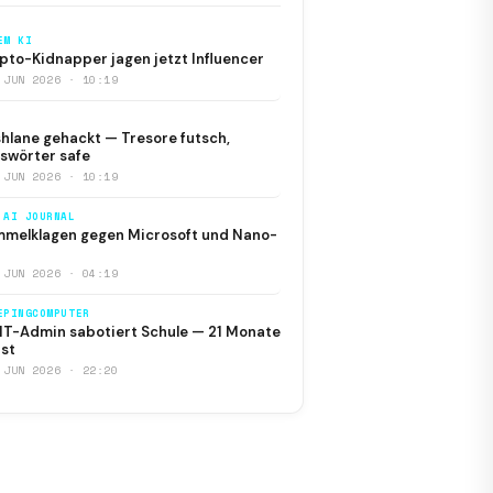
EM KI
pto-Kidnapper jagen jetzt Influencer
 JUN 2026 · 10:19
hlane gehackt — Tresore futsch,
swörter safe
 JUN 2026 · 10:19
 AI JOURNAL
melklagen gegen Microsoft und Nano-
 JUN 2026 · 04:19
EPINGCOMPUTER
IT-Admin sabotiert Schule — 21 Monate
st
 JUN 2026 · 22:20