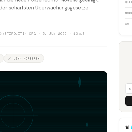
QUE
der schärfsten Überwachungsgesetze
MOD
BOT
📎
NETZPOLITIK.ORG · 5. JUN 2026 · 10:13
🔗 LINK KOPIEREN
🚨