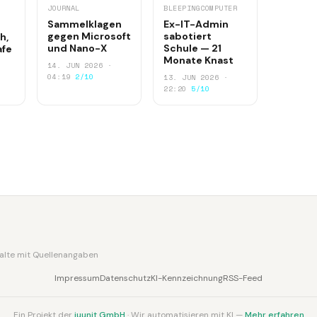
JOURNAL
BLEEPINGCOMPUTER
Sammelklagen
Ex-IT-Admin
gegen Microsoft
sabotiert
h,
und Nano-X
Schule — 21
afe
Monate Knast
14. JUN 2026 ·
04:19
2/10
13. JUN 2026 ·
22:20
5/10
nhalte mit Quellenangaben
Impressum
Datenschutz
KI-Kennzeichnung
RSS-Feed
Ein Projekt der
juunit GmbH
· Wir automatisieren mit KI —
Mehr erfahren