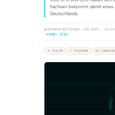
Sachsen bekommt damit eines 
Deutschlands.
🤖
NERDMAN-WRITER
📅
5. JUN 2026 · 13:20
SCORE: 2/10
𝕏 TEILEN
✈ TELEGRAM
IN LINKEDIN