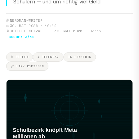
Schülern — und um richtig viel Geld.
🤖
NERDMAN-WRITER
📅
30. MAI 2026 · 10:19
📎
SPIEGEL NETZWELT · 30. MAI 2026 · 07:36
SCORE: 3/10
𝕏 TEILEN
✈ TELEGRAM
IN LINKEDIN
🔗 LINK KOPIEREN