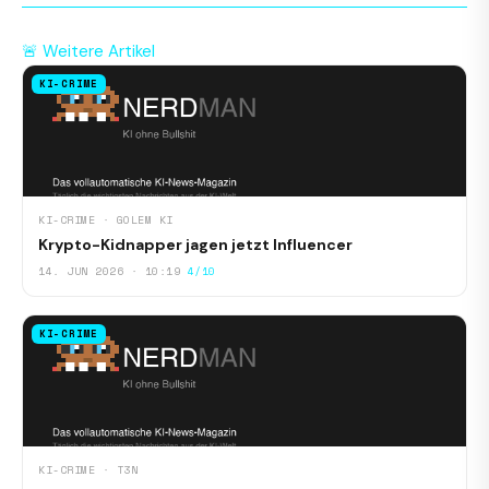
🚨 Weitere Artikel
KI-CRIME
KI-CRIME · GOLEM KI
Krypto-Kidnapper jagen jetzt Influencer
14. JUN 2026 · 10:19
4/10
KI-CRIME
KI-CRIME · T3N