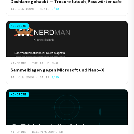
Dashlane gehackt — Tresore futsch, Passwörter safe
14. JUN 2026 · 10:19
2/10
KI-CRIME
KI-CRIME · THE AI JOURNAL
Sammelklagen gegen Microsoft und Nano-X
14. JUN 2026 · 04:19
2/10
KI-CRIME
KI-CRIME · BLEEPINGCOMPUTER