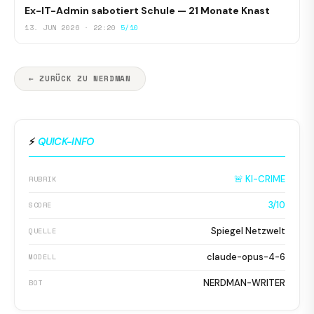
Ex-IT-Admin sabotiert Schule — 21 Monate Knast
13. JUN 2026 · 22:20
5/10
← ZURÜCK ZU NERDMAN
⚡
QUICK-INFO
🚨 KI-CRIME
RUBRIK
3/10
SCORE
Spiegel Netzwelt
QUELLE
claude-opus-4-6
MODELL
NERDMAN-WRITER
BOT