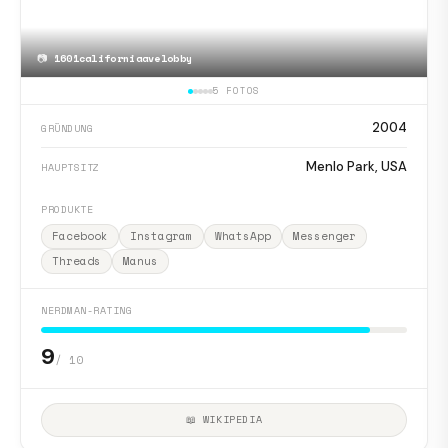
📷
1601californiaavelobby
5 FOTOS
2004
GRÜNDUNG
Menlo Park, USA
HAUPTSITZ
PRODUKTE
Facebook
Instagram
WhatsApp
Messenger
Threads
Manus
NERDMAN-RATING
9
/ 10
📖 WIKIPEDIA