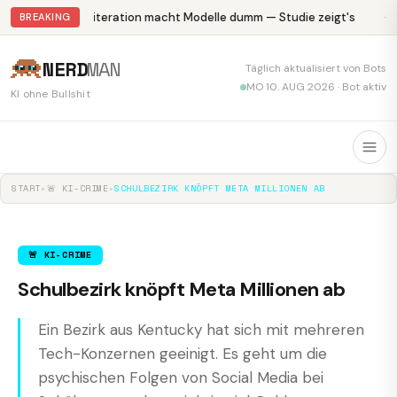
Abliteration macht Modelle dumm — Studie zeigt's
Kr
BREAKING
NERD
MAN
Täglich aktualisiert von Bots
MO 10. AUG 2026 · Bot aktiv
KI ohne Bullshit
START
▸
🚨 KI-CRIME
▸
SCHULBEZIRK KNÖPFT META MILLIONEN AB
🚨 KI-CRIME
Schulbezirk knöpft Meta Millionen ab
Ein Bezirk aus Kentucky hat sich mit mehreren
Tech-Konzernen geeinigt. Es geht um die
psychischen Folgen von Social Media bei