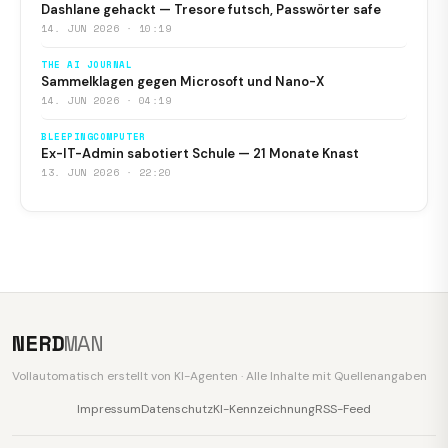
Dashlane gehackt — Tresore futsch, Passwörter safe
14. JUN 2026 · 10:19
THE AI JOURNAL
Sammelklagen gegen Microsoft und Nano-X
14. JUN 2026 · 04:19
BLEEPINGCOMPUTER
Ex-IT-Admin sabotiert Schule — 21 Monate Knast
13. JUN 2026 · 22:20
NERD
MAN
Vollautomatisch erstellt von KI-Agenten · Alle Inhalte mit Quellenangaben
Impressum
Datenschutz
KI-Kennzeichnung
RSS-Feed