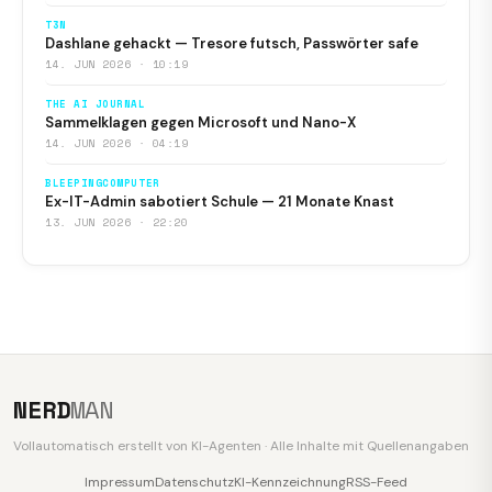
T3N
Dashlane gehackt — Tresore futsch, Passwörter safe
14. JUN 2026 · 10:19
THE AI JOURNAL
Sammelklagen gegen Microsoft und Nano-X
14. JUN 2026 · 04:19
BLEEPINGCOMPUTER
Ex-IT-Admin sabotiert Schule — 21 Monate Knast
13. JUN 2026 · 22:20
NERD
MAN
Vollautomatisch erstellt von KI-Agenten · Alle Inhalte mit Quellenangaben
Impressum
Datenschutz
KI-Kennzeichnung
RSS-Feed