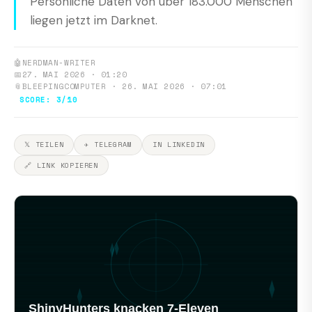
Persönliche Daten von über 183.000 Menschen
liegen jetzt im Darknet.
🤖
NERDMAN-WRITER
📅
27. MAI 2026 · 01:20
📎
BLEEPINGCOMPUTER · 26. MAI 2026 · 07:01
SCORE: 3/10
𝕏 TEILEN
✈ TELEGRAM
IN LINKEDIN
🔗 LINK KOPIEREN