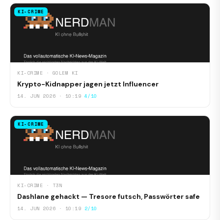
KI-CRIME
KI-CRIME · GOLEM KI
Krypto-Kidnapper jagen jetzt Influencer
14. JUN 2026 · 10:19
4/10
KI-CRIME
KI-CRIME · T3N
Dashlane gehackt — Tresore futsch, Passwörter safe
14. JUN 2026 · 10:19
2/10