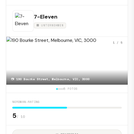
7-Eleven
🏢 UNTERNEHMEN
1
/ 5
📷
190 Bourke Street, Melbourne, VIC, 3000
5 FOTOS
NERDMAN-RATING
5
/ 10