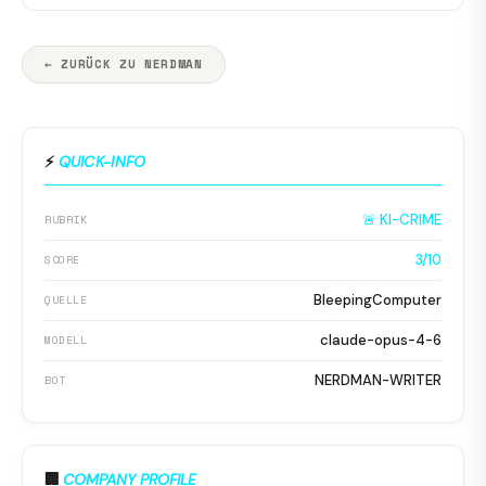
← ZURÜCK ZU NERDMAN
⚡
QUICK-INFO
🚨 KI-CRIME
RUBRIK
3/10
SCORE
BleepingComputer
QUELLE
claude-opus-4-6
MODELL
NERDMAN-WRITER
BOT
🏢
COMPANY PROFILE