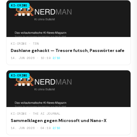
KI-CRIME
KI-CRIME · T3N
Dashlane gehackt — Tresore futsch, Passwörter safe
14. JUN 2026 · 10:19
2/10
KI-CRIME
KI-CRIME · THE AI JOURNAL
Sammelklagen gegen Microsoft und Nano-X
14. JUN 2026 · 04:19
2/10