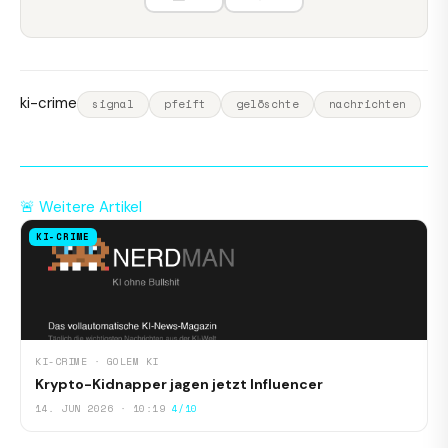
ki-crime
signal
pfeift
gelöschte
nachrichten
🚨 Weitere Artikel
KI-CRIME
KI-CRIME · GOLEM KI
Krypto-Kidnapper jagen jetzt Influencer
14. JUN 2026 · 10:19
4/10