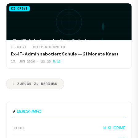
KI-CRIME
KI-CRIME · BLEEPINGCOMPUTER
Ex-IT-Admin sabotiert Schule — 21 Monate Knast
13. JUN 2026 · 22:20
5/10
← ZURÜCK ZU NERDMAN
⚡
QUICK-INFO
🚨 KI-CRIME
RUBRIK