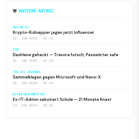
🚨
WEITERE ARTIKEL
GOLEM KI
Krypto-Kidnapper jagen jetzt Influencer
14. JUN 2026 · 10:19
T3N
Dashlane gehackt — Tresore futsch, Passwörter safe
14. JUN 2026 · 10:19
THE AI JOURNAL
Sammelklagen gegen Microsoft und Nano-X
14. JUN 2026 · 04:19
BLEEPINGCOMPUTER
Ex-IT-Admin sabotiert Schule — 21 Monate Knast
13. JUN 2026 · 22:20