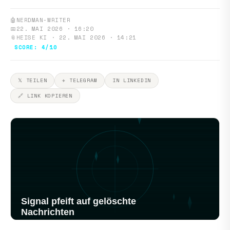
🤖
NERDMAN-WRITER
📅
22. MAI 2026 · 16:20
📎
HEISE KI · 22. MAI 2026 · 14:21
SCORE: 4/10
𝕏 TEILEN
✈ TELEGRAM
IN LINKEDIN
🔗 LINK KOPIEREN