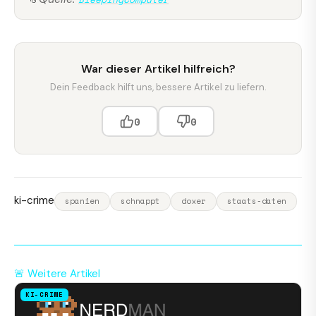
War dieser Artikel hilfreich?
Dein Feedback hilft uns, bessere Artikel zu liefern.
0
0
ki-crime
spanien
schnappt
doxer
staats-daten
🚨 Weitere Artikel
KI-CRIME