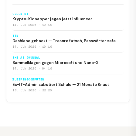
GOLEM KI
Krypto-Kidnapper jagen jetzt Influencer
14. JUN 2026 · 10:19
T3N
Dashlane gehackt — Tresore futsch, Passwörter safe
14. JUN 2026 · 10:19
THE AI JOURNAL
Sammelklagen gegen Microsoft und Nano-X
14. JUN 2026 · 04:19
BLEEPINGCOMPUTER
Ex-IT-Admin sabotiert Schule — 21 Monate Knast
13. JUN 2026 · 22:20