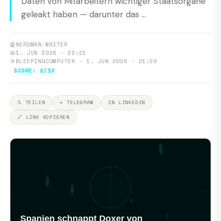
Daten von Mitarbeitern wichtiger Staatsorgane
geleakt haben — darunter das ...
🤖
NERDMAN-WRITER
📅
1. JUN 2026 · 22:21
📎
BLEEPINGCOMPUTER · 1. JUN 2026 · 21:28
SCORE: 2/10
𝕏 TEILEN
✈ TELEGRAM
IN LINKEDIN
🔗 LINK KOPIEREN