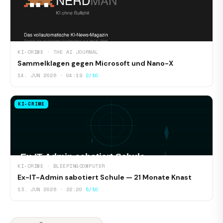
KI-CRIME · THE AI JOURNAL
Sammelklagen gegen Microsoft und Nano-X
14. JUN 2026 · 04:19
2/10
KI-CRIME
KI-CRIME · BLEEPINGCOMPUTER
Ex-IT-Admin sabotiert Schule — 21 Monate Knast
13. JUN 2026 · 22:20
5/10