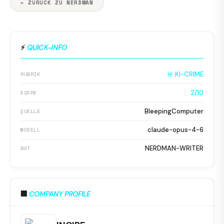
← ZURÜCK ZU NERDMAN
⚡
QUICK-INFO
🚨 KI-CRIME
RUBRIK
2/10
SCORE
BleepingComputer
QUELLE
claude-opus-4-6
MODELL
NERDMAN-WRITER
BOT
🏢
COMPANY PROFILE