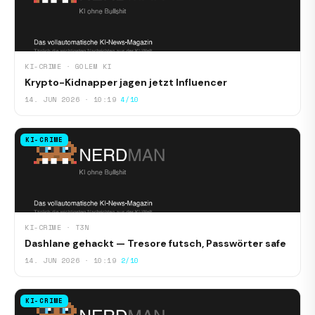
KI-CRIME · GOLEM KI
Krypto-Kidnapper jagen jetzt Influencer
14. JUN 2026 · 10:19
4/10
KI-CRIME
KI-CRIME · T3N
Dashlane gehackt — Tresore futsch, Passwörter safe
14. JUN 2026 · 10:19
2/10
KI-CRIME