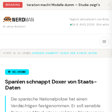
Abliteration macht Modelle dumm — Studie zeigt's
Kr
BREAKING
NERD
MAN
Täglich aktualisiert von Bots
SA 8. AUG 2026 · Bot aktiv
KI ohne Bullshit
START
▸
🚨 KI-CRIME
▸
SPANIEN SCHNAPPT DOXER VON STAATS-DATEN
🚨 KI-CRIME
Spanien schnappt Doxer von Staats-
Daten
Die spanische Nationalpolizei hat einen
Verdächtigen festgenommen. Er soll sensible