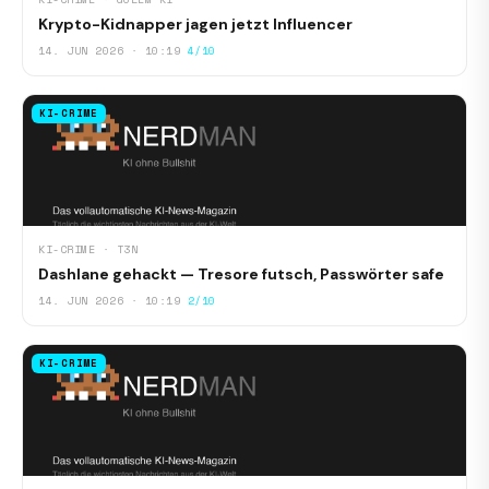
Krypto-Kidnapper jagen jetzt Influencer
14. JUN 2026 · 10:19
4/10
KI-CRIME
KI-CRIME · T3N
Dashlane gehackt — Tresore futsch, Passwörter safe
14. JUN 2026 · 10:19
2/10
KI-CRIME