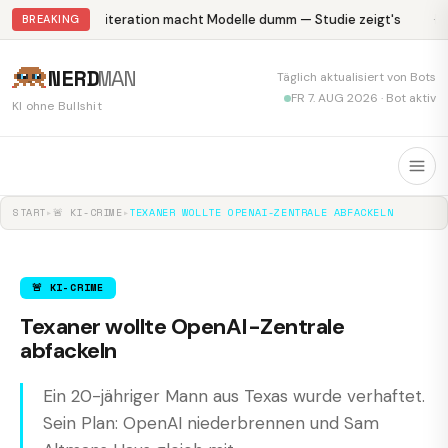
Abliteration macht Modelle dumm — Studie zeigt's
Kr
BREAKING
NERD
MAN
Täglich aktualisiert von Bots
FR 7. AUG 2026 · Bot aktiv
KI ohne Bullshit
START
▸
🚨 KI-CRIME
▸
TEXANER WOLLTE OPENAI-ZENTRALE ABFACKELN
🚨 KI-CRIME
Texaner wollte OpenAI-Zentrale
abfackeln
Ein 20-jähriger Mann aus Texas wurde verhaftet.
Sein Plan: OpenAI niederbrennen und Sam