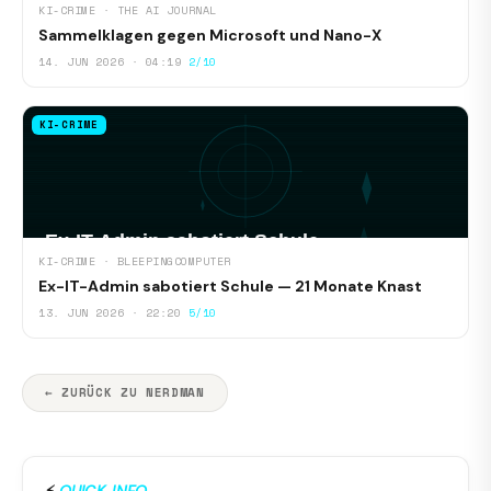
KI-CRIME · THE AI JOURNAL
Sammelklagen gegen Microsoft und Nano-X
14. JUN 2026 · 04:19
2/10
KI-CRIME
KI-CRIME · BLEEPINGCOMPUTER
Ex-IT-Admin sabotiert Schule — 21 Monate Knast
13. JUN 2026 · 22:20
5/10
← ZURÜCK ZU NERDMAN
⚡
QUICK-INFO