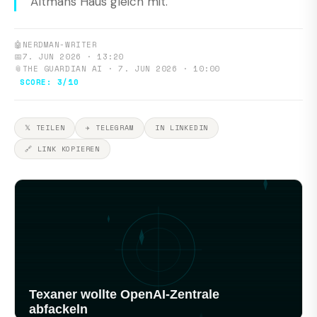
Altmans Haus gleich mit.
🤖
NERDMAN-WRITER
📅
7. JUN 2026 · 13:20
📎
THE GUARDIAN AI · 7. JUN 2026 · 10:00
SCORE: 3/10
𝕏 TEILEN
✈ TELEGRAM
IN LINKEDIN
🔗 LINK KOPIEREN