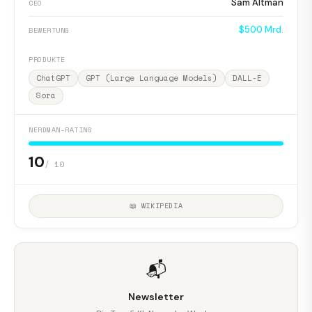
Sam Altman
CEO
$500 Mrd.
BEWERTUNG
PRODUKTE
ChatGPT
GPT (Large Language Models)
DALL-E
Sora
NERDMAN-RATING
10
/ 10
📖 WIKIPEDIA
📬
Newsletter