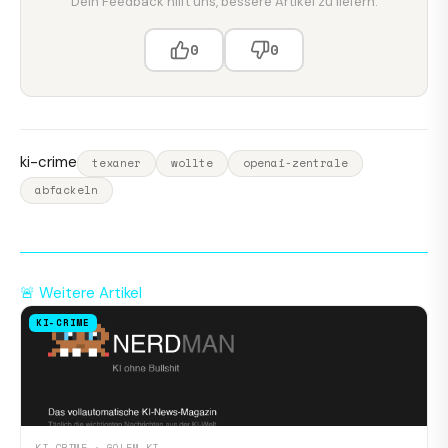
Dein Feedback hilft uns, bessere Artikel zu liefern.
0
0
ki-crime
texaner
wollte
openai-zentrale
abfackeln
🚨 Weitere Artikel
KI-CRIME
KI-CRIME · GOLEM KI