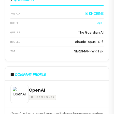
🚨 KI-CRIME
RUBRIK
3/10
SCORE
The Guardian AI
QUELLE
claude-opus-4-6
MODELL
NERDMAN-WRITER
BOT
🏢
COMPANY PROFILE
OpenAI
🏢 UNTERNEHMEN
OpenAI ist eine amerikanische KI-Forschungsorganisation