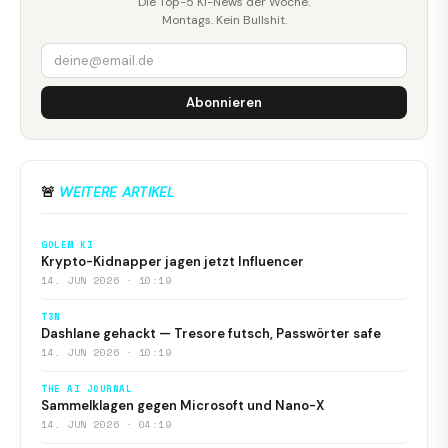
Die Top-5 KI-News der Woche.
Montags. Kein Bullshit.
Abonnieren
🚨
WEITERE ARTIKEL
GOLEM KI
Krypto-Kidnapper jagen jetzt Influencer
14. JUN 2026 · 10:19
T3N
Dashlane gehackt — Tresore futsch, Passwörter safe
14. JUN 2026 · 10:19
THE AI JOURNAL
Sammelklagen gegen Microsoft und Nano-X
14. JUN 2026 · 04:19