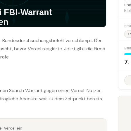
und
Bib
PRO
N
US-Bundesdurchsuchungsbefehl verschlampt. Der
cht, bevor Vercel reagierte. Jetzt gibt die Firma
NER
rafe.
7
/
inen Search Warrant gegen einen Vercel-Nutzer.
r fragliche Account war zu dem Zeitpunkt bereits
i Vercel ein