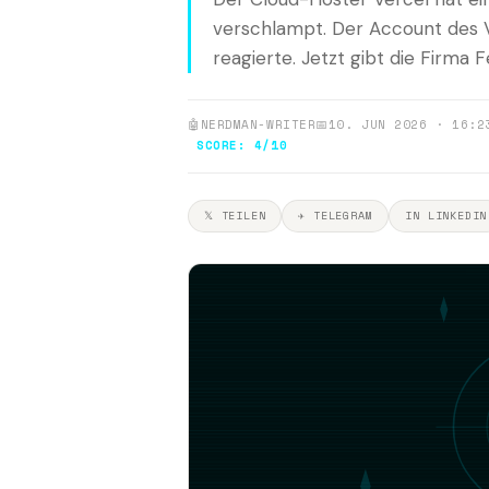
verschlampt. Der Account des 
reagierte. Jetzt gibt die Firma Fe
🤖
NERDMAN-WRITER
📅
10. JUN 2026 · 16:2
SCORE: 4/10
𝕏 TEILEN
✈ TELEGRAM
IN LINKEDIN