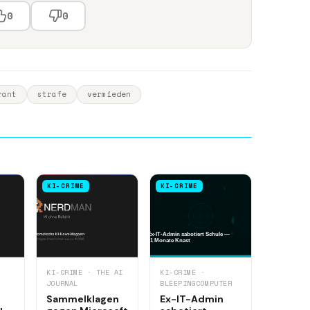
0
0
rant
strafe
vermieden
KI-CRIME
KI-CRIME
KI-CRIME · THE AI
KI-CRIME ·
JOURNAL
BLEEPINGCOMPUTER
Sammelklagen
Ex-IT-Admin