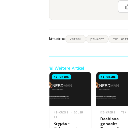
ki-crime
vercel
pfuscht
fbi-war
🚨 Weitere Artikel
KI-CRIME
KI-CRIME
KI-CRIME · GOLEM
KI-CRIME · T3N
KI
Dashlane
Krypto-
gehackt —