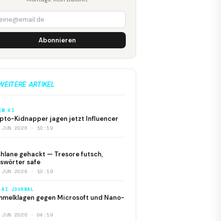
Abonnieren
WEITERE ARTIKEL
EM KI
pto-Kidnapper jagen jetzt Influencer
 JUN 2026 · 10:19
hlane gehackt — Tresore futsch,
swörter safe
 JUN 2026 · 10:19
 AI JOURNAL
melklagen gegen Microsoft und Nano-
 JUN 2026 · 04:19