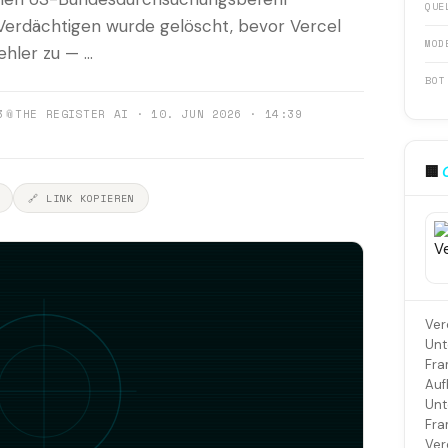
QUE
Verdächtigen wurde gelöscht, bevor Vercel
MOD
hler zu — ...
BOT
3
📎
THE REGISTER AI · 10. JUN 2026 · 14:39
🏢
🔗 LINK KOPIEREN
Ver
Unt
Fra
Auf
Unt
Fra
Ver