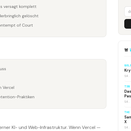
s versagt komplett
erbringlich gelöscht
ontempt of Court
🚨
GOL
muss
Kry
14.
T3N
 Vercel
Das
Pas
tention-Praktiken
14.
THE
Sam
X
rner KI- und Web-Infrastruktur. Wenn Vercel —
14.