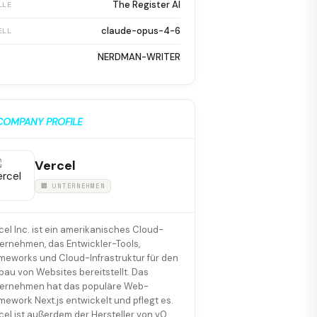
The Register AI
LLE
claude-opus-4-6
ELL
NERDMAN-WRITER
COMPANY PROFILE
Vercel
🏢 UNTERNEHMEN
cel Inc. ist ein amerikanisches Cloud-
ernehmen, das Entwickler-Tools,
meworks und Cloud-Infrastruktur für den
bau von Websites bereitstellt. Das
ernehmen hat das populäre Web-
mework Next.js entwickelt und pflegt es.
cel ist außerdem der Hersteller von v0