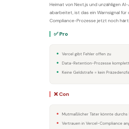
Heimat von Next.js und unzähligen AI
abarbeitet, ist das ein Warnsignal fü
Compliance-Prozesse jetzt noch härte
✅ Pro
Vercel gibt Fehler offen zu
Data-Retention-Prozesse komplett
Keine Geldstrafe = kein Präzedenzf
❌ Con
Mutmaßlicher Täter könnte durchs R
Vertrauen in Vercel-Compliance an