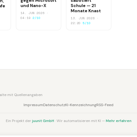
gegen Microsoft
sabotiert
h,
und Nano-X
Schule — 21
afe
Monate Knast
14. JUN 2026 ·
04:19
2/10
13. JUN 2026 ·
22:20
5/10
nhalte mit Quellenangaben
Impressum
Datenschutz
KI-Kennzeichnung
RSS-Feed
Ein Projekt der
juunit GmbH
· Wir automatisieren mit KI —
Mehr erfahren