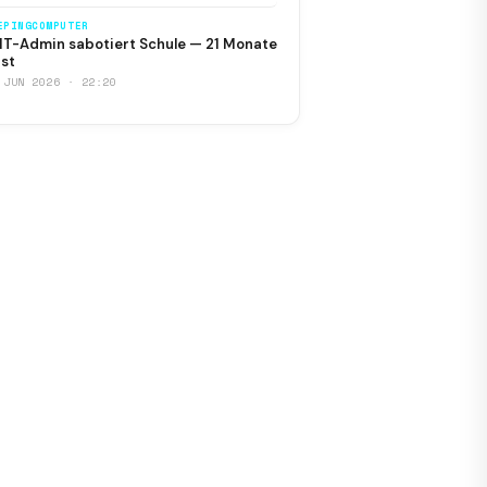
EPINGCOMPUTER
IT-Admin sabotiert Schule — 21 Monate
st
 JUN 2026 · 22:20