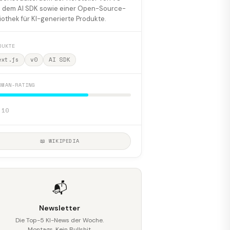
 dem AI SDK sowie einer Open-Source-
liothek für KI-generierte Produkte.
DUKTE
ext.js
v0
AI SDK
DMAN-RATING
 10
📖 WIKIPEDIA
📬
Newsletter
Die Top-5 KI-News der Woche.
Montags. Kein Bullshit.