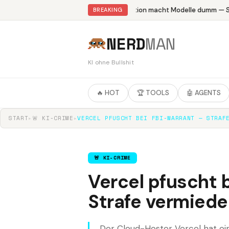
Abliteration macht Modelle dumm — Stu
BREAKING
NERD
MAN
KI ohne Bullshit
🔥 HOT
🏆 TOOLS
🤖 AGENTS
START
▸
🚨 KI-CRIME
▸
VERCEL PFUSCHT BEI FBI-WARRANT — STRAF
🚨 KI-CRIME
Vercel pfuscht 
Strafe vermied
Der Cloud-Hoster Vercel hat e