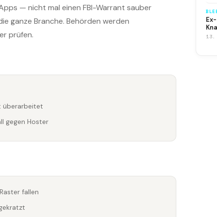
-Apps — nicht mal einen FBI-Warrant sauber
BLE
Ex-
r die ganze Branche. Behörden werden
Kna
r prüfen.
13.
 überarbeitet
all gegen Hoster
aster fallen
gekratzt