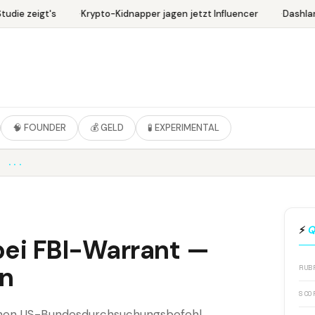
die zeigt's
Krypto-Kidnapper jagen jetzt Influencer
Dashlane
🧠 FOUNDER
💰 GELD
🧪 EXPERIMENTAL
E ...
⚡
Q
bei FBI-Warrant —
en
RUB
SCO
inen US-Bundesdurchsuchungsbefehl