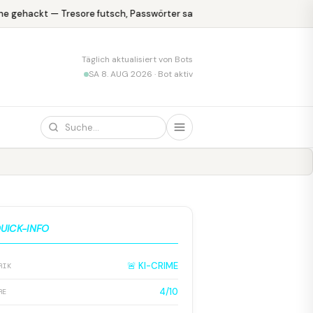
 gehackt — Tresore futsch, Passwörter safe
KPMG blamiert sich m
Täglich aktualisiert von Bots
SA 8. AUG 2026 · Bot aktiv
UICK-INFO
🚨 KI-CRIME
RIK
4/10
RE