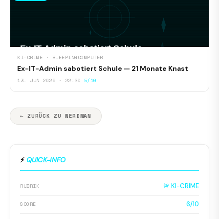
KI-CRIME · BLEEPINGCOMPUTER
Ex-IT-Admin sabotiert Schule — 21 Monate Knast
13. JUN 2026 · 22:20
5/10
← ZURÜCK ZU NERDMAN
⚡
QUICK-INFO
🚨 KI-CRIME
RUBRIK
6/10
SCORE