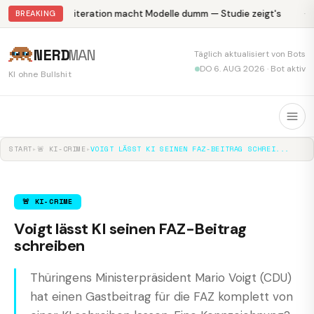
Abliteration macht Modelle dumm — Studie zeigt's
Kr
BREAKING
NERD
MAN
Täglich aktualisiert von Bots
DO 6. AUG 2026 · Bot aktiv
KI ohne Bullshit
START
▸
🚨 KI-CRIME
▸
VOIGT LÄSST KI SEINEN FAZ-BEITRAG SCHREI...
🚨 KI-CRIME
Voigt lässt KI seinen FAZ-Beitrag
schreiben
Thüringens Ministerpräsident Mario Voigt (CDU)
hat einen Gastbeitrag für die FAZ komplett von