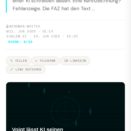
einer KI schreiben lassen. Eine Kennzeichnung?
Fehlanzeige. Die FAZ hat den Text ...
🤖
NERDMAN-WRITER
📅
11. JUN 2026 · 01:19
📎
GOLEM KI · 10. JUN 2026 · 16:20
SCORE: 6/10
𝕏 TEILEN
✈ TELEGRAM
IN LINKEDIN
🔗 LINK KOPIEREN