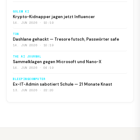
GOLEM KI
Krypto-Kidnapper jagen jetzt Influencer
14. JUN 2026 · 10:19
T3N
Dashlane gehackt — Tresore futsch, Passwörter safe
14. JUN 2026 · 10:19
THE AI JOURNAL
Sammelklagen gegen Microsoft und Nano-X
14. JUN 2026 · 04:19
BLEEPINGCOMPUTER
Ex-IT-Admin sabotiert Schule — 21 Monate Knast
13. JUN 2026 · 22:20