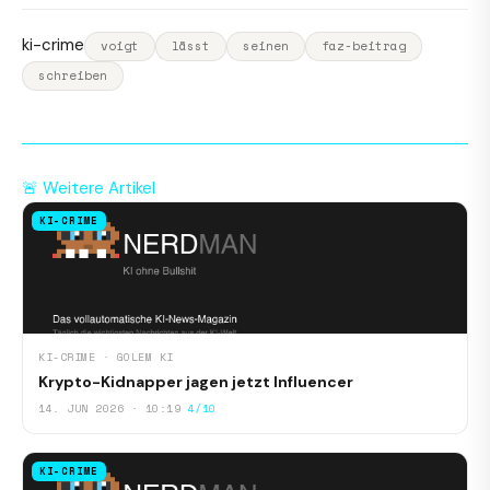
ki-crime
voigt
lässt
seinen
faz-beitrag
schreiben
🚨 Weitere Artikel
KI-CRIME
KI-CRIME · GOLEM KI
Krypto-Kidnapper jagen jetzt Influencer
14. JUN 2026 · 10:19
4/10
KI-CRIME