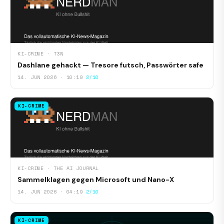
KI-CRIME · T3N
Dashlane gehackt — Tresore futsch, Passwörter safe
14. JUN 2026 · 10:19
2/10
KI-CRIME
KI-CRIME · THE AI JOURNAL
Sammelklagen gegen Microsoft und Nano-X
14. JUN 2026 · 04:19
2/10
KI-CRIME