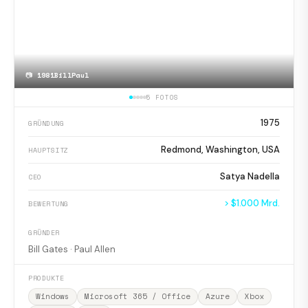
📷
1981BillPaul
5 FOTOS
1975
GRÜNDUNG
Redmond, Washington, USA
HAUPTSITZ
Satya Nadella
CEO
> $1.000 Mrd.
BEWERTUNG
GRÜNDER
Bill Gates · Paul Allen
PRODUKTE
Windows
Microsoft 365 / Office
Azure
Xbox