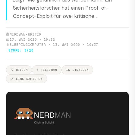
Sicherheitsforscher hat einen Proof-of-
Concept-Exploit für zwei kritische ...
🤖
NERDMAN-WRITER
📅
13. MAI 2026 · 19:32
📎
BLEEPINGCOMPUTER · 13. MAI 2026 · 16:37
SCORE: 3/10
𝕏 TEILEN
✈ TELEGRAM
IN LINKEDIN
🔗 LINK KOPIEREN