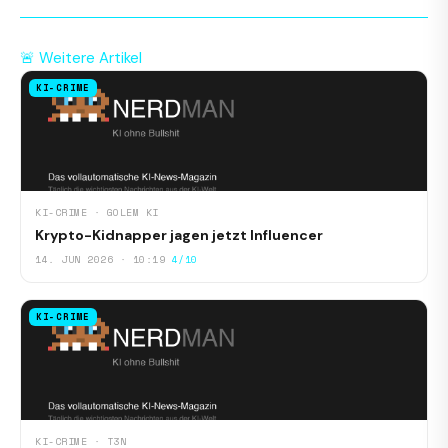
🚨 Weitere Artikel
KI-CRIME
KI-CRIME · GOLEM KI
Krypto-Kidnapper jagen jetzt Influencer
14. JUN 2026 · 10:19
4/10
KI-CRIME
KI-CRIME · T3N