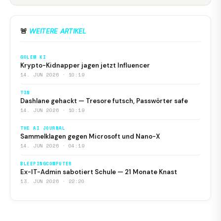
🚨
WEITERE ARTIKEL
GOLEM KI
Krypto-Kidnapper jagen jetzt Influencer
14. JUN 2026 · 10:19
T3N
Dashlane gehackt — Tresore futsch, Passwörter safe
14. JUN 2026 · 10:19
THE AI JOURNAL
Sammelklagen gegen Microsoft und Nano-X
14. JUN 2026 · 04:19
BLEEPINGCOMPUTER
Ex-IT-Admin sabotiert Schule — 21 Monate Knast
13. JUN 2026 · 22:20