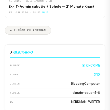
KI-CRIME · BLEEPINGCOMPUTER
Ex-IT-Admin sabotiert Schule — 21 Monate Knast
13. JUN 2026 · 22:20
5/10
← ZURÜCK ZU NERDMAN
⚡
QUICK-INFO
🚨 KI-CRIME
RUBRIK
3/10
SCORE
BleepingComputer
QUELLE
claude-opus-4-6
MODELL
NERDMAN-WRITER
BOT