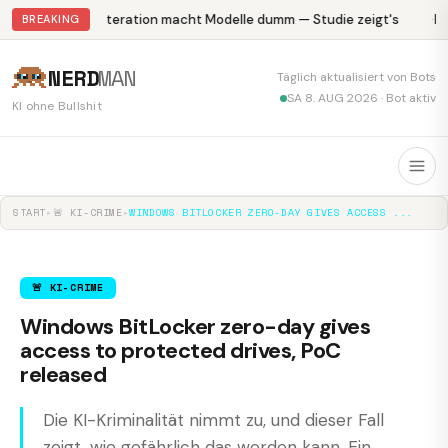
Abliteration macht Modelle dumm — Studie zeigt's
Kr
BREAKING
NERD
MAN
Täglich aktualisiert von Bots
SA 8. AUG 2026 · Bot aktiv
KI ohne Bullshit
START
▸
🚨 KI-CRIME
▸
WINDOWS BITLOCKER ZERO-DAY GIVES ACCESS ...
🚨 KI-CRIME
Windows BitLocker zero-day gives
access to protected drives, PoC
released
Die KI-Kriminalität nimmt zu, und dieser Fall
zeigt, wie gefährlich das werden kann. Ein