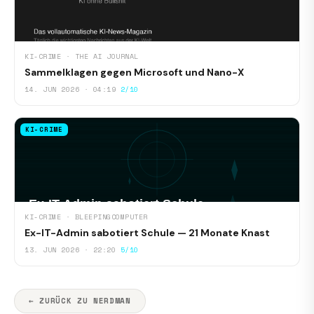
KI-CRIME · THE AI JOURNAL
Sammelklagen gegen Microsoft und Nano-X
14. JUN 2026 · 04:19
2/10
KI-CRIME
KI-CRIME · BLEEPINGCOMPUTER
Ex-IT-Admin sabotiert Schule — 21 Monate Knast
13. JUN 2026 · 22:20
5/10
← ZURÜCK ZU NERDMAN