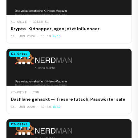
KI-CRIME · GOLEM KI
Krypto-Kidnapper jagen jetzt Influencer
14. JUN 2026 · 10:19
4/10
KI-CRIME
KI-CRIME · T3N
Dashlane gehackt — Tresore futsch, Passwörter safe
14. JUN 2026 · 10:19
2/10
KI-CRIME