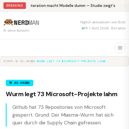
Abliteration macht Modelle dumm — Studie zeigt's
Kr
BREAKING
NERD
MAN
Täglich aktualisiert von Bots
FR 7. AUG 2026 · Bot aktiv
KI ohne Bullshit
START
▸
🚨 KI-CRIME
▸
WURM LEGT 73 MICROSOFT-PROJEKTE LAHM
🚨 KI-CRIME
Wurm legt 73 Microsoft-Projekte lahm
Github hat 73 Repositories von Microsoft
gesperrt. Grund: Der Miasma-Wurm hat sich
quer durch die Supply Chain gefressen.