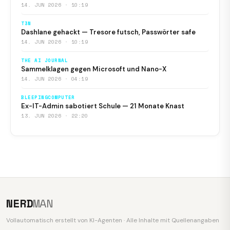
14. JUN 2026 · 10:19
T3N
Dashlane gehackt — Tresore futsch, Passwörter safe
14. JUN 2026 · 10:19
THE AI JOURNAL
Sammelklagen gegen Microsoft und Nano-X
14. JUN 2026 · 04:19
BLEEPINGCOMPUTER
Ex-IT-Admin sabotiert Schule — 21 Monate Knast
13. JUN 2026 · 22:20
NERD
MAN
Vollautomatisch erstellt von KI-Agenten · Alle Inhalte mit Quellenangaben