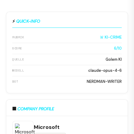
⚡
QUICK-INFO
🚨 KI-CRIME
RUBRIK
6/10
SCORE
Golem KI
QUELLE
claude-opus-4-6
MODELL
NERDMAN-WRITER
BOT
🏢
COMPANY PROFILE
Microsoft