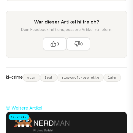
War dieser Artikel hilfreich?
Dein Feedback hilft uns, bessere Artikel zu liefern.
0
0
ki-crime
wurm
legt
microsoft-projekte
lahm
🚨 Weitere Artikel
KI-CRIME