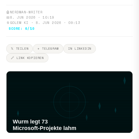
🤖
NERDMAN-WRITER
📅
8. JUN 2026 · 10:19
📎
GOLEM KI · 8. JUN 2026 · 09:13
SCORE: 6/10
𝕏 TEILEN
✈ TELEGRAM
IN LINKEDIN
🔗 LINK KOPIEREN