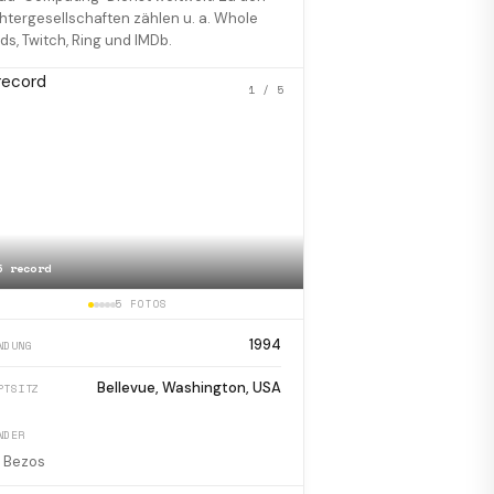
htergesellschaften zählen u. a. Whole
ds, Twitch, Ring und IMDb.
1
/ 5
📷
AWS - Amazon Web Servi
5 record
Houston, Texas
5 FOTOS
1994
NDUNG
Bellevue, Washington, USA
PTSITZ
NDER
f Bezos