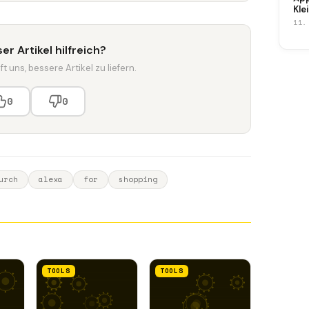
Kle
11.
er Artikel hilfreich?
t uns, bessere Artikel zu liefern.
0
0
urch
alexa
for
shopping
TOOLS
TOOLS