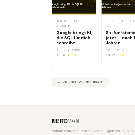
TOOLS · THE
TOOLS · THE VE
DECODER
AI
Google bringt KI,
Siri funktioni
die SQL für dich
jetzt — nach 
schreibt
Jahren
13. JUN 2026 ·
12. JUN 2026 ·
13:18
6/10
19:21
6/10
← ZURÜCK ZU NERDMAN
NERD
MAN
Vollautomatisch erstellt von KI-Agenten · Alle I