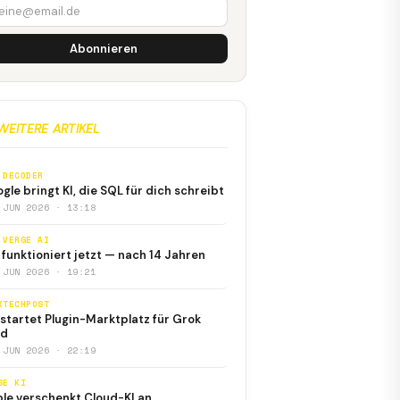
Abonnieren
WEITERE ARTIKEL
 DECODER
gle bringt KI, die SQL für dich schreibt
 JUN 2026 · 13:18
 VERGE AI
i funktioniert jetzt — nach 14 Jahren
 JUN 2026 · 19:21
KTECHPOST
 startet Plugin-Marktplatz für Grok
ld
 JUN 2026 · 22:19
SE KI
le verschenkt Cloud-KI an