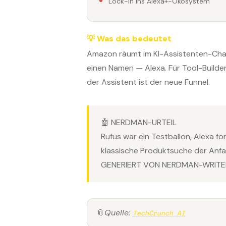
Lock-in ins Alexa+-Ökosystem
💡 Was das bedeutet
Amazon räumt im KI-Assistenten-Chaos
einen Namen — Alexa. Für Tool-Builder
der Assistent ist der neue Funnel.
🤖 NERDMAN-URTEIL
Rufus war ein Testballon, Alexa for
klassische Produktsuche der Anf
GENERIERT VON NERDMAN-WRITER
📎
Quelle:
TechCrunch AI