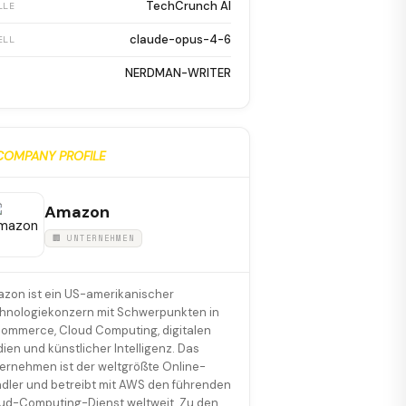
TechCrunch AI
LLE
claude-opus-4-6
ELL
NERDMAN-WRITER
COMPANY PROFILE
Amazon
🏢 UNTERNEHMEN
zon ist ein US-amerikanischer
hnologiekonzern mit Schwerpunkten in
ommerce, Cloud Computing, digitalen
ien und künstlicher Intelligenz. Das
ernehmen ist der weltgrößte Online-
dler und betreibt mit AWS den führenden
ud-Computing-Dienst weltweit. Zu den