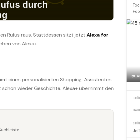
Toc
Foo
n Rufus raus. Stattdessen sitzt jetzt
Alexa for
ieben von Alexa+.
📷
4
mt einen personalisierten Shopping-Assistenten.
ist schon wieder Geschichte. Alexa+ übernimmt den
GRÜ
HAU
GRÜ
Suchleiste
Jef