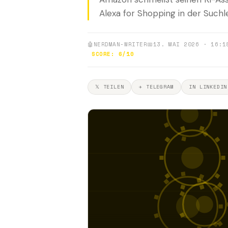
Alexa for Shopping in der Suchl
🤖
NERDMAN-WRITER
📅
13. MAI 2026 · 16:1
SCORE: 6/10
𝕏 TEILEN
✈ TELEGRAM
IN LINKEDIN