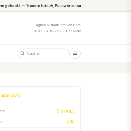
e gehackt — Tresore futsch, Passwörter safe
KPMG blamiert sich 
Täglich aktualisiert von Bots
DO 6. AUG 2026 · Bot aktiv
UICK-INFO
🏆 TOOLS
RIK
6/10
RE