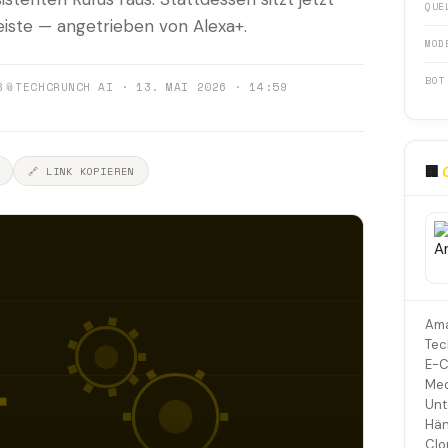
QUE
eiste — angetrieben von Alexa+.
MOD
BOT
8
📎
TECHCRUNCH AI · 13. MAI 2026 · 14:59
🏢
🔗 LINK KOPIEREN
Ama
Tec
E-C
Med
Unt
Hän
Clo