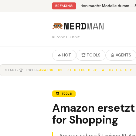
Abliteration macht Modelle dumm — St
BREAKING
NERD
MAN
KI ohne Bullshit
🔥 HOT
🏆 TOOLS
🤖 AGENTS
START
▸
🏆 TOOLS
▸
AMAZON ERSETZT RUFUS DURCH ALEXA FOR SHO.
🏆 TOOLS
Amazon ersetzt
for Shopping
Amazon schmeißt seinen KI-Assis