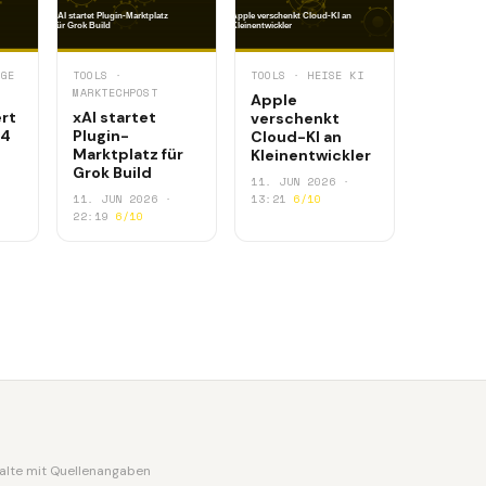
RGE
TOOLS ·
TOOLS · HEISE KI
MARKTECHPOST
Apple
ert
xAI startet
verschenkt
14
Plugin-
Cloud-KI an
Marktplatz für
Kleinentwickler
Grok Build
11. JUN 2026 ·
11. JUN 2026 ·
13:21
6/10
22:19
6/10
nhalte mit Quellenangaben