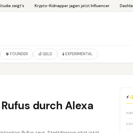
udie zeigt's
Krypto-Kidnapper jagen jetzt Influencer
Dashlan
🧠 FOUNDER
💰 GELD
🧪 EXPERIMENTAL
..
⚡
Q
 Rufus durch Alexa
RUB
SCO
tenten Rufus raus. Stattdessen sitzt jetzt