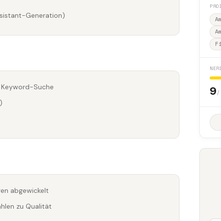
PRO
sistant-Generation)
A
A
F
NER
tt Keyword-Suche
9
/
)
ren abgewickelt
hlen zu Qualität