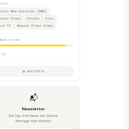
DUKTE
mazon Web Services (AWS)
mazon Prime
Kindle
Echo
ire TV
Amazon Prime Video
DMAN-RATING
 10
📖 WIKIPEDIA
📬
Newsletter
Die Top-5 KI-News der Woche.
Montags. Kein Bullshit.