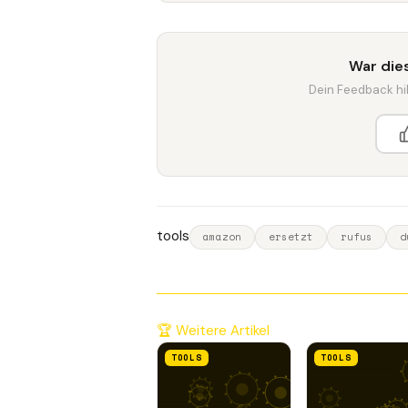
War dies
Dein Feedback hilf
tools
amazon
ersetzt
rufus
d
🏆 Weitere Artikel
TOOLS
TOOLS