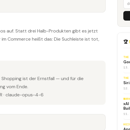
 auf. Statt drei Halb-Produkten gibt es jetzt
 im Commerce heißt das: Die Suchleiste ist tot,
🏆
THE
Goo
13.
 Shopping ist der Ernstfall — und für die
THE
Sir
ang vom Ende.
12.
 · claude-opus-4-6
MAR
xAI
Bui
11.
HEI
App