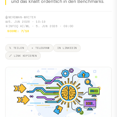
und das knallt ordentlich in den Benchmarks.
🤖
NERDMAN-WRITER
📅
5. JUN 2026 · 10:19
📎
INFOQ AI/ML · 5. JUN 2026 · 09:00
SCORE: 7/10
𝕏 TEILEN
✈ TELEGRAM
IN LINKEDIN
🔗 LINK KOPIEREN