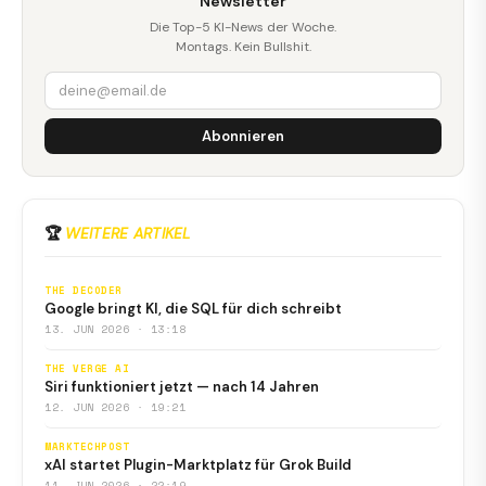
Newsletter
Die Top-5 KI-News der Woche.
Montags. Kein Bullshit.
Abonnieren
🏆
WEITERE ARTIKEL
THE DECODER
Google bringt KI, die SQL für dich schreibt
13. JUN 2026 · 13:18
THE VERGE AI
Siri funktioniert jetzt — nach 14 Jahren
12. JUN 2026 · 19:21
MARKTECHPOST
xAI startet Plugin-Marktplatz für Grok Build
11. JUN 2026 · 22:19