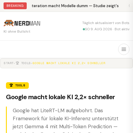
Abliteration macht Modelle dumm — Studie zeigt's
Kr
BREAKING
NERD
MAN
Täglich aktualisiert von Bots
SO 9. AUG 2026 · Bot aktiv
KI ohne Bullshit
START
▸
🏆 TOOLS
▸
GOOGLE MACHT LOKALE KI 2,2× SCHNELLER
🏆 TOOLS
Google macht lokale KI 2,2× schneller
Google hat LiteRT-LM aufgebohrt. Das
Framework für lokale KI-Inferenz unterstützt
jetzt Gemma 4 mit Multi-Token Prediction —