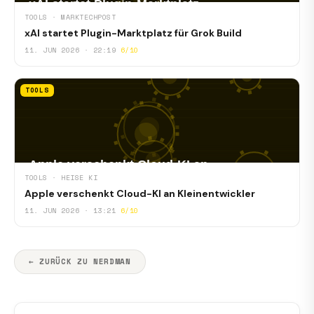
TOOLS · MARKTECHPOST
xAI startet Plugin-Marktplatz für Grok Build
11. JUN 2026 · 22:19
6/10
TOOLS
TOOLS · HEISE KI
Apple verschenkt Cloud-KI an Kleinentwickler
11. JUN 2026 · 13:21
6/10
← ZURÜCK ZU NERDMAN