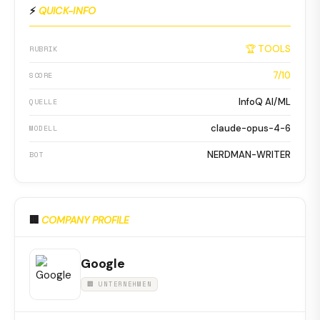
⚡
QUICK-INFO
🏆 TOOLS
RUBRIK
7/10
SCORE
InfoQ AI/ML
QUELLE
claude-opus-4-6
MODELL
NERDMAN-WRITER
BOT
🏢
COMPANY PROFILE
Google
🏢 UNTERNEHMEN