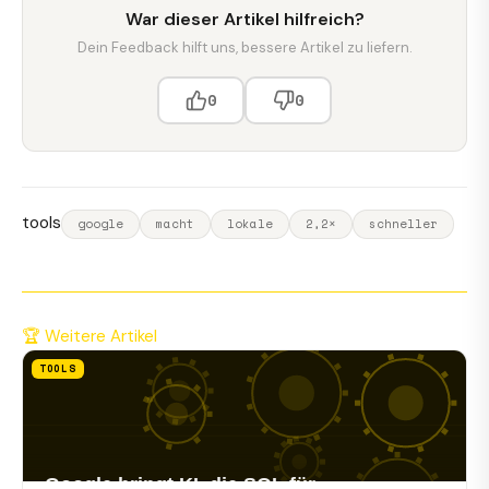
War dieser Artikel hilfreich?
Dein Feedback hilft uns, bessere Artikel zu liefern.
0
0
tools
google
macht
lokale
2,2×
schneller
🏆 Weitere Artikel
TOOLS