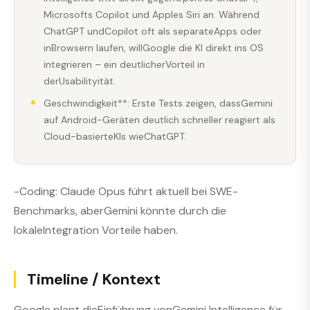
Microsofts Copilot und Apples Siri an. Während
ChatGPT undCopilot oft als separateApps oder
inBrowsern laufen, willGoogle die KI direkt ins OS
integrieren – ein deutlicherVorteil in
derUsabilityität.
Geschwindigkeit**: Erste Tests zeigen, dassGemini
auf Android-Geräten deutlich schneller reagiert als
Cloud-basierteKIs wieChatGPT.
-Coding: Claude Opus führt aktuell bei SWE-
Benchmarks, aberGemini könnte durch die
lokaleIntegration Vorteile haben.
Timeline / Kontext
Google plant dieEinführung vonGemini Intelligence für