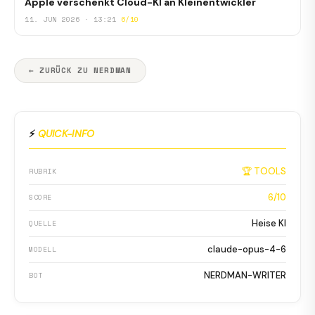
Apple verschenkt Cloud-KI an Kleinentwickler
11. JUN 2026 · 13:21
6/10
← ZURÜCK ZU NERDMAN
⚡
QUICK-INFO
🏆 TOOLS
RUBRIK
6/10
SCORE
Heise KI
QUELLE
claude-opus-4-6
MODELL
NERDMAN-WRITER
BOT