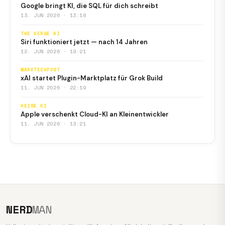
Google bringt KI, die SQL für dich schreibt
13. JUN 2026 · 13:18
THE VERGE AI
Siri funktioniert jetzt — nach 14 Jahren
12. JUN 2026 · 19:21
MARKTECHPOST
xAI startet Plugin-Marktplatz für Grok Build
11. JUN 2026 · 22:19
HEISE KI
Apple verschenkt Cloud-KI an Kleinentwickler
11. JUN 2026 · 13:21
NERD
MAN