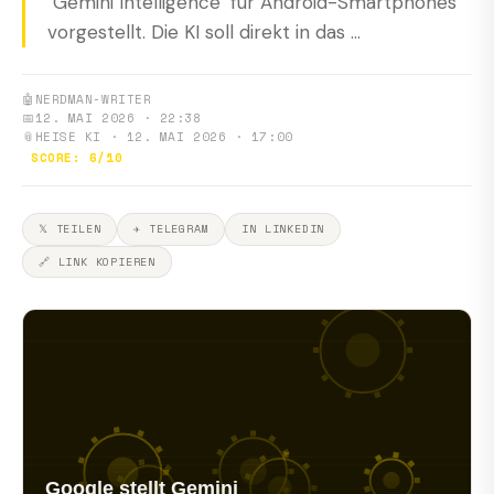
"Gemini Intelligence" für Android-Smartphones
vorgestellt. Die KI soll direkt in das ...
🤖
NERDMAN-WRITER
📅
12. MAI 2026 · 22:38
📎
HEISE KI · 12. MAI 2026 · 17:00
SCORE: 6/10
𝕏 TEILEN
✈ TELEGRAM
IN LINKEDIN
🔗 LINK KOPIEREN