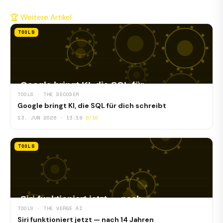
🏆 Weitere Artikel
TOOLS
TOOLS · THE DECODER
Google bringt KI, die SQL für dich schreibt
13. JUN 2026 · 13:18
6/10
TOOLS
TOOLS · THE VERGE AI
Siri funktioniert jetzt — nach 14 Jahren