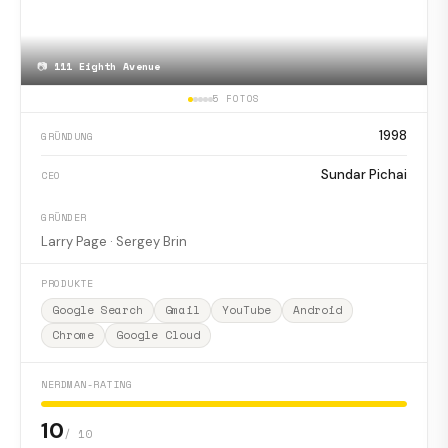
📷
111 Eighth Avenue
5 FOTOS
1998
GRÜNDUNG
Sundar Pichai
CEO
GRÜNDER
Larry Page · Sergey Brin
PRODUKTE
Google Search
Gmail
YouTube
Android
Chrome
Google Cloud
NERDMAN-RATING
10
/ 10