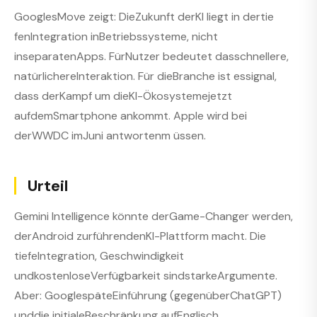
GooglesMove zeigt: DieZukunft derKI liegt in dertie
fenIntegration inBetriebssysteme, nicht
inseparatenApps. FürNutzer bedeutet dasschnellere,
natürlichereInteraktion. Für dieBranche ist essignal,
dass derKampf um dieKI-Ökosystemejetzt
aufdemSmartphone ankommt. Apple wird bei
derWWDC imJuni antwortenm üssen.
Urteil
Gemini Intelligence könnte derGame-Changer werden,
derAndroid zurführendenKI-Plattform macht. Die
tiefeIntegration, Geschwindigkeit
undkostenloseVerfügbarkeit sindstarkeArgumente.
Aber: GooglespäteEinführung (gegenüberChatGPT)
unddie initialeBeschränkung aufEnglisch