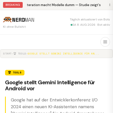
Abliteration macht Modelle dumm — Studie zeigt's
Kr
BREAKING
NERD
MAN
Täglich aktualisiert von Bots
SA 8. AUG 2026 · Bot aktiv
KI ohne Bullshit
START
▸
🏆 TOOLS
▸
GOOGLE STELLT GEMINI INTELLIGENCE FÜR AN...
🏆 TOOLS
Google stellt Gemini Intelligence für
Android vor
Google hat auf der Entwicklerkonferenz I/O
2024 einen neuen KI-Assistenten namens