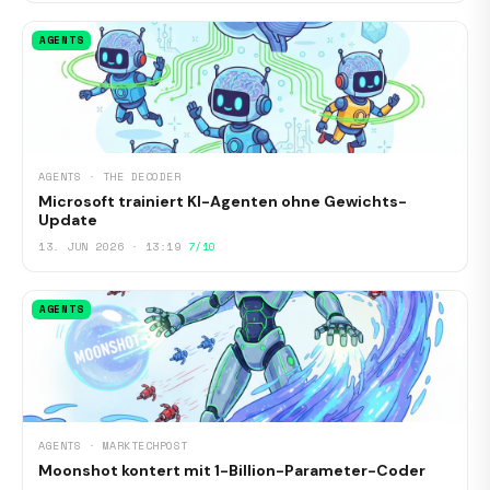
AGENTS
AGENTS · THE DECODER
Microsoft trainiert KI-Agenten ohne Gewichts-
Update
13. JUN 2026 · 13:19
7/10
AGENTS
AGENTS · MARKTECHPOST
Moonshot kontert mit 1-Billion-Parameter-Coder