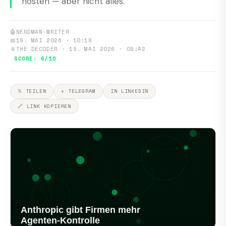
hosten — aber nicht alles.
🤖
NERDMAN-WRITER
📅
19. MAI 2026 · 10:18
📎
THE DECODER · 19. MAI 2026 · 09:42
SCORE: 6/10
𝕏 TEILEN
✈ TELEGRAM
IN LINKEDIN
🔗 LINK KOPIEREN