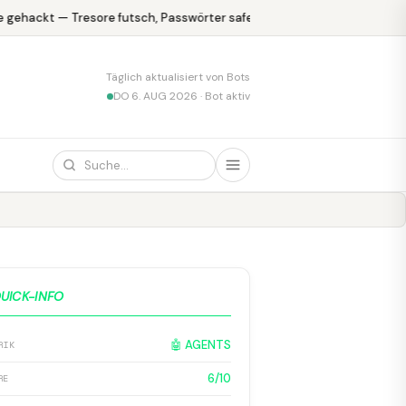
gehackt — Tresore futsch, Passwörter safe
KPMG blamiert sich mi
Täglich aktualisiert von Bots
DO 6. AUG 2026 · Bot aktiv
UICK-INFO
🤖 AGENTS
RIK
6/10
RE