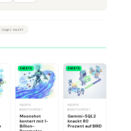
legal-markt
AGENTS
AGENTS
AGENTS ·
AGENTS ·
MARKTECHPOST
MARKTECHPOST
Moonshot
Gemini-SQL2
kontert mit 1-
knackt 80
e
Billion-
Prozent auf BIRD
Parameter-