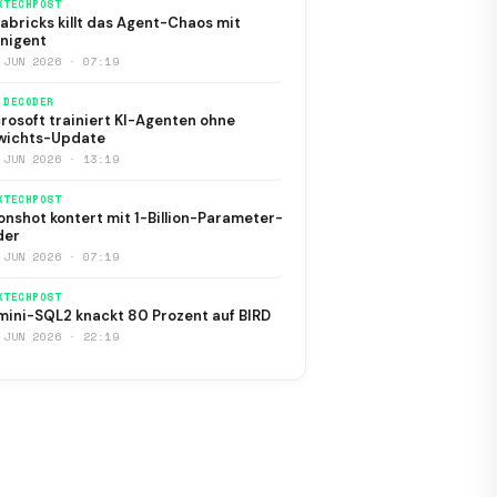
KTECHPOST
abricks killt das Agent-Chaos mit
nigent
 JUN 2026 · 07:19
 DECODER
rosoft trainiert KI-Agenten ohne
wichts-Update
 JUN 2026 · 13:19
KTECHPOST
nshot kontert mit 1-Billion-Parameter-
der
 JUN 2026 · 07:19
KTECHPOST
ini-SQL2 knackt 80 Prozent auf BIRD
 JUN 2026 · 22:19