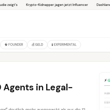
ie zeigt's
Krypto-Kidnapper jagen jetzt Influencer
Dashlane 
🧠 FOUNDER
💰 GELD
🧪 EXPERIMENTAL
⚡
Q
0 Agents in Legal-
RUB
SCO
gal" deutlich mehr ausgepackt als nur die 12