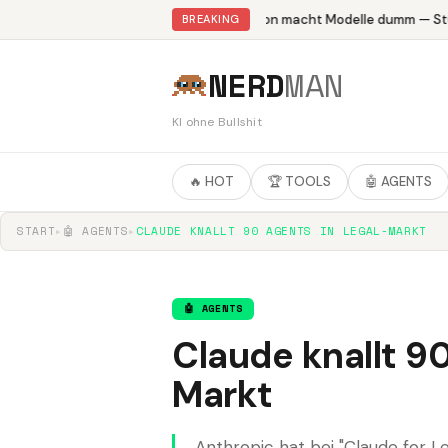
Abliteration macht Modelle dumm — Stud
BREAKING
NERD
MAN
KI ohne Bullshit
🔥 HOT
🏆 TOOLS
🤖 AGENTS
START
▸
🤖 AGENTS
▸
CLAUDE KNALLT 90 AGENTS IN LEGAL-MARKT
🤖 AGENTS
Claude knallt 9
Markt
Anthropic hat bei "Claude for Le