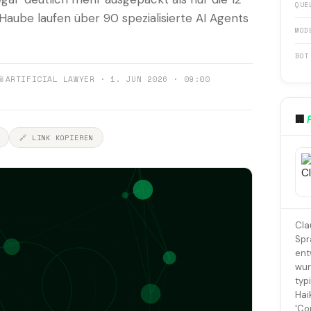
QUE
aube laufen über 90 spezialisierte AI Agents
MOD
BOT
📎
ARTIFICIAL LAWYER · 1. JUN 2026 · 09:00
🏢
🔗 LINK KOPIEREN
Cla
Spr
ent
wur
typ
Hai
'Co