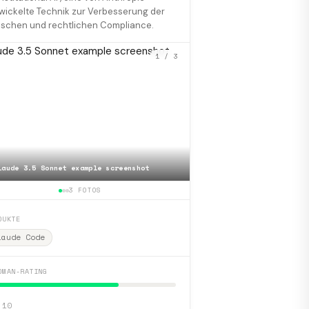
wickelte Technik zur Verbesserung der
ischen und rechtlichen Compliance.
1
/ 3
laude 3.5 Sonnet example screenshot
📷
Claude Opus 4.1 output
3 FOTOS
DUKTE
laude Code
DMAN-RATING
 10