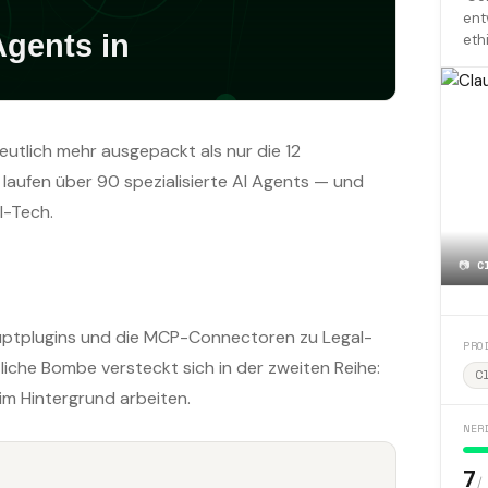
ent
eth
eutlich mehr ausgepackt als nur die 12
laufen über 90 spezialisierte AI Agents — und
l-Tech.
📷
C
auptplugins und die MCP-Connectoren zu Legal-
PRO
liche Bombe versteckt sich in der zweiten Reihe:
C
im Hintergrund arbeiten.
NER
7
/