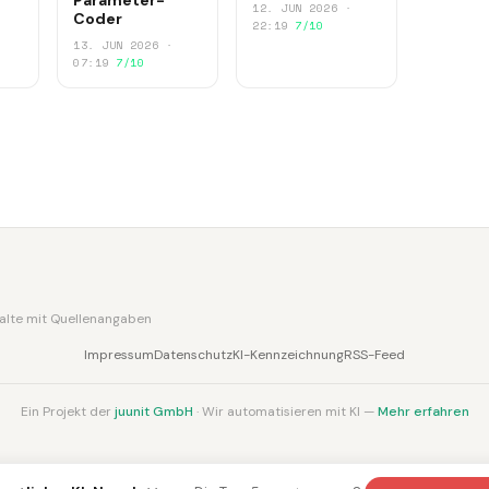
12. JUN 2026 ·
Coder
22:19
7/10
13. JUN 2026 ·
07:19
7/10
nhalte mit Quellenangaben
Impressum
Datenschutz
KI-Kennzeichnung
RSS-Feed
Ein Projekt der
juunit GmbH
· Wir automatisieren mit KI —
Mehr erfahren