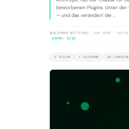
beworbenen Plugins. Unter der H
— und das verändert die ...
🤖
NERDMAN-WRITER
📅
1. JUN 2026 · 10:18
SCORE: 6/10
𝕏 TEILEN
✈ TELEGRAM
IN LINKEDIN