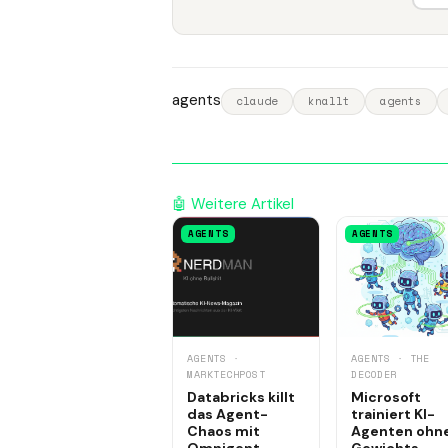
agents
claude
knallt
agents
🤖 Weitere Artikel
AGENTS
AGENTS
AGENTS ·
AGENTS · THE
MARKTECHPOST
DECODER
Databricks killt
Microsoft
das Agent-
trainiert KI-
Chaos mit
Agenten ohn
Omnigent
Gewichts-