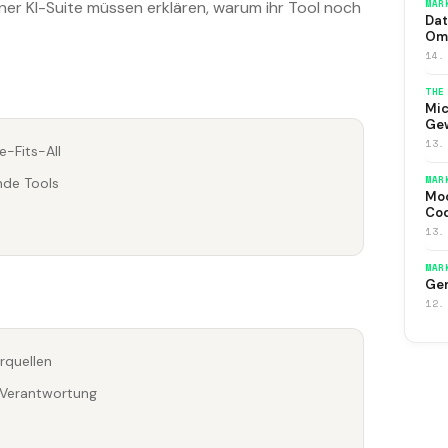
MAR
ner KI-Suite müssen erklären, warum ihr Tool noch
Dat
Om
14.
THE
Mic
Ge
13.
e-Fits-All
MAR
nde Tools
Moo
Co
13.
MAR
Gem
12.
rquellen
r Verantwortung