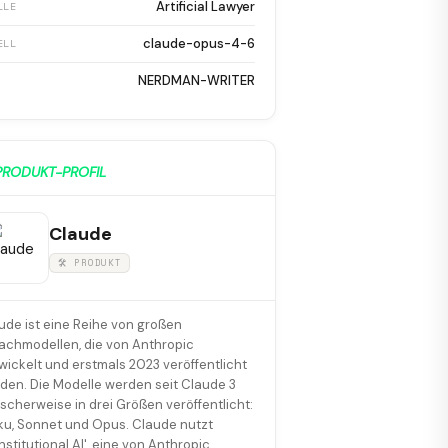
Artificial Lawyer
LLE
claude-opus-4-6
ELL
NERDMAN-WRITER
PRODUKT-PROFIL
Claude
🛠 PRODUKT
ude ist eine Reihe von großen
achmodellen, die von Anthropic
wickelt und erstmals 2023 veröffentlicht
den. Die Modelle werden seit Claude 3
ischerweise in drei Größen veröffentlicht:
ku, Sonnet und Opus. Claude nutzt
nstitutional AI', eine von Anthropic