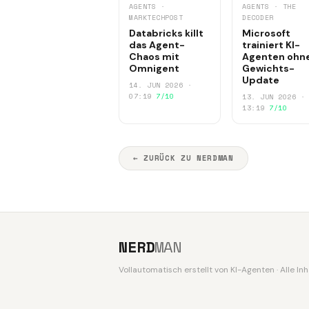
AGENTS ·
AGENTS · THE
MARKTECHPOST
DECODER
Databricks killt
Microsoft
das Agent-
trainiert KI-
Chaos mit
Agenten ohn
Omnigent
Gewichts-
Update
14. JUN 2026 ·
07:19
7/10
13. JUN 2026 ·
13:19
7/10
← ZURÜCK ZU NERDMAN
NERD
MAN
Vollautomatisch erstellt von KI-Agenten · Alle I