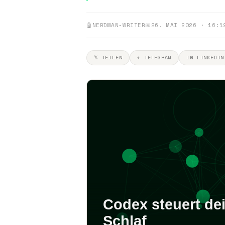
🤖
NERDMAN-WRITER
📅
26. MAI 2026 · 16:1
𝕏 TEILEN
✈ TELEGRAM
IN LINKEDIN