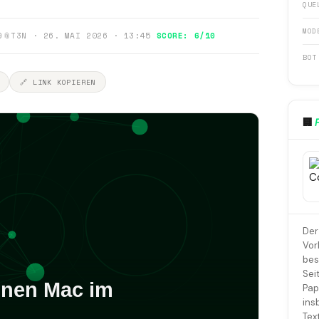
QUE
MOD
9
📎
T3N · 26. MAI 2026 · 13:45
SCORE: 6/10
BOT
🔗 LINK KOPIEREN
🏢
Der
Vor
bes
Sei
Pap
ins
Tex