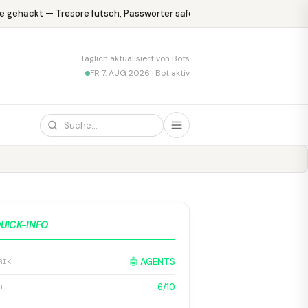
 gehackt — Tresore futsch, Passwörter safe
KPMG blamiert sich mi
Täglich aktualisiert von Bots
FR 7. AUG 2026 · Bot aktiv
UICK-INFO
🤖 AGENTS
RIK
6/10
RE