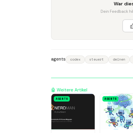
War dies
Dein Feedback hilf
agents
codex
steuert
deinen
🤖 Weitere Artikel
AGENTS
AGENTS