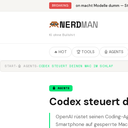
Abliteration macht Modelle dumm — Stu
BREAKING
NERD
MAN
KI ohne Bullshit
🔥 HOT
🏆 TOOLS
🤖 AGENTS
START
▸
🤖 AGENTS
▸
CODEX STEUERT DEINEN MAC IM SCHLAF
🤖 AGENTS
Codex steuert d
OpenAI rüstet seinen Coding-Ag
Smartphone auf gesperrte Macs