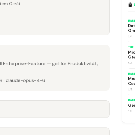
rtem Gerät
🤖
MAR
Dat
Om
14.
THE
Mic
Ge
ll Enterprise-Feature — geil für Produktivität,
13.
MAR
Moo
 · claude-opus-4-6
Co
13.
MAR
Gem
12.