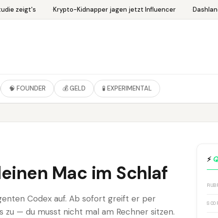
die zeigt's
Krypto-Kidnapper jagen jetzt Influencer
Dashlane
🧠 FOUNDER
💰 GELD
🧪 EXPERIMENTAL
⚡
Q
einen Mac im Schlaf
RUB
enten Codex auf. Ab sofort greift er per
SCO
 zu — du musst nicht mal am Rechner sitzen.