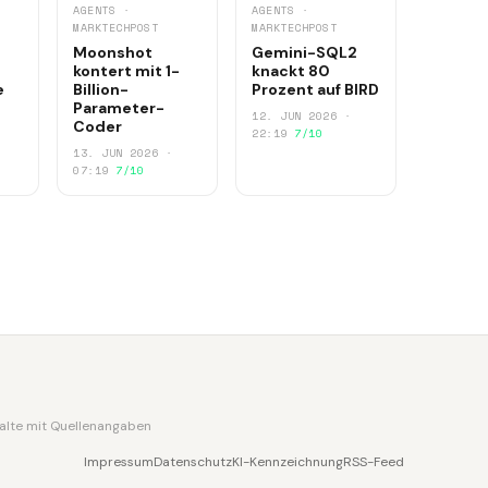
AGENTS ·
AGENTS ·
MARKTECHPOST
MARKTECHPOST
Moonshot
Gemini-SQL2
kontert mit 1-
knackt 80
e
Billion-
Prozent auf BIRD
Parameter-
12. JUN 2026 ·
Coder
22:19
7/10
13. JUN 2026 ·
07:19
7/10
nhalte mit Quellenangaben
Impressum
Datenschutz
KI-Kennzeichnung
RSS-Feed