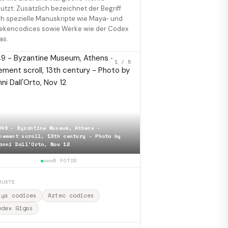
utzt. Zusätzlich bezeichnet der Begriff
h spezielle Manuskripte wie Maya‑ und
ekencodices sowie Werke wie der Codex
as.
1
/ 5
049 - Byzantine Museum, Athens -
hement scroll, 13th century - Photo by
anni Dall'Orto, Nov 12
📷
Codex Aureus Sankt Emm
5 FOTOS
DUKTE
aya codices
Aztec codices
odex Gigas