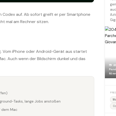
gen
auc
 Codex auf. Ab sofort greift er per Smartphone
Azt
Gig
ht mal am Rechner sitzen.
 Vom iPhone oder Android-Gerät aus startet
ac. Auch wenn der Bildschirm dunkel und das
📷
2
Parc
Giov
PRO
ffen)
M
ground-Tasks, lange Jobs anstoßen
C
f dem Mac