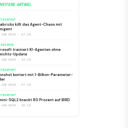
WEITERE ARTIKEL
KTECHPOST
abricks killt das Agent-Chaos mit
nigent
 JUN 2026 · 07:19
 DECODER
rosoft trainiert KI-Agenten ohne
wichts-Update
 JUN 2026 · 13:19
KTECHPOST
nshot kontert mit 1-Billion-Parameter-
der
 JUN 2026 · 07:19
KTECHPOST
ini-SQL2 knackt 80 Prozent auf BIRD
 JUN 2026 · 22:19