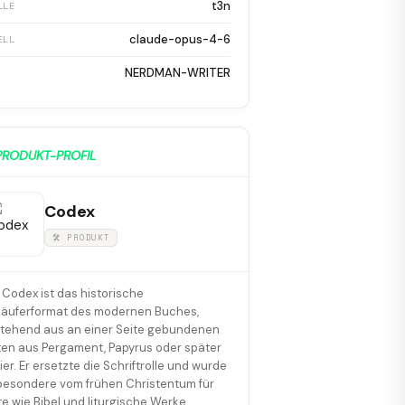
t3n
LLE
claude-opus-4-6
ELL
NERDMAN-WRITER
PRODUKT-PROFIL
Codex
🛠 PRODUKT
 Codex ist das historische
läuferformat des modernen Buches,
tehend aus an einer Seite gebundenen
ten aus Pergament, Papyrus oder später
ier. Er ersetzte die Schriftrolle und wurde
besondere vom frühen Christentum für
te wie Bibel und liturgische Werke