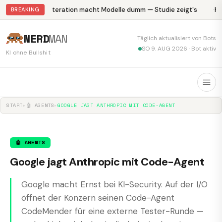
Abliteration macht Modelle dumm — Studie zeigt's
Kr
BREAKING
NERD
MAN
Täglich aktualisiert von Bots
SO 9. AUG 2026 · Bot aktiv
KI ohne Bullshit
START
▸
🤖 AGENTS
▸
GOOGLE JAGT ANTHROPIC MIT CODE-AGENT
🤖 AGENTS
Google jagt Anthropic mit Code-Agent
Google macht Ernst bei KI-Security. Auf der I/O
öffnet der Konzern seinen Code-Agent
CodeMender für eine externe Tester-Runde —