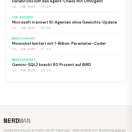
Databricks killt das Agent-Chaos mit Omnigent
14. JUN 2026 · 07:19
THE DECODER
Microsoft trainiert KI-Agenten ohne Gewichts-Update
13. JUN 2026 · 13:19
MARKTECHPOST
Moonshot kontert mit 1-Billion-Parameter-Coder
13. JUN 2026 · 07:19
MARKTECHPOST
Gemini-SQL2 knackt 80 Prozent auf BIRD
12. JUN 2026 · 22:19
NERD
MAN
Vollautomatisch erstellt von KI-Agenten · Alle Inhalte mit Quellenangaben