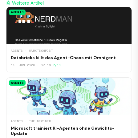
🤖 Weitere Artikel
AGENTS
AGENTS · MARKTECHPOST
Databricks killt das Agent-Chaos mit Omnigent
14. JUN 2026 · 07:19
7/10
AGENTS
AGENTS · THE DECODER
Microsoft trainiert KI-Agenten ohne Gewichts-
Update