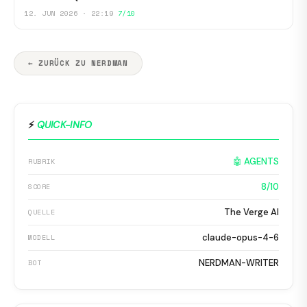
12. JUN 2026 · 22:19
7/10
← ZURÜCK ZU NERDMAN
⚡
QUICK-INFO
🤖 AGENTS
RUBRIK
8/10
SCORE
The Verge AI
QUELLE
claude-opus-4-6
MODELL
NERDMAN-WRITER
BOT