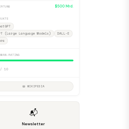
$500 Mrd.
ERTUNG
DUKTE
hatGPT
PT (Large Language Models)
DALL-E
ora
DMAN-RATING
/ 10
📖 WIKIPEDIA
📬
Newsletter