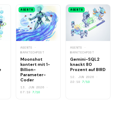
AGENTS
AGENTS
AGENTS ·
AGENTS ·
MARKTECHPOST
MARKTECHPOST
Moonshot
Gemini-SQL2
kontert mit 1-
knackt 80
e
Billion-
Prozent auf BIRD
Parameter-
12. JUN 2026 ·
Coder
22:19
7/10
13. JUN 2026 ·
07:19
7/10