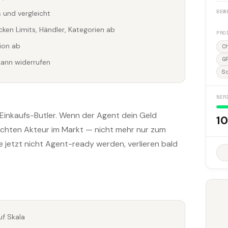
BEW
 und vergleicht
cken Limits, Händler, Kategorien ab
PRO
tion ab
C
G
kann widerrufen
S
NER
Einkaufs-Butler. Wenn der Agent dein Geld
10
 echten Akteur im Markt — nicht mehr nur zum
 jetzt nicht Agent-ready werden, verlieren bald
uf Skala