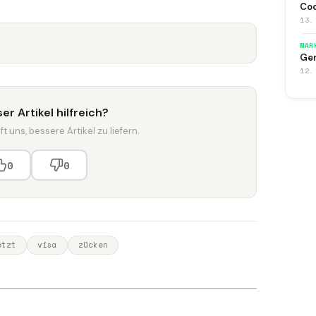
Co
13.
MAR
Gem
12.
er Artikel hilfreich?
t uns, bessere Artikel zu liefern.
0
0
etzt
visa
zücken