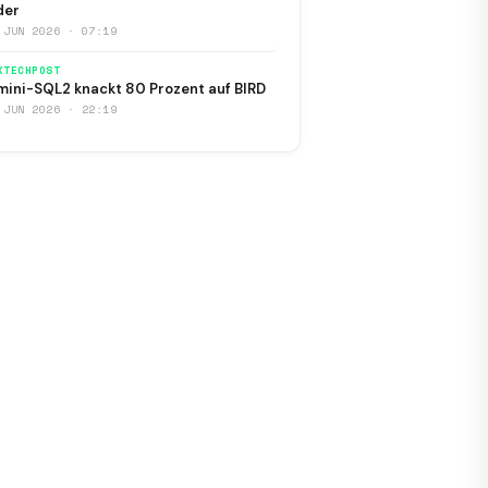
der
 JUN 2026 · 07:19
KTECHPOST
ini-SQL2 knackt 80 Prozent auf BIRD
 JUN 2026 · 22:19