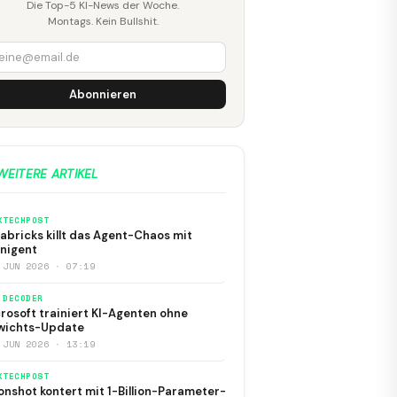
Die Top-5 KI-News der Woche.
Montags. Kein Bullshit.
Abonnieren
WEITERE ARTIKEL
KTECHPOST
abricks killt das Agent-Chaos mit
nigent
 JUN 2026 · 07:19
 DECODER
rosoft trainiert KI-Agenten ohne
wichts-Update
 JUN 2026 · 13:19
KTECHPOST
nshot kontert mit 1-Billion-Parameter-