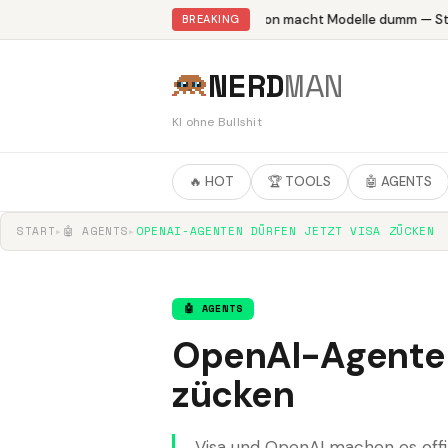
Abliteration macht Modelle dumm — Stud
BREAKING
NERD
MAN
KI ohne Bullshit
🔥 HOT
🏆 TOOLS
🤖 AGENTS
START
▸
🤖 AGENTS
▸
OPENAI-AGENTEN DÜRFEN JETZT VISA ZÜCKEN
🤖 AGENTS
OpenAI-Agenten 
zücken
Visa und OpenAI machen es offi