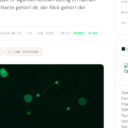
QUE
itkarte gehört dir, der Klick gehört der
MOD
BOT
0
📎
GOLEM KI · 11. JUN 2026 · 09:17
SCORE: 6/10
🏢
🔗 LINK KOPIEREN
Ope
For
Fra
Sti
Toc
Unt
Spr