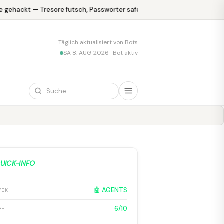
gehackt — Tresore futsch, Passwörter safe
KPMG blamiert sich mi
Täglich aktualisiert von Bots
SA 8. AUG 2026 · Bot aktiv
UICK-INFO
🤖 AGENTS
RIK
6/10
RE