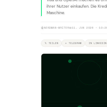
ihrer Nutzer einkaufen. Die Kred
Maschine.
🤖
NERDMAN-WRITER
📅
11. JUN 2026 · 10:2
𝕏 TEILEN
✈ TELEGRAM
IN LINKEDIN