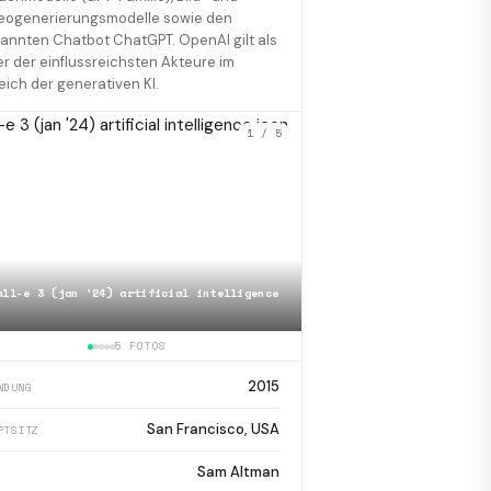
eogenerierungsmodelle sowie den
annten Chatbot ChatGPT. OpenAI gilt als
er der einflussreichsten Akteure im
eich der generativen KI.
1
/ 5
all-e 3 (jan '24) artificial intelligence
📷
Ilya Sutskever and Sam
5 FOTOS
2015
NDUNG
San Francisco, USA
PTSITZ
Sam Altman