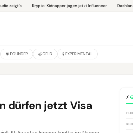
ie zeigt's
Krypto-Kidnapper jagen jetzt Influencer
Dashlane 
🧠 FOUNDER
💰 GELD
🧪 EXPERIMENTAL
⚡
Q
dürfen jetzt Visa
RUB
SCO
ziell: KI-Agenten können künftig im Namen