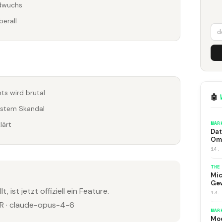
ldwuchs
berall
s wird brutal
🤖
erstem Skandal
MAR
lärt
Dat
Om
14.
THE
Mic
Ge
, ist jetzt offiziell ein Feature.
13.
 · claude-opus-4-6
MAR
Moo