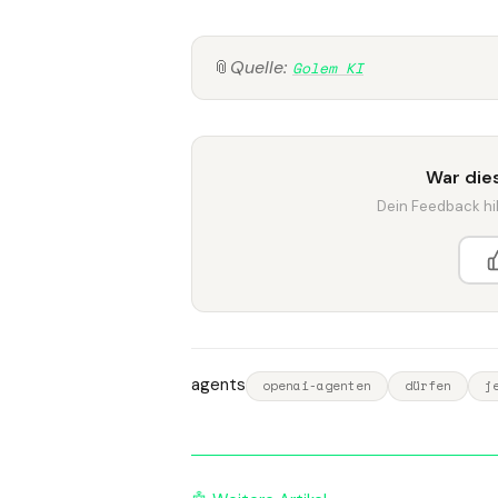
📎
Quelle:
Golem KI
War dies
Dein Feedback hilf
agents
openai-agenten
dürfen
j