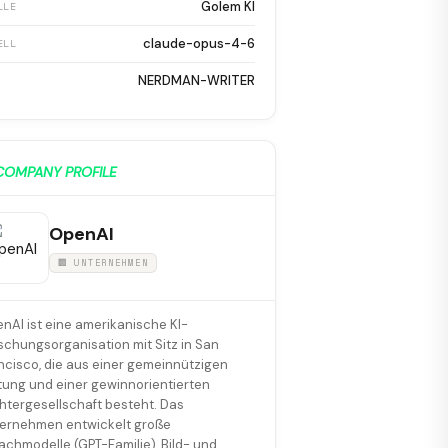
Golem KI
LLE
claude-opus-4-6
ELL
NERDMAN-WRITER
COMPANY PROFILE
OpenAI
🏢 UNTERNEHMEN
nAI ist eine amerikanische KI-
schungsorganisation mit Sitz in San
ncisco, die aus einer gemeinnützigen
ftung und einer gewinnorientierten
htergesellschaft besteht. Das
ernehmen entwickelt große
achmodelle (GPT-Familie), Bild- und