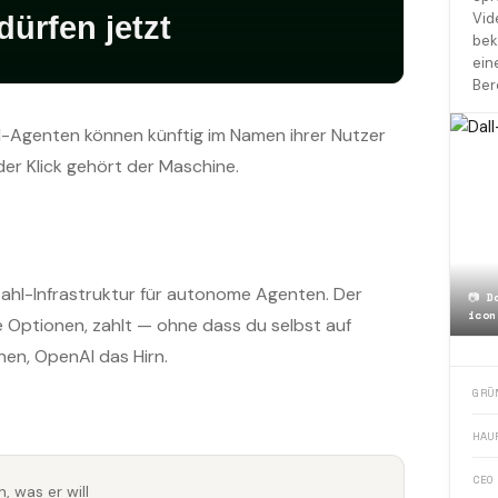
Vid
bek
ein
Ber
KI-Agenten können künftig im Namen ihrer Nutzer
 der Klick gehört der Maschine.
ahl-Infrastruktur für autonome Agenten. Der
📷
D
icon
e Optionen, zahlt — ohne dass du selbst auf
enen, OpenAI das Hirn.
GRÜ
HAU
CEO
, was er will