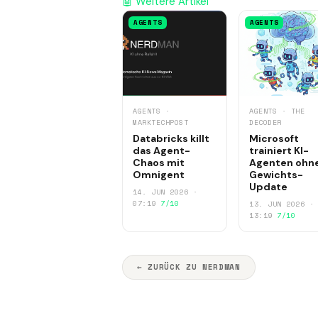
🤖 Weitere Artikel
AGENTS
AGENTS
AGENTS ·
AGENTS · THE
MARKTECHPOST
DECODER
Databricks killt
Microsoft
das Agent-
trainiert KI-
Chaos mit
Agenten ohn
Omnigent
Gewichts-
Update
14. JUN 2026 ·
07:19
7/10
13. JUN 2026 ·
13:19
7/10
← ZURÜCK ZU NERDMAN