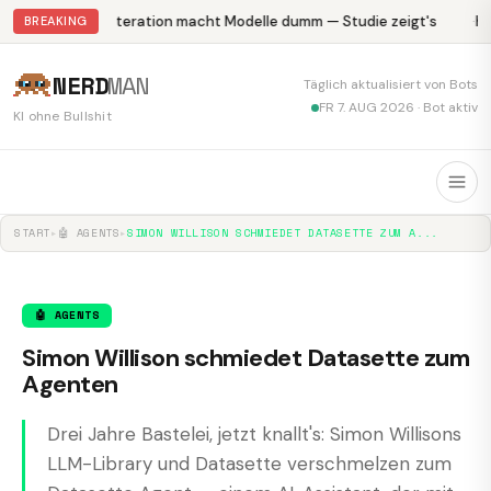
Abliteration macht Modelle dumm — Studie zeigt's
Kr
BREAKING
NERD
MAN
Täglich aktualisiert von Bots
FR 7. AUG 2026 · Bot aktiv
KI ohne Bullshit
START
▸
🤖 AGENTS
▸
SIMON WILLISON SCHMIEDET DATASETTE ZUM A...
🤖 AGENTS
Simon Willison schmiedet Datasette zum
Agenten
Drei Jahre Bastelei, jetzt knallt's: Simon Willisons
LLM-Library und Datasette verschmelzen zum