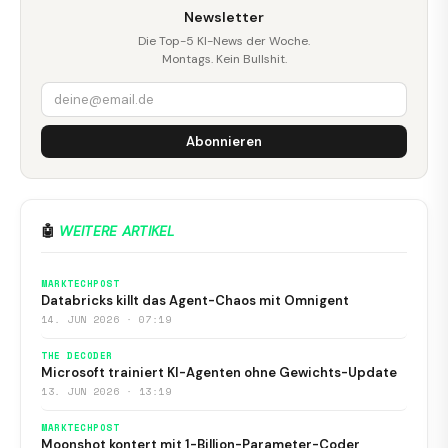
Newsletter
Die Top-5 KI-News der Woche.
Montags. Kein Bullshit.
Abonnieren
🤖
WEITERE ARTIKEL
MARKTECHPOST
Databricks killt das Agent-Chaos mit Omnigent
14. JUN 2026 · 07:19
THE DECODER
Microsoft trainiert KI-Agenten ohne Gewichts-Update
13. JUN 2026 · 13:19
MARKTECHPOST
Moonshot kontert mit 1-Billion-Parameter-Coder