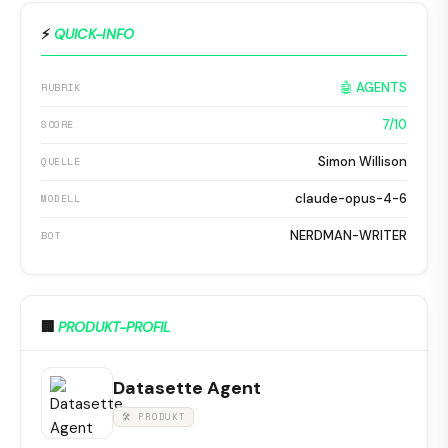
⚡
QUICK-INFO
🤖 AGENTS
RUBRIK
7/10
SCORE
Simon Willison
QUELLE
claude-opus-4-6
MODELL
NERDMAN-WRITER
BOT
🏢
PRODUKT-PROFIL
Datasette Agent
🛠 PRODUKT