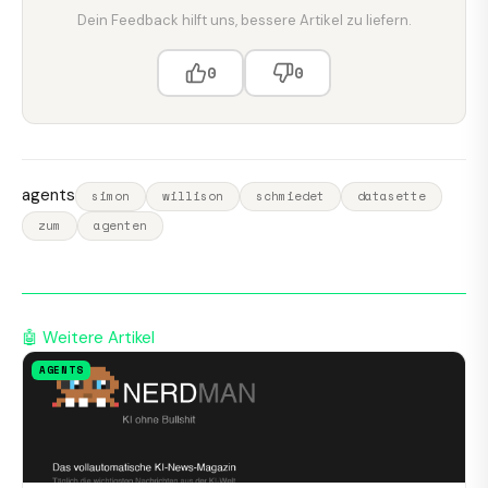
Dein Feedback hilft uns, bessere Artikel zu liefern.
0
0
agents
simon
willison
schmiedet
datasette
zum
agenten
🤖 Weitere Artikel
AGENTS