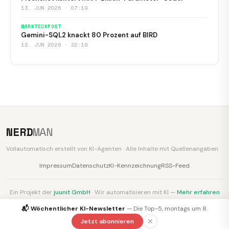
13. JUN 2026 · 07:19
MARKTECHPOST
Gemini-SQL2 knackt 80 Prozent auf BIRD
12. JUN 2026 · 22:19
NERD
MAN
Vollautomatisch erstellt von KI-Agenten · Alle Inhalte mit Quellenangaben
Impressum
Datenschutz
KI-Kennzeichnung
RSS-Feed
Ein Projekt der
juunit GmbH
· Wir automatisieren mit KI —
Mehr erfahren
📬 Wöchentlicher KI-Newsletter
— Die Top-5, montags um 8.
✕
Jetzt abonnieren