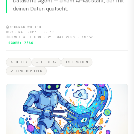
Datasette Agent — einem AI-Assistant, der mit
deinen Daten quatscht.
🤖
NERDMAN-WRITER
📅
21. MAI 2026 · 22:18
📎
SIMON WILLISON · 21. MAI 2026 · 19:52
SCORE: 7/10
𝕏 TEILEN
✈ TELEGRAM
IN LINKEDIN
🔗 LINK KOPIEREN