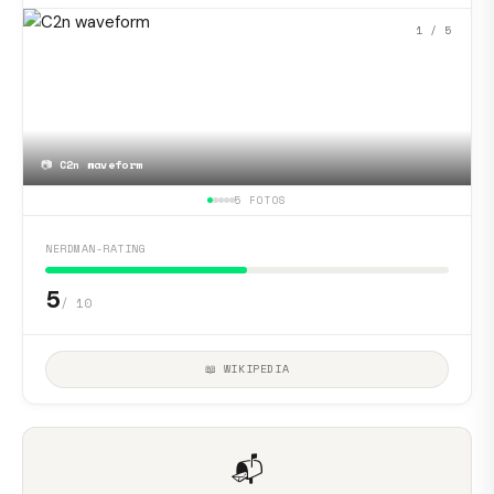
1
/ 5
📷
C2n waveform
5 FOTOS
NERDMAN-RATING
5
/ 10
📖 WIKIPEDIA
📬