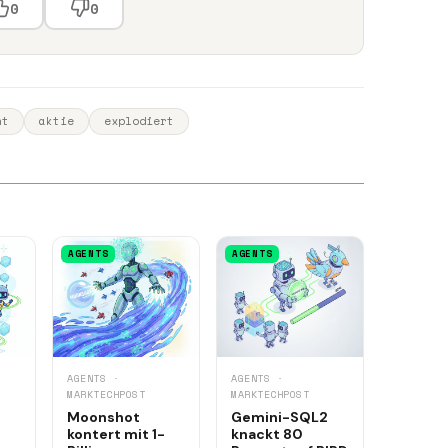
0
0
nt
aktie
explodiert
AGENTS
AGENTS
AGENTS ·
AGENTS ·
MARKTECHPOST
MARKTECHPOST
Moonshot
Gemini-SQL2
kontert mit 1-
knackt 80