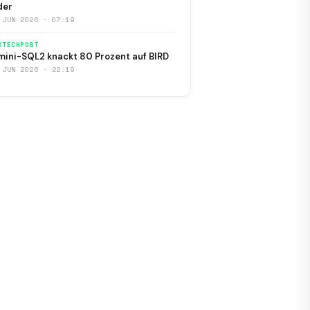
der
 JUN 2026 · 07:19
KTECHPOST
ini-SQL2 knackt 80 Prozent auf BIRD
 JUN 2026 · 22:19