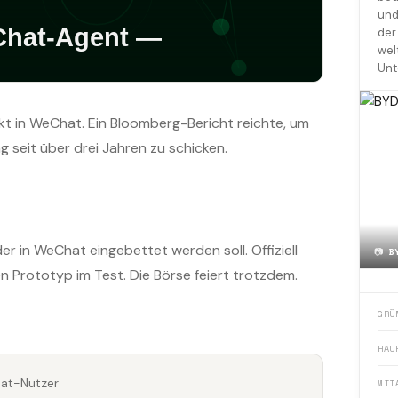
und
der
wel
Unt
kt in WeChat. Ein Bloomberg-Bericht reichte, um
 seit über drei Jahren zu schicken.
er in WeChat eingebettet werden soll. Offiziell
📷
B
en Prototyp im Test. Die Börse feiert trotzdem.
GRÜ
HAU
hat-Nutzer
MIT