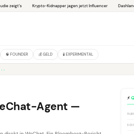
die zeigt's
Krypto-Kidnapper jagen jetzt Influencer
Dashlane
🧠 FOUNDER
💰 GELD
🧪 EXPERIMENTAL
...
⚡
Q
WeChat-Agent —
t
RUB
SCO
n direkt in WeChat. Ein Bloomberg-Bericht