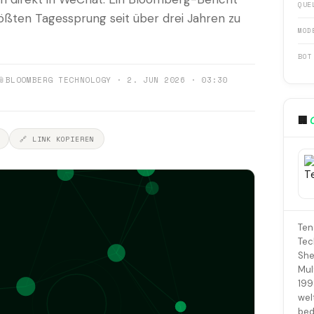
QUE
rößten Tagessprung seit über drei Jahren zu
MOD
BOT
📎
BLOOMBERG TECHNOLOGY · 2. JUN 2026 · 03:30
🏢
🔗 LINK KOPIEREN
Ten
Tec
She
Mul
199
wel
bed