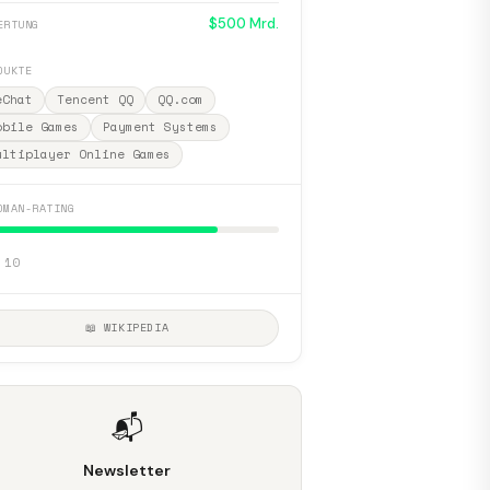
$500 Mrd.
ERTUNG
DUKTE
eChat
Tencent QQ
QQ.com
obile Games
Payment Systems
ultiplayer Online Games
DMAN-RATING
 10
📖 WIKIPEDIA
📬
Newsletter