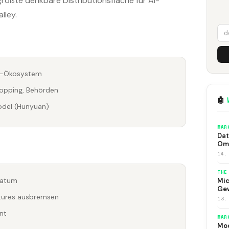
e größte denkbare Distributionsfläche für AI-
lley.
at-Ökosystem
hopping, Behörden
🤖
odel (Hunyuan)
MAR
Dat
Om
14.
THE
Datum
Mic
Ge
tures ausbremsen
13.
nt
MAR
Moo