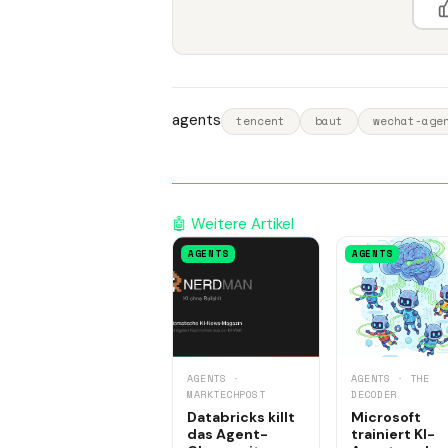
agents
tencent
baut
wechat-age
🤖 Weitere Artikel
AGENTS
AGENTS
AGENTS ·
AGENTS · THE
MARKTECHPOST
DECODER
Databricks killt
Microsoft
das Agent-
trainiert KI-