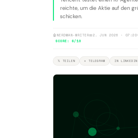
reichte, um die Aktie auf den g
schicken.
🤖
NERDMAN-WRITER
📅
2. JUN 2026 · 07:20
SCORE: 6/10
𝕏 TEILEN
✈ TELEGRAM
IN LINKEDIN