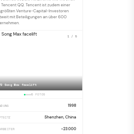
 Tencent QQ. Tencent ist zudem einer
 größten Venture-Capital-Investoren
tweit mit Beteiligungen an über 600
ernehmen.
1
/ 5
YD Song Max facelift
📷
Martin Lau
5 FOTOS
1998
NDUNG
Shenzhen, China
PTSITZ
~23.000
ARBEITER