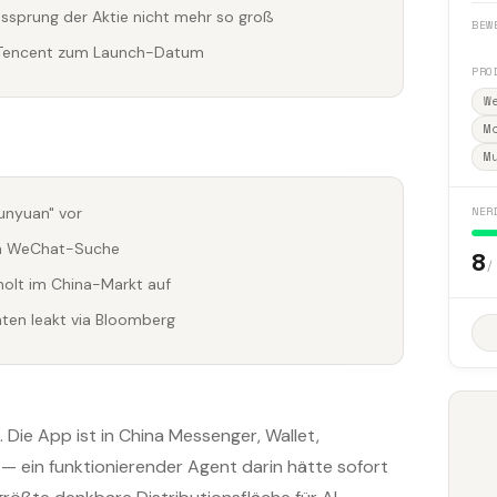
essprung der Aktie nicht mehr so groß
BEW
on Tencent zum Launch-Datum
PRO
W
M
M
NER
unyuan" vor
 in WeChat-Suche
8
/
olt im China-Markt auf
ten leakt via Bloomberg
. Die App ist in China Messenger, Wallet,
— ein funktionierender Agent darin hätte sofort