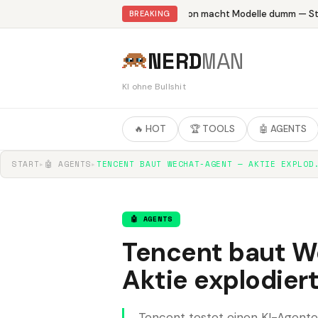
Abliteration macht Modelle dumm — Stu
BREAKING
NERD
MAN
KI ohne Bullshit
🔥 HOT
🏆 TOOLS
🤖 AGENTS
START
▸
🤖 AGENTS
▸
TENCENT BAUT WECHAT-AGENT — AKTIE EXPLOD
🤖 AGENTS
Tencent baut 
Aktie explodier
Tencent testet einen KI-Agente