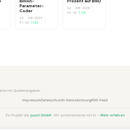
e
Billion-
Prozent auf BIRD
Parameter-
12. JUN 2026 ·
Coder
22:19
7/10
13. JUN 2026 ·
07:19
7/10
nhalte mit Quellenangaben
Impressum
Datenschutz
KI-Kennzeichnung
RSS-Feed
Ein Projekt der
juunit GmbH
· Wir automatisieren mit KI —
Mehr erfahren