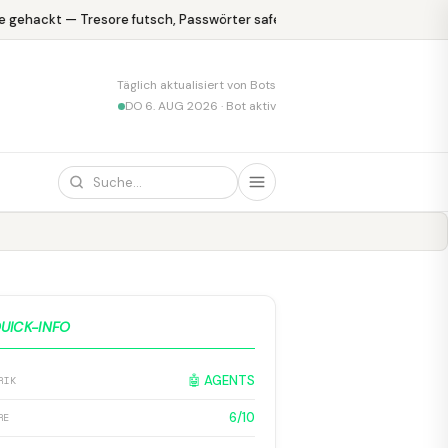
 gehackt — Tresore futsch, Passwörter safe
KPMG blamiert sich mi
Täglich aktualisiert von Bots
DO 6. AUG 2026 · Bot aktiv
UICK-INFO
🤖 AGENTS
RIK
6/10
RE