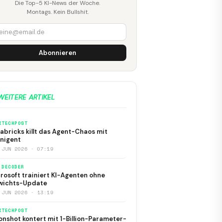
Die Top-5 KI-News der Woche.
Montags. Kein Bullshit.
Abonnieren
WEITERE ARTIKEL
KTECHPOST
abricks killt das Agent-Chaos mit
nigent
 JUN 2026 · 07:19
 DECODER
rosoft trainiert KI-Agenten ohne
wichts-Update
 JUN 2026 · 13:19
KTECHPOST
nshot kontert mit 1-Billion-Parameter-