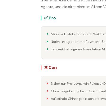
über eine Milliarde Nutzer. Das ist di
Agents, und sie sitzt nicht im Silicon Va
✅ Pro
Massive Distribution durch WeCh
Native Integration mit Payment, S
Tencent hat eigenes Foundation M
❌ Con
Bisher nur Prototyp, kein Release-
China-Regulierung kann Agent-Fea
Außerhalb Chinas praktisch irreleva