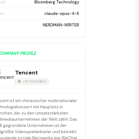
Bloomberg Technology
LLE
claude-opus-4-6
ELL
NERDMAN-WRITER
COMPANY PROFILE
Tencent
🏢 UNTERNEHMEN
cent ist ein chinesischer multinationaler
hnologiekonzern mit Hauptsitz in
nzhen, der zu den umsatzstärksten
timediaunternehmen der Welt zählt. Das
8 gegründete Unternehmen ist der
tgrößte Videospielanbieter und betreibt
eutende soziale Netzwerke wie WeChat