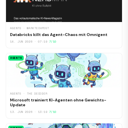
AGENTS · MARKTECHPOST
Databricks killt das Agent-Chaos mit Omnigent
14. JUN 2026 · 07:19
7/10
AGENTS
AGENTS · THE DECODER
Microsoft trainiert KI-Agenten ohne Gewichts-
Update
13. JUN 2026 · 13:19
7/10