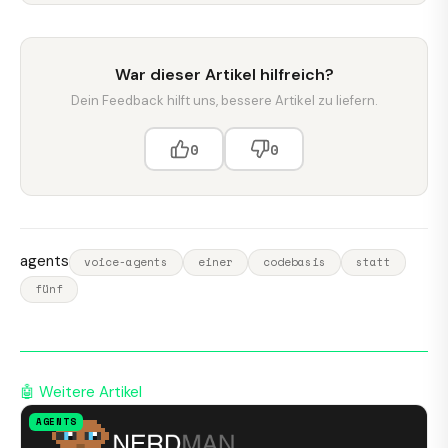
War dieser Artikel hilfreich?
Dein Feedback hilft uns, bessere Artikel zu liefern.
0
0
agents
voice-agents
einer
codebasis
statt
fünf
🤖 Weitere Artikel
AGENTS