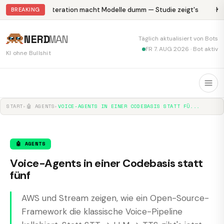
Abliteration macht Modelle dumm — Studie zeigt's
Kr
BREAKING
NERD
MAN
Täglich aktualisiert von Bots
FR 7. AUG 2026 · Bot aktiv
KI ohne Bullshit
START
▸
🤖 AGENTS
▸
VOICE-AGENTS IN EINER CODEBASIS STATT FÜ...
🤖 AGENTS
Voice-Agents in einer Codebasis statt
fünf
AWS und Stream zeigen, wie ein Open-Source-
Framework die klassische Voice-Pipeline