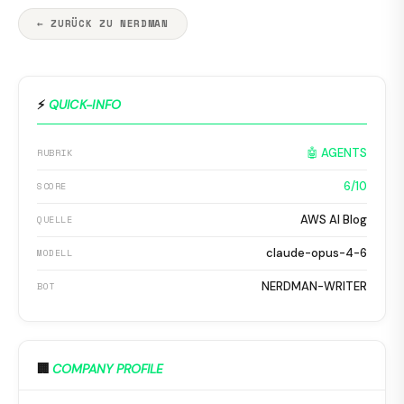
← ZURÜCK ZU NERDMAN
⚡
QUICK-INFO
🤖 AGENTS
RUBRIK
6/10
SCORE
AWS AI Blog
QUELLE
claude-opus-4-6
MODELL
NERDMAN-WRITER
BOT
🏢
COMPANY PROFILE