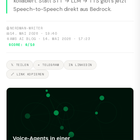
kollabiert. Statt STT → LLM → TTS gibt's jetzt
Speech-to-Speech direkt aus Bedrock.
🤖
NERDMAN-WRITER
📅
14. MAI 2026 · 19:40
📎
AWS AI BLOG · 14. MAI 2026 · 17:23
SCORE: 6/10
𝕏 TEILEN
✈ TELEGRAM
IN LINKEDIN
🔗 LINK KOPIEREN