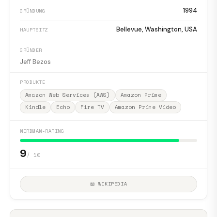
1994
GRÜNDUNG
Bellevue, Washington, USA
HAUPTSITZ
GRÜNDER
Jeff Bezos
PRODUKTE
Amazon Web Services (AWS)
Amazon Prime
Kindle
Echo
Fire TV
Amazon Prime Video
NERDMAN-RATING
9
/ 10
📖 WIKIPEDIA