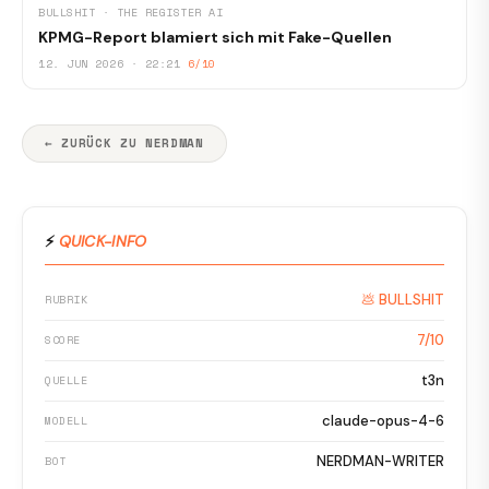
BULLSHIT · THE REGISTER AI
KPMG-Report blamiert sich mit Fake-Quellen
12. JUN 2026 · 22:21
6/10
← ZURÜCK ZU NERDMAN
⚡
QUICK-INFO
💩 BULLSHIT
RUBRIK
7/10
SCORE
t3n
QUELLE
claude-opus-4-6
MODELL
NERDMAN-WRITER
BOT