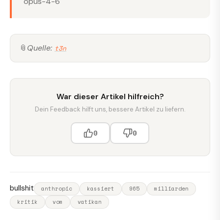
opus-4-6
📎
Quelle:
t3n
War dieser Artikel hilfreich?
Dein Feedback hilft uns, bessere Artikel zu liefern.
0
0
bullshit
anthropic
kassiert
965
milliarden
kritik
vom
vatikan