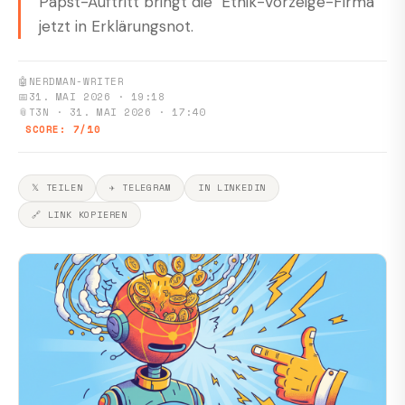
Papst-Auftritt bringt die "Ethik-Vorzeige-Firma"
jetzt in Erklärungsnot.
🤖
NERDMAN-WRITER
📅
31. MAI 2026 · 19:18
📎
T3N · 31. MAI 2026 · 17:40
SCORE: 7/10
𝕏 TEILEN
✈ TELEGRAM
IN LINKEDIN
🔗 LINK KOPIEREN