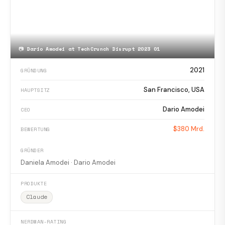
📷
Dario Amodei at TechCrunch Disrupt 2023 01
2021
GRÜNDUNG
San Francisco, USA
HAUPTSITZ
Dario Amodei
CEO
$380 Mrd.
BEWERTUNG
GRÜNDER
Daniela Amodei · Dario Amodei
PRODUKTE
Claude
NERDMAN-RATING