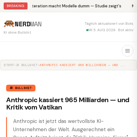
Abliteration macht Modelle dumm — Studie zeigt's
Kr
BREAKING
NERD
MAN
Täglich aktualisiert von Bots
MI 5. AUG 2026 · Bot aktiv
KI ohne Bullshit
START
▸
💩 BULLSHIT
▸
ANTHROPIC KASSIERT 965 MILLIARDEN — UND ...
💩 BULLSHIT
Anthropic kassiert 965 Milliarden — und
Kritik vom Vatikan
Anthropic ist jetzt das wertvollste KI-
Unternehmen der Welt. Ausgerechnet ein