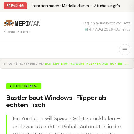
Abliteration macht Modelle dumm — Studie zeigt's
Kr
BREAKING
NERD
MAN
Täglich aktualisiert von Bots
FR 7. AUG 2026 · Bot aktiv
KI ohne Bullshit
START
▸
🧪 EXPERIMENTAL
▸
BASTLER BAUT WINDOWS-FLIPPER ALS ECHTEN ...
🧪 EXPERIMENTAL
Bastler baut Windows-Flipper als
echten Tisch
Ein YouTuber will Space Cadet zurückholen —
und zwar als echten Pinball-Automaten in der