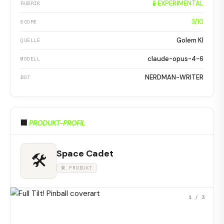
🧪 EXPERIMENTAL
RUBRIK
3/10
SCORE
Golem KI
QUELLE
claude-opus-4-6
MODELL
NERDMAN-WRITER
BOT
🏢
PRODUKT-PROFIL
Space Cadet
🛠
🛠 PRODUKT
1
/ 3