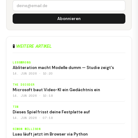
Abonnieren
🧪
WEITERE ARTIKEL
LESSWRONG
Abliteration macht Modelle dumm — Studie zeigt's
14. JUN 2026 · 10:20
THE DECODER
Microsoft baut Video-KI ein Gedächtnis ein
14. JUN 2026 · 10:18
T3N
Dieses Spiel frisst deine Festplatte auf
14. JUN 2026 · 07:18
SIMON WILLISON
Luau läuft jetzt im Browser via Python