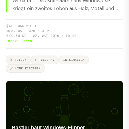
Werkstatt. Das Kult-Game aus Windows XP
kriegt ein zweites Leben aus Holz, Metall und ...
🤖
NERDMAN-WRITER
📅
28. MAI 2026 · 01:19
📎
GOLEM KI · 27. MAI 2026 · 10:15
SCORE: 3/10
𝕏 TEILEN
✈ TELEGRAM
IN LINKEDIN
🔗 LINK KOPIEREN