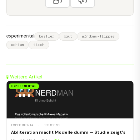
0
0
experimental
bastler
baut
windows-flipper
echten
tisch
🧪 Weitere Artikel
EXPERIMENTAL
EXPERIMENTAL · LESSWRONG
Abliteration macht Modelle dumm — Studie zeigt's
14. JUN 2026 · 10:20
2/10