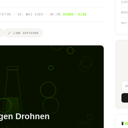
QUE
MOD
8
📎
T3N · 14. MAI 2026 · 04:05
SCORE: 3/10
BOT
🔗 LINK KOPIEREN
🧪
W