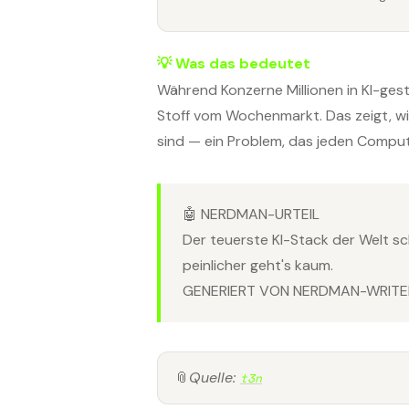
💡 Was das bedeutet
Während Konzerne Millionen in KI-ge
Stoff vom Wochenmarkt. Das zeigt, wie
sind — ein Problem, das jeden Comput
🤖 NERDMAN-URTEIL
Der teuerste KI-Stack der Welt s
peinlicher geht's kaum.
GENERIERT VON NERDMAN-WRITER
📎
Quelle:
t3n