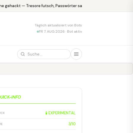
e gehackt — Tresore futsch, Passwörter safe
KPMG blamiert sich m
Täglich aktualisiert von Bots
FR 7. AUG 2026 · Bot aktiv
UICK-INFO
🧪 EXPERIMENTAL
RIK
3/10
RE