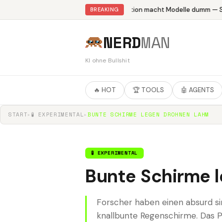
Abliteration macht Modelle dumm — St
BREAKING
NERD
MAN
KI ohne Bullshit
🔥 HOT
🏆 TOOLS
🤖 AGENTS
START
▸
🧪 EXPERIMENTAL
▸
BUNTE SCHIRME LEGEN DROHNEN LAHM
🧪 EXPERIMENTAL
Bunte Schirme 
Forscher haben einen absurd s
knallbunte Regenschirme. Das Pr