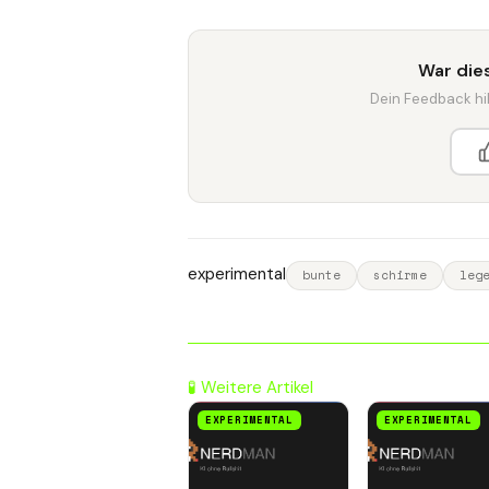
War dies
Dein Feedback hilf
experimental
bunte
schirme
leg
🧪 Weitere Artikel
EXPERIMENTAL
EXPERIMENTAL