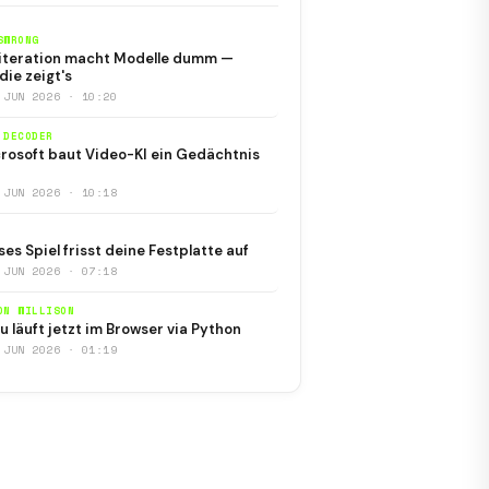
SWRONG
iteration macht Modelle dumm —
die zeigt's
 JUN 2026 · 10:20
 DECODER
rosoft baut Video-KI ein Gedächtnis
 JUN 2026 · 10:18
ses Spiel frisst deine Festplatte auf
 JUN 2026 · 07:18
ON WILLISON
u läuft jetzt im Browser via Python
 JUN 2026 · 01:19