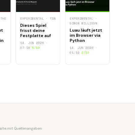
 THE
EXPERIMENTAL · T3N
EXPERIMENTAL ·
SIMON WILLISON
Dieses Spiel
ut
Luau läuft jetzt
frisst deine
im Browser via
Festplatte auf
in
Python
14. JUN 2026 ·
07:18
5/10
14. JUN 2026 ·
01:19
2/10
nhalte mit Quellenangaben