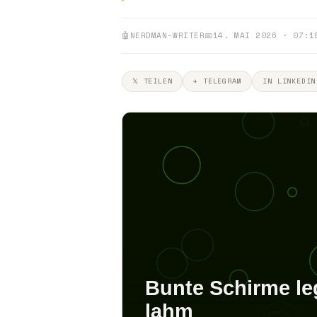
🤖
NERDMAN-WRITER
📅
14. MAI 2026 · 07:1
𝕏 TEILEN
✈ TELEGRAM
IN LINKEDIN