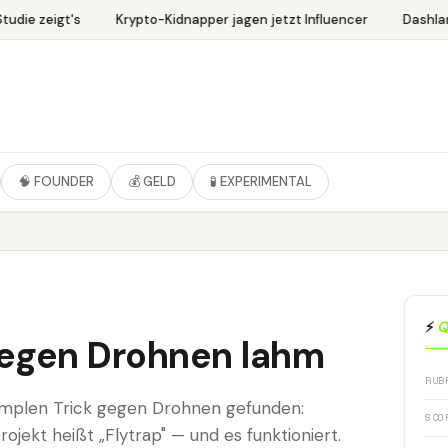
udie zeigt's
Krypto-Kidnapper jagen jetzt Influencer
Dashlan
🧠 FOUNDER
💰 GELD
🧪 EXPERIMENTAL
⚡
Q
legen Drohnen lahm
RUB
implen Trick gegen Drohnen gefunden:
SCO
ojekt heißt „Flytrap" — und es funktioniert.