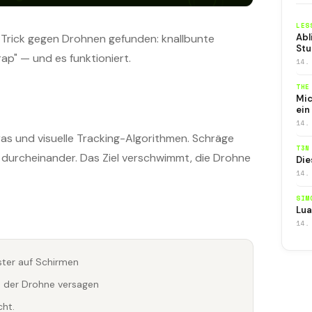
LES
 Trick gegen Drohnen gefunden: knallbunte
Abl
Stu
ap" — und es funktioniert.
14.
THE
Mic
ein
14.
ras und visuelle Tracking-Algorithmen. Schräge
T3N
 durcheinander. Das Ziel verschwimmt, die Drohne
Die
14.
SIM
Lua
14.
ster auf Schirmen
e der Drohne versagen
cht.