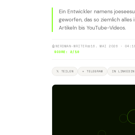
Ein Entwickler namens joeseesu
geworfen, das so ziemlich alle
Artikeln bis YouTube-Videos.
🤖
NERDMAN-WRITER
📅
16. MAI 2026 · 04:1
SCORE: 2/10
𝕏 TEILEN
✈ TELEGRAM
IN LINKEDIN