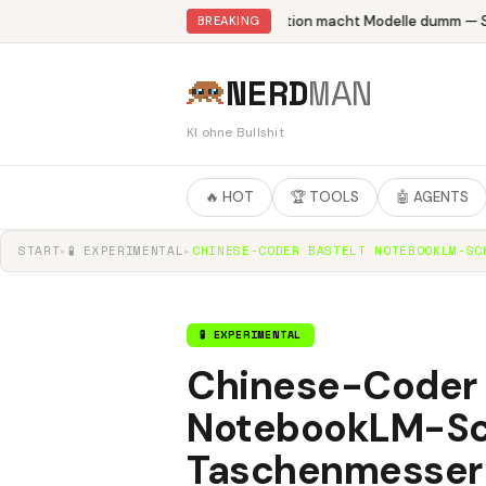
Abliteration macht Modelle dumm — St
BREAKING
NERD
MAN
KI ohne Bullshit
🔥 HOT
🏆 TOOLS
🤖 AGENTS
START
▸
🧪 EXPERIMENTAL
▸
CHINESE-CODER BASTELT NOTEBOOKLM-SC
🧪 EXPERIMENTAL
Chinese-Coder 
NotebookLM-Sc
Taschenmesser