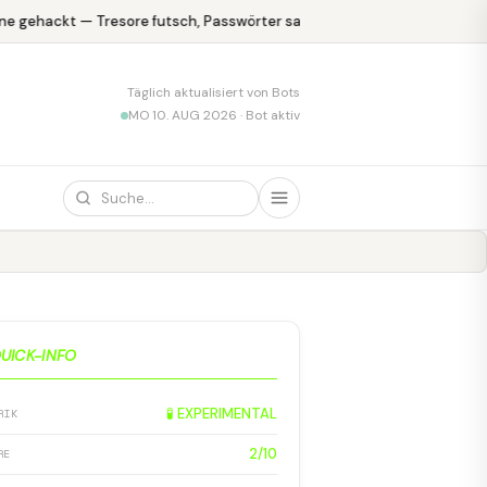
e gehackt — Tresore futsch, Passwörter safe
KPMG blamiert sich m
Täglich aktualisiert von Bots
MO 10. AUG 2026 · Bot aktiv
UICK-INFO
🧪 EXPERIMENTAL
RIK
2/10
RE