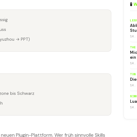
🧪
W
ssig
LES
Abl
uss
Stu
14.
aoyuzhou → PPT)
THE
Mic
ein
14.
T3N
Die
14.
uzone bis Schwarz
SIM
Lua
ch
14.
euen Plugin-Plattform. Wer früh sinnvolle Skills