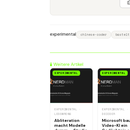
experimental
chinese-coder
bastelt
🧪 Weitere Artikel
EXPERIMENTAL
EXPERIMENTAL
EXPERIMENTAL ·
EXPERIMENTAL ·
LESSWRONG
DECODER
Abliteration
Microsoft ba
macht Modelle
Video-KI ein