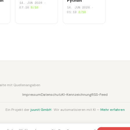
in
Python
14. JUN 2026 ·
07:18
5/10
14. JUN 2026 ·
01:19
2/10
nhalte mit Quellenangaben
Impressum
Datenschutz
KI-Kennzeichnung
RSS-Feed
Ein Projekt der
juunit GmbH
· Wir automatisieren mit KI —
Mehr erfahren