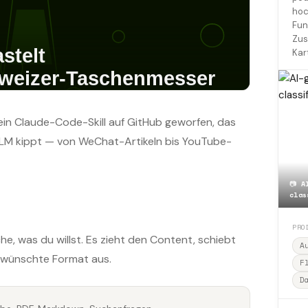
hoc
Fun
Zus
Kar
ein Claude-Code-Skill auf GitHub geworfen, das
kLM kippt — von WeChat-Artikeln bis YouTube-
📷
A
clas
PRO
che, was du willst. Es zieht den Content, schiebt
A
ewünschte Format aus.
F
D