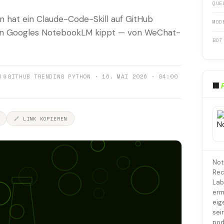
QUE
n hat ein Claude-Code-Skill auf GitHub
MOD
s in Googles NotebookLM kippt — von WeChat-
BOT
8
📎
GITHUB TRENDING PYTHON · 16. MAI 2026 · 04:00
🏢
🔗 LINK KOPIEREN
Not
Rec
Lab
erm
eig
sei
pod