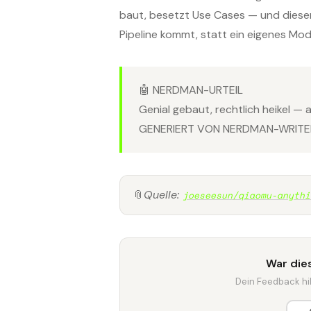
baut, besetzt Use Cases — und dieser 
Pipeline kommt, statt ein eigenes Mode
🤖 NERDMAN-URTEIL
Genial gebaut, rechtlich heikel — 
GENERIERT VON NERDMAN-WRITER
📎
Quelle:
joeseesun/qiaomu-anythi
War dies
Dein Feedback hilf