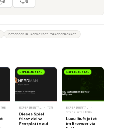
0
0
notebooklm-schweizer-taschenmesser
EXPERIMENTAL
EXPERIMENTAL
 THE
EXPERIMENTAL · T3N
EXPERIMENTAL ·
SIMON WILLISON
Dieses Spiel
ut
Luau läuft jetzt
frisst deine
im Browser via
Festplatte auf