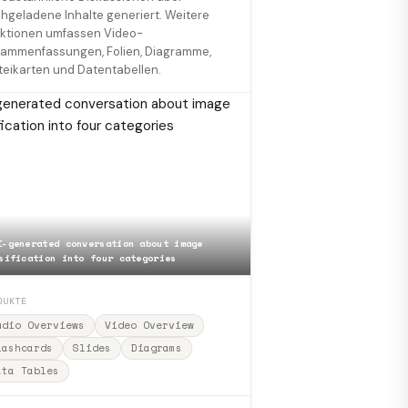
hgeladene Inhalte generiert. Weitere
ktionen umfassen Video-
ammenfassungen, Folien, Diagramme,
teikarten und Datentabellen.
I-generated conversation about image
sification into four categories
DUKTE
udio Overviews
Video Overview
lashcards
Slides
Diagrams
ata Tables