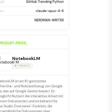
GitHub Trending Python
LLE
claude-opus-4-6
ELL
NERDMAN-WRITER
PRODUKT-PROFIL
NotebookLM
🛠 PRODUKT
ebookLM ist ein KI-gestütztes
herche- und Notizwerkzeug von Google
s, das auf Google Gemini basiert. Es
öglicht Nutzern die interaktive Arbeit mit
enen Dokumenten und ist bekannt für
ne 'Audio Overviews'-Funktion, die
castähnliche Diskussionen über