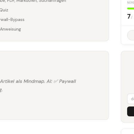
ube, PDF, Markdown, Suchanfragen
NER
Quiz
7
/
ywall-Bypass
-Anweisung
Artikel als Mindmap. AI: ✅ Paywall
g.