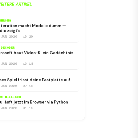
EITERE ARTIKEL
SWRONG
iteration macht Modelle dumm —
die zeigt's
 JUN 2026 · 10:20
 DECODER
rosoft baut Video-KI ein Gedächtnis
 JUN 2026 · 10:18
ses Spiel frisst deine Festplatte auf
 JUN 2026 · 07:18
ON WILLISON
u läuft jetzt im Browser via Python
 JUN 2026 · 01:19