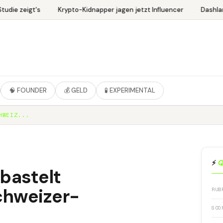
udie zeigt's
Krypto-Kidnapper jagen jetzt Influencer
Dashlan
🧠 FOUNDER
💰 GELD
🧪 EXPERIMENTAL
HWEIZ...
⚡
Q
bastelt
hweizer-
RUB
SCO