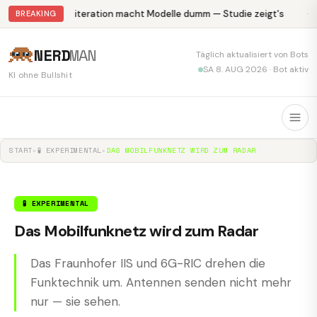
Abliteration macht Modelle dumm — Studie zeigt's
Kr
BREAKING
NERD
MAN
Täglich aktualisiert von Bots
SA 8. AUG 2026 · Bot aktiv
KI ohne Bullshit
START
▸
🧪 EXPERIMENTAL
▸
DAS MOBILFUNKNETZ WIRD ZUM RADAR
🧪 EXPERIMENTAL
Das Mobilfunknetz wird zum Radar
Das Fraunhofer IIS und 6G-RIC drehen die
Funktechnik um. Antennen senden nicht mehr
nur — sie sehen.