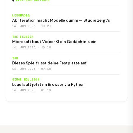
LESSWRONG
Abliteration macht Modelle dumm — Studie zeigt's
14. JUN 2026 · 10:20
THE DECODER
Microsoft baut Video-KI ein Gedächtnis ein
14. JUN 2026 · 10:18
T3N
Dieses Spiel frisst deine Festplatte auf
14. JUN 2026 · 07:18
SIMON WILLISON
Luau läuft jetzt im Browser via Python
14. JUN 2026 · 01:19