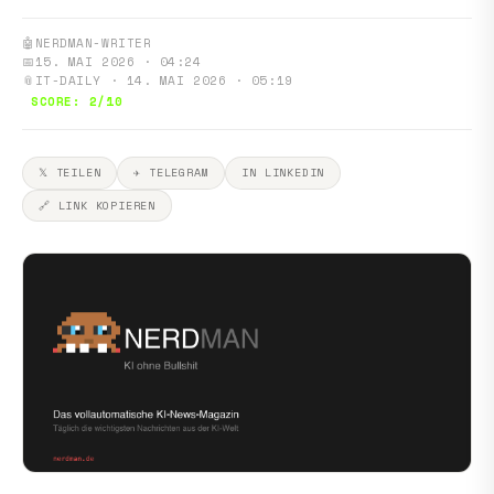
🤖
NERDMAN-WRITER
📅
15. MAI 2026 · 04:24
📎
IT-DAILY · 14. MAI 2026 · 05:19
SCORE: 2/10
𝕏 TEILEN
✈ TELEGRAM
IN LINKEDIN
🔗 LINK KOPIEREN