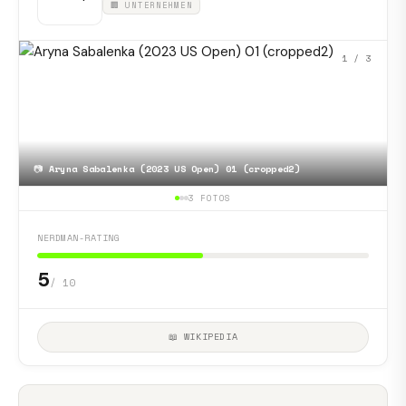
🏢 UNTERNEHMEN
1
/ 3
📷
Aryna Sabalenka (2023 US Open) 01 (cropped2)
3 FOTOS
NERDMAN-RATING
5
/ 10
📖 WIKIPEDIA