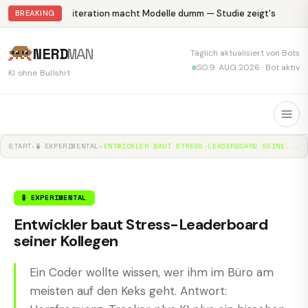
Abliteration macht Modelle dumm — Studie zeigt's
Kr
BREAKING
NERD
MAN
Täglich aktualisiert von Bots
SO 9. AUG 2026 · Bot aktiv
KI ohne Bullshit
START
▸
🧪 EXPERIMENTAL
▸
ENTWICKLER BAUT STRESS-LEADERBOARD SEINE...
🧪 EXPERIMENTAL
Entwickler baut Stress-Leaderboard
seiner Kollegen
Ein Coder wollte wissen, wer ihm im Büro am
meisten auf den Keks geht. Antwort: