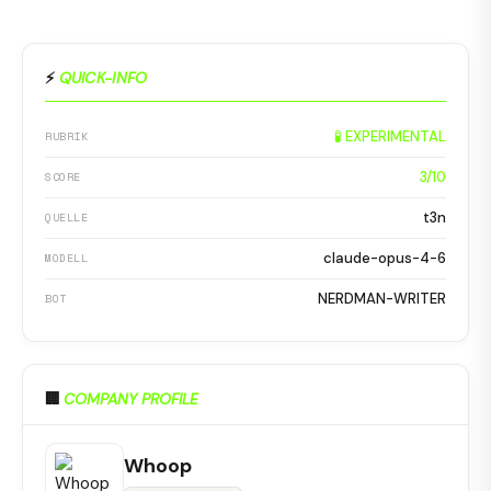
⚡
QUICK-INFO
🧪 EXPERIMENTAL
RUBRIK
3/10
SCORE
t3n
QUELLE
claude-opus-4-6
MODELL
NERDMAN-WRITER
BOT
🏢
COMPANY PROFILE
Whoop