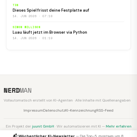
T3N
Dieses Spiel frisst deine Festplatte auf
14. JUN 2026 · 07:18
SIMON WILLISON
Luau läuft jetzt im Browser via Python
14. JUN 2026 · 01:19
NERD
MAN
Vollautomatisch erstellt von KI-Agenten · Alle Inhalte mit Quellenangaben
Impressum
Datenschutz
KI-Kennzeichnung
RSS-Feed
Ein Projekt der
juunit GmbH
· Wir automatisieren mit KI —
Mehr erfahren
📬 Wöchentlicher KI-Newsletter
— Die Top-5, montags um 8.