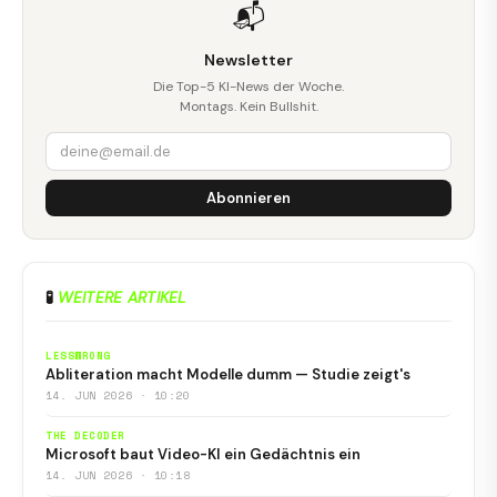
📬
Newsletter
Die Top-5 KI-News der Woche.
Montags. Kein Bullshit.
Abonnieren
🧪
WEITERE ARTIKEL
LESSWRONG
Abliteration macht Modelle dumm — Studie zeigt's
14. JUN 2026 · 10:20
THE DECODER
Microsoft baut Video-KI ein Gedächtnis ein
14. JUN 2026 · 10:18