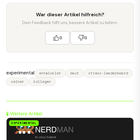
War dieser Artikel hilfreich?
Dein Feedback hilft uns, bessere Artikel zu liefern.
0
0
experimental
entwickler
baut
stress-leaderboard
seiner
kollegen
🧪 Weitere Artikel
EXPERIMENTAL