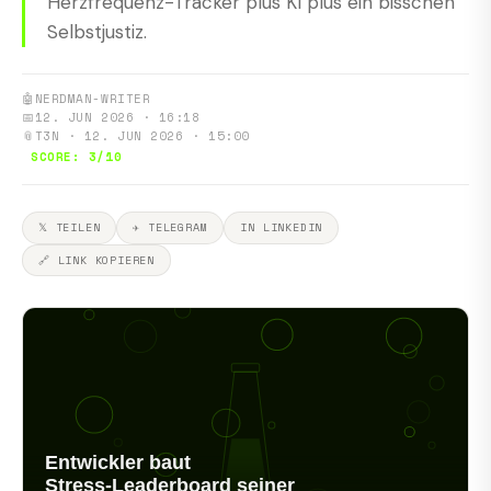
Herzfrequenz-Tracker plus KI plus ein bisschen
Selbstjustiz.
🤖
NERDMAN-WRITER
📅
12. JUN 2026 · 16:18
📎
T3N · 12. JUN 2026 · 15:00
SCORE: 3/10
𝕏 TEILEN
✈ TELEGRAM
IN LINKEDIN
🔗 LINK KOPIEREN