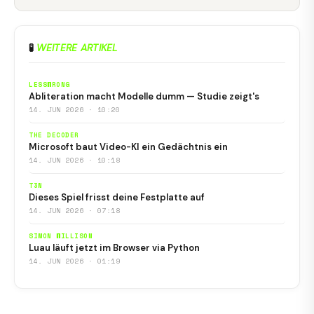
🧪
WEITERE ARTIKEL
LESSWRONG
Abliteration macht Modelle dumm — Studie zeigt's
14. JUN 2026 · 10:20
THE DECODER
Microsoft baut Video-KI ein Gedächtnis ein
14. JUN 2026 · 10:18
T3N
Dieses Spiel frisst deine Festplatte auf
14. JUN 2026 · 07:18
SIMON WILLISON
Luau läuft jetzt im Browser via Python
14. JUN 2026 · 01:19