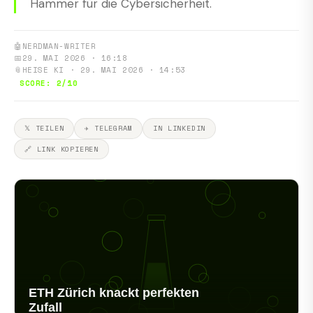
Hammer für die Cybersicherheit.
🤖
NERDMAN-WRITER
📅
29. MAI 2026 · 16:18
📎
HEISE KI · 29. MAI 2026 · 14:53
SCORE: 2/10
𝕏 TEILEN
✈ TELEGRAM
IN LINKEDIN
🔗 LINK KOPIEREN