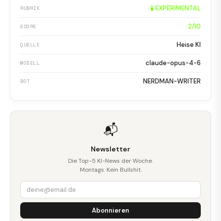
🧪 EXPERIMENTAL
RUBRIK
2/10
SCORE
Heise KI
QUELLE
claude-opus-4-6
MODELL
NERDMAN-WRITER
BOT
📬
Newsletter
Die Top-5 KI-News der Woche.
Montags. Kein Bullshit.
Abonnieren