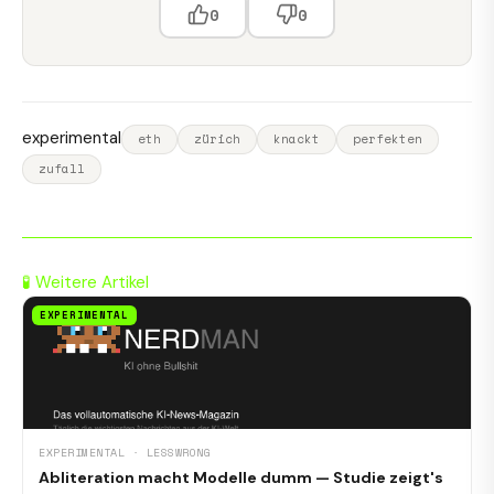
0
0
experimental
eth
zürich
knackt
perfekten
zufall
🧪 Weitere Artikel
EXPERIMENTAL
EXPERIMENTAL · LESSWRONG
Abliteration macht Modelle dumm — Studie zeigt's