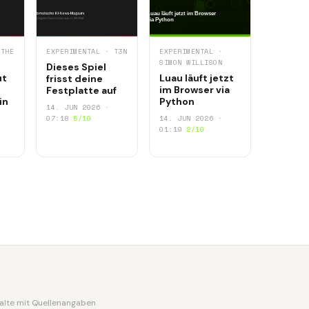
 THE
EXPERIMENTAL · T3N
EXPERIMENTAL ·
SIMON WILLISON
Dieses Spiel
ut
Luau läuft jetzt
frisst deine
im Browser via
Festplatte auf
in
Python
14. JUN 2026 ·
07:18
5/10
14. JUN 2026 ·
01:19
2/10
nhalte mit Quellenangaben