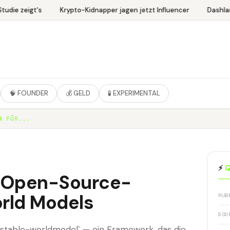
udie zeigt's
Krypto-Kidnapper jagen jetzt Influencer
Dashlan
🧠 FOUNDER
💰 GELD
🧪 EXPERIMENTAL
M FÜR...
⚡
Q
 Open-Source-
orld Models
RUB
SCO
t `stable-worldmodel` — ein Framework, das die