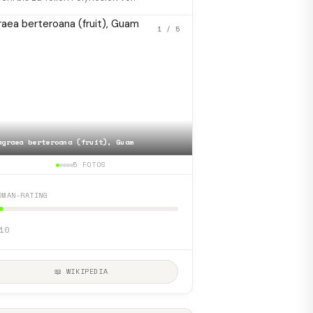
1
/ 5
agraea berteroana (fruit), Guam
📷
Gentiana-clusii-Clusiu
5 FOTOS
DMAN-RATING
10
📖 WIKIPEDIA