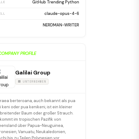
GitHub Trending Python
LLE
claude-opus-4-6
ELL
NERDMAN-WRITER
COMPANY PROFILE
Galilai Group
🏢 UNTERNEHMEN
raea berteroana, auch bekannt als pua
i keni oder pua kenikeni, ist ein kleiner
breitender Baum oder großer Strauch.
 kommt im tropischen Pazifik von
ensland über Papua-Neuguinea,
ronesien, Vanuatu, Neukaledonien,
schi bis zu Teilen Polynesien vor.