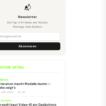
📬
Newsletter
Die Top-5 KI-News der Woche.
Montags. Kein Bullshit.
Abonnieren
EITERE ARTIKEL
SWRONG
iteration macht Modelle dumm —
die zeigt's
 JUN 2026 · 10:20
 DECODER
rosoft baut Video-KI ein Gedächtnis