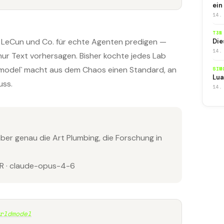
ein
14.
T3N
n LeCun und Co. für echte Agenten predigen —
Die
14.
 nur Text vorhersagen. Bisher kochte jedes Lab
dmodel` macht aus dem Chaos einen Standard, an
SIM
Lua
uss.
14.
aber genau die Art Plumbing, die Forschung in
 · claude-opus-4-6
rldmodel