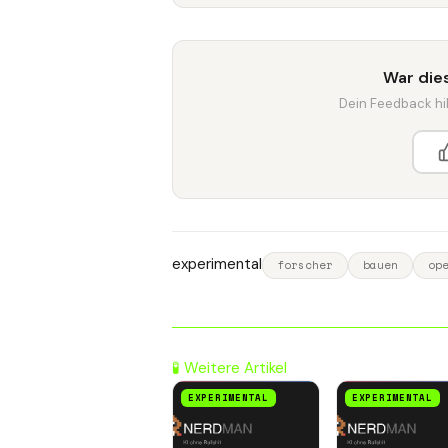
War dies
Dein Feedback hilf
experimental
forscher
bauen
op
🧪 Weitere Artikel
EXPERIMENTAL
EXPERIMENTAL