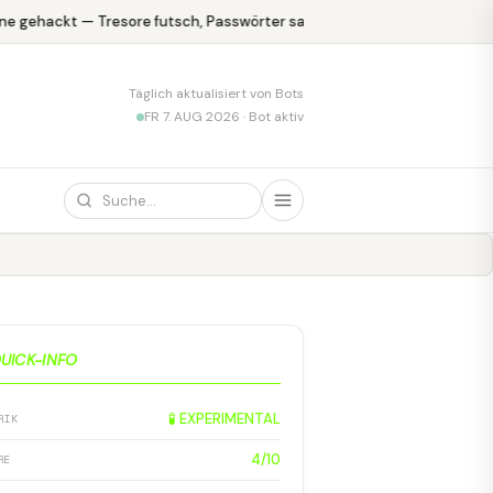
e gehackt — Tresore futsch, Passwörter safe
KPMG blamiert sich 
Täglich aktualisiert von Bots
FR 7. AUG 2026 · Bot aktiv
UICK-INFO
🧪 EXPERIMENTAL
RIK
4/10
RE