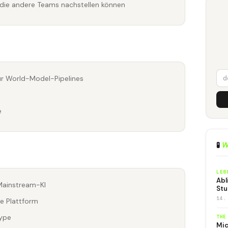
 die andere Teams nachstellen können
 für World-Model-Pipelines
e
🧪
W
LES
Abl
Mainstream-KI
Stu
14.
ie Plattform
Hype
THE
Mic