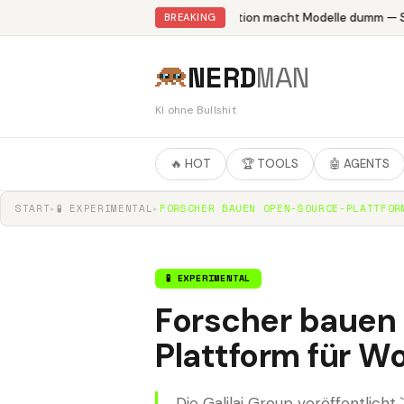
Abliteration macht Modelle dumm — St
BREAKING
NERD
MAN
KI ohne Bullshit
🔥 HOT
🏆 TOOLS
🤖 AGENTS
START
▸
🧪 EXPERIMENTAL
▸
FORSCHER BAUEN OPEN-SOURCE-PLATTFOR
🧪 EXPERIMENTAL
Forscher bauen
Plattform für W
Die Galilai Group veröffentlich