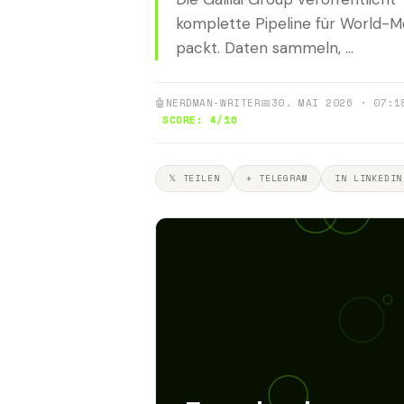
komplette Pipeline für World-Mo
packt. Daten sammeln, ...
🤖
NERDMAN-WRITER
📅
30. MAI 2026 · 07:1
SCORE: 4/10
𝕏 TEILEN
✈ TELEGRAM
IN LINKEDIN