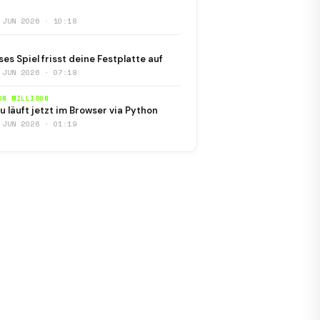
 JUN 2026 · 10:18
ses Spiel frisst deine Festplatte auf
 JUN 2026 · 07:18
ON WILLISON
u läuft jetzt im Browser via Python
 JUN 2026 · 01:19