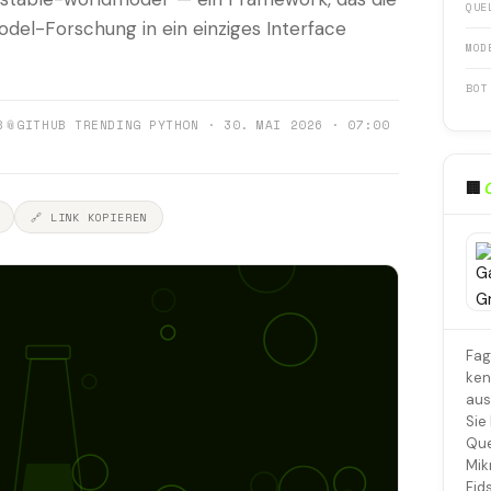
QUE
del-Forschung in ein einziges Interface
MOD
BOT
8
📎
GITHUB TRENDING PYTHON · 30. MAI 2026 · 07:00
🏢
🔗 LINK KOPIEREN
Fag
ken
aus
Sie
Que
Mik
Fid