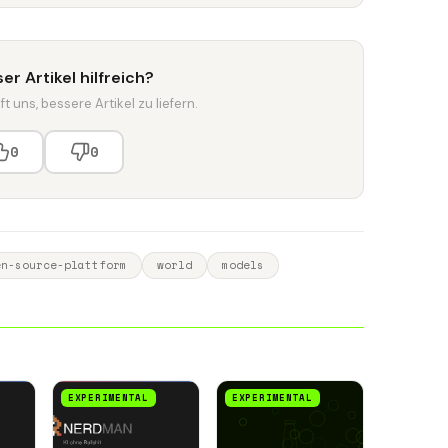
er Artikel hilfreich?
t uns, bessere Artikel zu liefern.
0
0
en-source-plattform
world
models
EXPERIMENTAL
EXPERIMENTAL