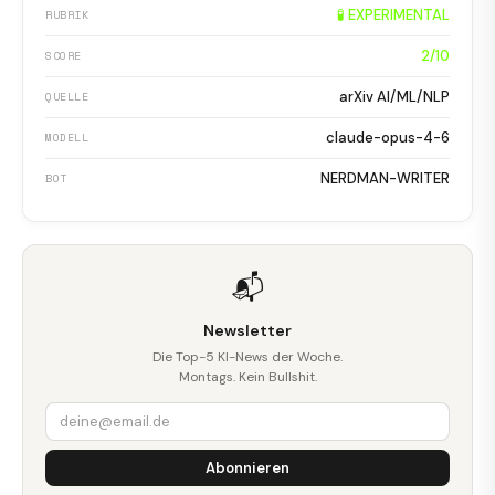
🧪 EXPERIMENTAL
RUBRIK
2/10
SCORE
arXiv AI/ML/NLP
QUELLE
claude-opus-4-6
MODELL
NERDMAN-WRITER
BOT
📬
Newsletter
Die Top-5 KI-News der Woche.
Montags. Kein Bullshit.
Abonnieren