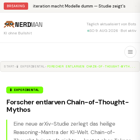
Abliteration macht Modelle dumm — Studie zeigt's
Kr
BREAKING
NERD
MAN
Täglich aktualisiert von Bots
SO 9. AUG 2026 · Bot aktiv
KI ohne Bullshit
START
▸
🧪 EXPERIMENTAL
▸
FORSCHER ENTLARVEN CHAIN-OF-THOUGHT-MYTH...
🧪 EXPERIMENTAL
Forscher entlarven Chain-of-Thought-
Mythos
Eine neue arXiv-Studie zerlegt das heilige
Reasoning-Mantra der KI-Welt. Chain-of-