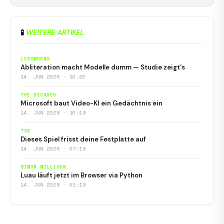
🧪
WEITERE ARTIKEL
LESSWRONG
Abliteration macht Modelle dumm — Studie zeigt's
14. JUN 2026 · 10:20
THE DECODER
Microsoft baut Video-KI ein Gedächtnis ein
14. JUN 2026 · 10:18
T3N
Dieses Spiel frisst deine Festplatte auf
14. JUN 2026 · 07:18
SIMON WILLISON
Luau läuft jetzt im Browser via Python
14. JUN 2026 · 01:19