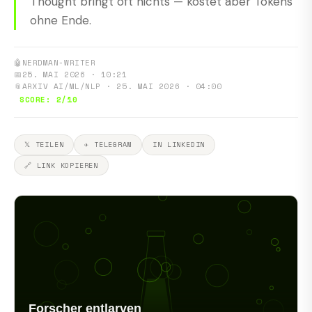
Thought bringt oft nichts — kostet aber Tokens
ohne Ende.
🤖
NERDMAN-WRITER
📅
25. MAI 2026 · 10:21
📎
ARXIV AI/ML/NLP · 25. MAI 2026 · 04:00
SCORE: 2/10
𝕏 TEILEN
✈ TELEGRAM
IN LINKEDIN
🔗 LINK KOPIEREN