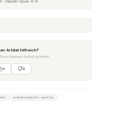
 · claude-opus-4-6
er Artikel hilfreich?
t uns, bessere Artikel zu liefern.
0
0
über
aufmerksamkeits-queries