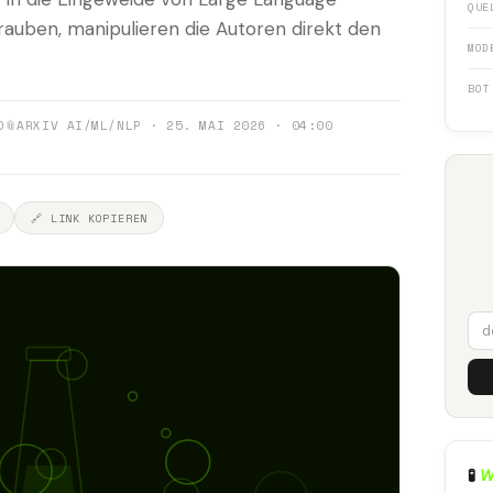
QUE
rauben, manipulieren die Autoren direkt den
MOD
BOT
0
📎
ARXIV AI/ML/NLP · 25. MAI 2026 · 04:00
🔗 LINK KOPIEREN
🧪
W