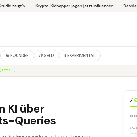
udie zeigt's
Krypto-Kidnapper jagen jetzt Influencer
Dashlan
🧠 FOUNDER
💰 GELD
🧪 EXPERIMENTAL
KEITS...
⚡
Q
n KI über
ts-Queries
RUB
SCO
ef in die Eingeweide von Large Language