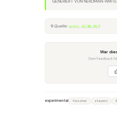
GENERIERT VON NERDMAN-WRITER
📎
Quelle:
arXiv AI/ML/NLP
War dies
Dein Feedback hilf
experimental
forscher
steuern