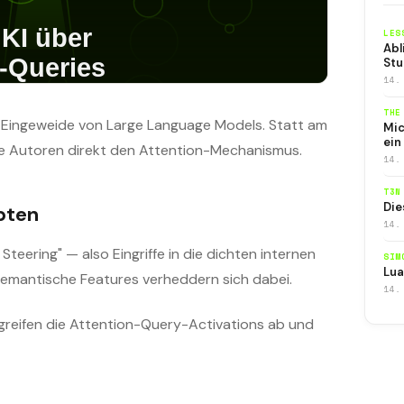
LES
Abl
Stu
14.
THE
die Eingeweide von Large Language Models. Statt am
Mic
ein
ie Autoren direkt den Attention-Mechanismus.
14.
T3N
Die
pten
14.
teering" — also Eingriffe in die dichten internen
SIM
Lua
Semantische Features verheddern sich dabei.
14.
greifen die Attention-Query-Activations ab und