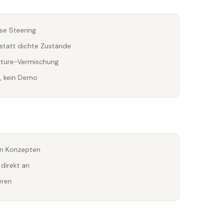
se Steering
s statt dichte Zustände
eature-Vermischung
e, kein Demo
on Konzepten
direkt an
eren