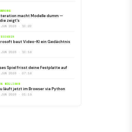
SWRONG
iteration macht Modelle dumm —
die zeigt's
 JUN 2026 · 10:20
 DECODER
rosoft baut Video-KI ein Gedächtnis
 JUN 2026 · 10:18
ses Spiel frisst deine Festplatte auf
 JUN 2026 · 07:18
ON WILLISON
u läuft jetzt im Browser via Python
 JUN 2026 · 01:19