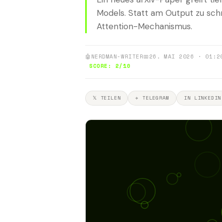
Models. Statt am Output zu sch
Attention-Mechanismus.
🤖
NERDMAN-WRITER
📅
26. MAI 2026 · 01:2
SCORE: 2/10
𝕏 TEILEN
✈ TELEGRAM
IN LINKEDIN