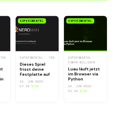
EXPERIMENTAL
EXPERIMENTAL
 THE
EXPERIMENTAL · T3N
EXPERIMENTAL ·
SIMON WILLISON
Dieses Spiel
ut
Luau läuft jetzt
frisst deine
im Browser via
Festplatte auf
in
Python
14. JUN 2026 ·
07:18
5/10
14. JUN 2026 ·
01:19
2/10