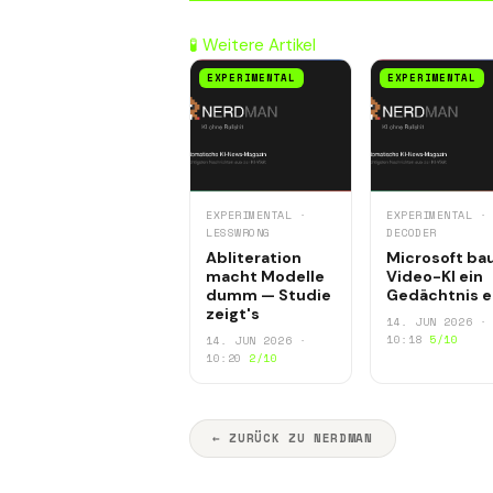
🧪 Weitere Artikel
EXPERIMENTAL
EXPERIMENTAL
EXPERIMENTAL ·
EXPERIMENTAL ·
LESSWRONG
DECODER
Abliteration
Microsoft ba
macht Modelle
Video-KI ein
dumm — Studie
Gedächtnis e
zeigt's
14. JUN 2026 ·
10:18
5/10
14. JUN 2026 ·
10:20
2/10
← ZURÜCK ZU NERDMAN