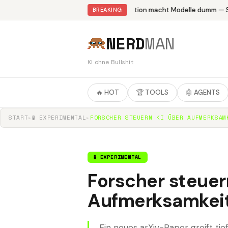
Abliteration macht Modelle dumm — St
BREAKING
NERD
MAN
KI ohne Bullshit
🔥 HOT
🏆 TOOLS
🤖 AGENTS
START
▸
🧪 EXPERIMENTAL
▸
FORSCHER STEUERN KI ÜBER AUFMERKSAM
🧪 EXPERIMENTAL
Forscher steuer
Aufmerksamkei
Ein neues arXiv-Paper greift ti