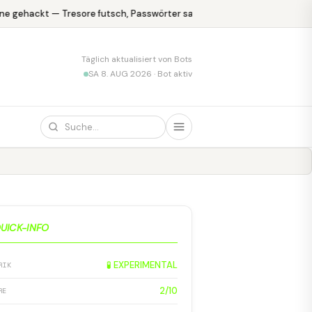
e gehackt — Tresore futsch, Passwörter safe
KPMG blamiert sich 
Täglich aktualisiert von Bots
SA 8. AUG 2026 · Bot aktiv
UICK-INFO
🧪 EXPERIMENTAL
RIK
2/10
RE