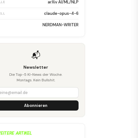
arXiv AI/ML/NLP
LLE
claude-opus-4-6
ELL
NERDMAN-WRITER
📬
Newsletter
Die Top-5 KI-News der Woche.
Montags. Kein Bullshit.
Abonnieren
EITERE ARTIKEL