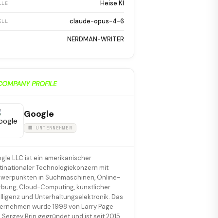
Heise KI
LLE
claude-opus-4-6
ELL
NERDMAN-WRITER
COMPANY PROFILE
Google
🏢 UNTERNEHMEN
gle LLC ist ein amerikanischer
tinationaler Technologiekonzern mit
werpunkten in Suchmaschinen, Online-
bung, Cloud-Computing, künstlicher
elligenz und Unterhaltungselektronik. Das
ernehmen wurde 1998 von Larry Page
 Sergey Brin gegründet und ist seit 2015