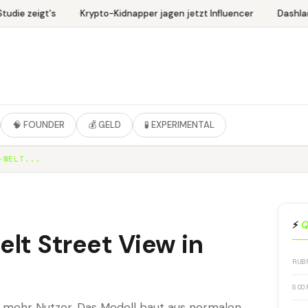
udie zeigt's
Krypto-Kidnapper jagen jetzt Influencer
Dashlan
🧠 FOUNDER
💰 GELD
🧪 EXPERIMENTAL
-WELT...
⚡
Q
lt Street View in
RUB
SCO
r mehr Nutzer. Das Modell baut aus normalen