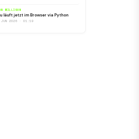
ON WILLISON
u läuft jetzt im Browser via Python
 JUN 2026 · 01:19