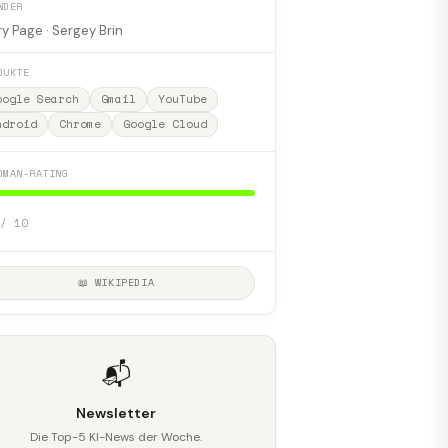
NDER
ry Page · Sergey Brin
DUKTE
oogle Search
Gmail
YouTube
ndroid
Chrome
Google Cloud
DMAN-RATING
/ 10
📖 WIKIPEDIA
📬
Newsletter
Die Top-5 KI-News der Woche.