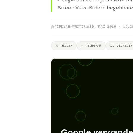
Street-View-Bildern begehbare 
🤖
NERDMAN-WRITER
📅
20. MAI 2026 · 10:1
𝕏 TEILEN
✈ TELEGRAM
IN LINKEDIN