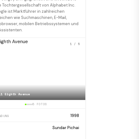
e Tochtergesellschaft von Alphabet Inc.
gle ist Marktführer in zahlreichen
eichen wie Suchmaschinen, E-Mail,
browser, mobilen Betriebssystemen und
Assistenten.
1
/ 5
11 Eighth Avenue
📷
Ad-tech London 2010
5 FOTOS
1998
NDUNG
Sundar Pichai