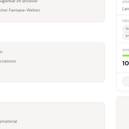
vigierbar im Browser
GRÜ
Lar
scher Fantasie-Welten
PRO
G
A
NER
um
Locations
10
smaterial