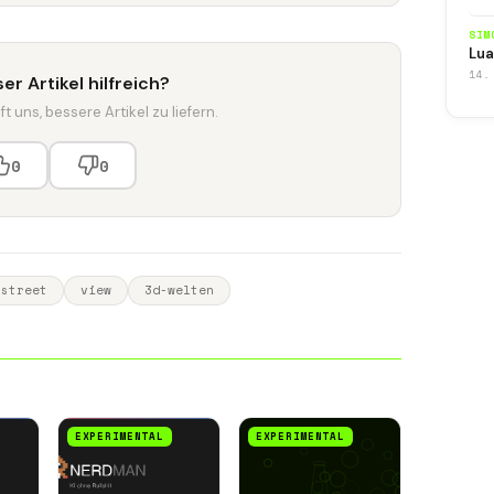
SIM
Lua
14.
er Artikel hilfreich?
t uns, bessere Artikel zu liefern.
0
0
street
view
3d-welten
EXPERIMENTAL
EXPERIMENTAL