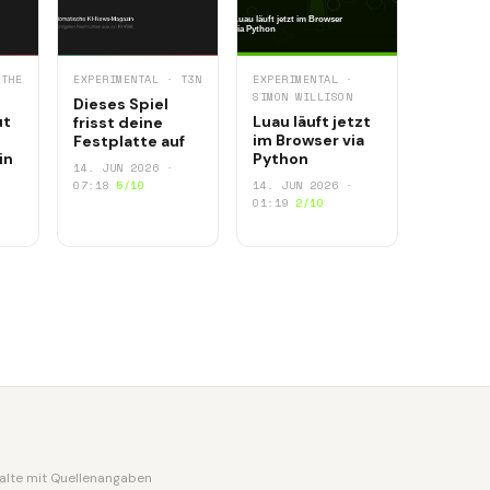
 THE
EXPERIMENTAL · T3N
EXPERIMENTAL ·
SIMON WILLISON
Dieses Spiel
ut
Luau läuft jetzt
frisst deine
im Browser via
Festplatte auf
in
Python
14. JUN 2026 ·
07:18
5/10
14. JUN 2026 ·
01:19
2/10
nhalte mit Quellenangaben