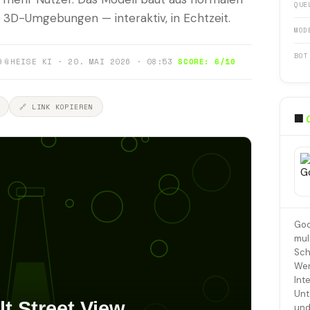
QUE
3D-Umgebungen — interaktiv, in Echtzeit.
MOD
BOT
9
📎
HEISE KI · 20. MAI 2026 · 08:53
SCORE: 6/10
🔗 LINK KOPIEREN
🏢
Goo
mul
Sch
Wer
Int
Unt
und