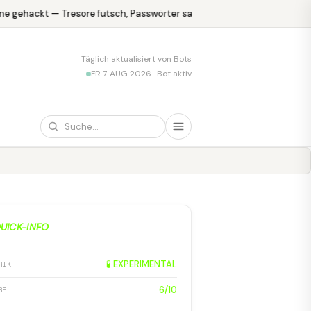
e gehackt — Tresore futsch, Passwörter safe
KPMG blamiert sich 
Täglich aktualisiert von Bots
FR 7. AUG 2026 · Bot aktiv
UICK-INFO
🧪 EXPERIMENTAL
RIK
6/10
RE