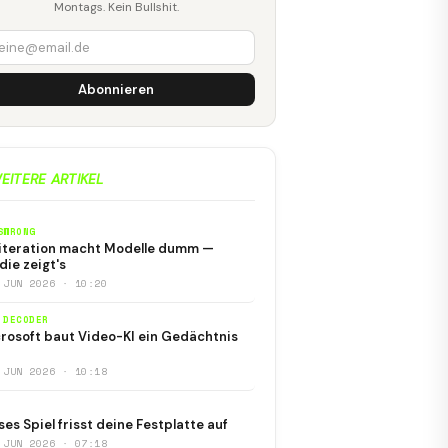
Montags. Kein Bullshit.
Abonnieren
EITERE ARTIKEL
SWRONG
iteration macht Modelle dumm —
die zeigt's
 JUN 2026 · 10:20
 DECODER
rosoft baut Video-KI ein Gedächtnis
 JUN 2026 · 10:18
ses Spiel frisst deine Festplatte auf
 JUN 2026 · 07:18