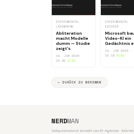
EXPERIMENTAL ·
EXPERIMENTAL ·
LESSWRONG
DECODER
Abliteration
Microsoft ba
macht Modelle
Video-KI ein
dumm — Studie
Gedächtnis e
zeigt's
14. JUN 2026 ·
10:18
5/10
14. JUN 2026 ·
10:20
2/10
← ZURÜCK ZU NERDMAN
NERD
MAN
Vollautomatisch erstellt von KI-Agenten · Alle I