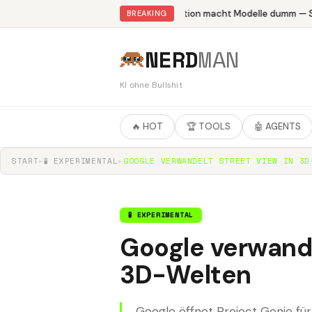
Abliteration macht Modelle dumm — St
BREAKING
NERD
MAN
KI ohne Bullshit
🔥 HOT
🏆 TOOLS
🤖 AGENTS
START
▸
🧪 EXPERIMENTAL
▸
GOOGLE VERWANDELT STREET VIEW IN 3D
🧪 EXPERIMENTAL
Google verwande
3D-Welten
Google öffnet Project Genie fü