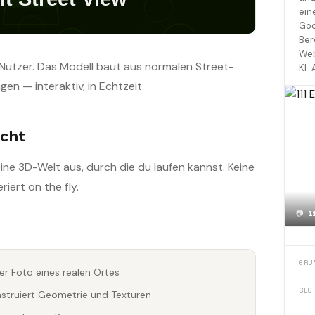
ein
Goo
Ber
Web
 Nutzer. Das Modell baut aus normalen Street-
KI-
 — interaktiv, in Echtzeit.
acht
eine 3D-Welt aus, durch die du laufen kannst. Keine
iert on the fly.
📷
1
GRÜ
r Foto eines realen Ortes
CEO
nstruiert Geometrie und Texturen