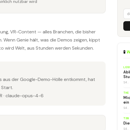
irklich nutzbar wird
rung, VR-Content — alles Branchen, die bisher
. Wenn Genie hält, was die Demos zeigen, kippt
o wird Welt, aus Stunden werden Sekunden.
🧪
W
LES
Abl
Stu
as aus der Google-Demo-Hölle entkommt, hat
14.
Start.
THE
 · claude-opus-4-6
Mic
ein
14.
T3N
Die
14.