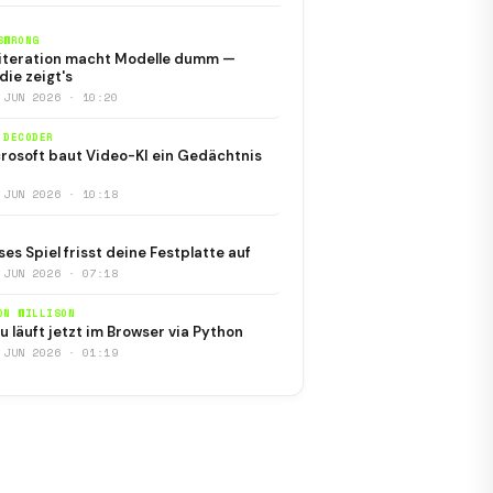
SWRONG
iteration macht Modelle dumm —
die zeigt's
 JUN 2026 · 10:20
 DECODER
rosoft baut Video-KI ein Gedächtnis
 JUN 2026 · 10:18
ses Spiel frisst deine Festplatte auf
 JUN 2026 · 07:18
ON WILLISON
u läuft jetzt im Browser via Python
 JUN 2026 · 01:19