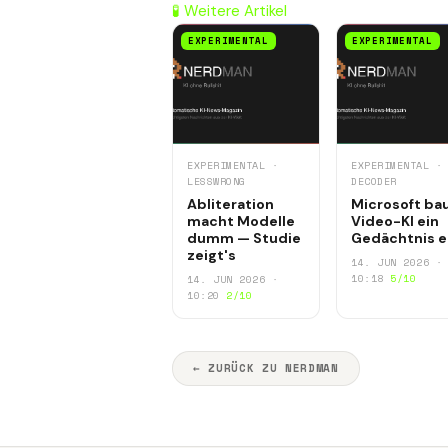
🧪 Weitere Artikel
EXPERIMENTAL
EXPERIMENTAL
EXPERIMENTAL ·
EXPERIMENTAL ·
LESSWRONG
DECODER
Abliteration
Microsoft ba
macht Modelle
Video-KI ein
dumm — Studie
Gedächtnis e
zeigt's
14. JUN 2026 ·
10:18
5/10
14. JUN 2026 ·
10:20
2/10
← ZURÜCK ZU NERDMAN