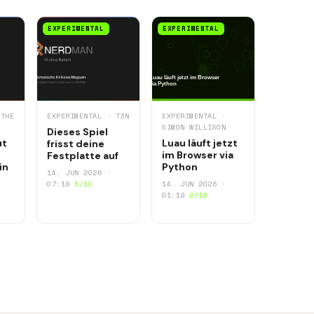
EXPERIMENTAL
EXPERIMENTAL
 THE
EXPERIMENTAL · T3N
EXPERIMENTAL ·
SIMON WILLISON
Dieses Spiel
ut
Luau läuft jetzt
frisst deine
im Browser via
Festplatte auf
in
Python
14. JUN 2026 ·
07:18
5/10
14. JUN 2026 ·
01:19
2/10