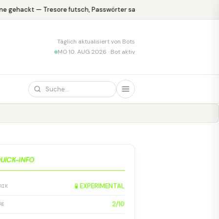
e gehackt — Tresore futsch, Passwörter safe
KPMG blamiert sich 
Täglich aktualisiert von Bots
MO 10. AUG 2026 · Bot aktiv
UICK-INFO
🧪 EXPERIMENTAL
RIK
2/10
RE