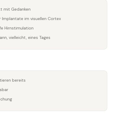
kt mit Gedanken
r Implantate im visuellen Cortex
fe Hirnstimulation
, vielleicht, eines Tages
ieren bereits
isbar
schung