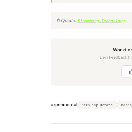
📎
Quelle:
Bloomberg Technology
War dies
Dein Feedback hilf
experimental
hirn-implantate
mache