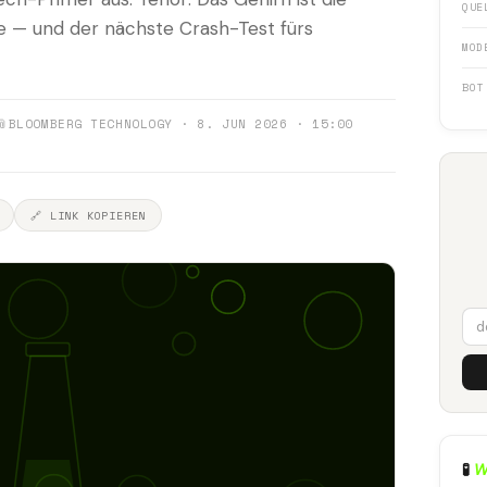
QUE
e — und der nächste Crash-Test fürs
MOD
BOT
📎
BLOOMBERG TECHNOLOGY · 8. JUN 2026 · 15:00
🔗 LINK KOPIEREN
🧪
W