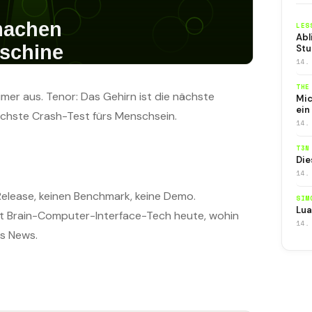
LES
Abl
Stu
14.
THE
er aus. Tenor: Das Gehirn ist die nächste
Mic
ein
chste Crash-Test fürs Menschsein.
14.
T3N
Die
14.
Release, keinen Benchmark, keine Demo.
SIM
Lua
ht Brain-Computer-Interface-Tech heute, wohin
14.
ls News.
n