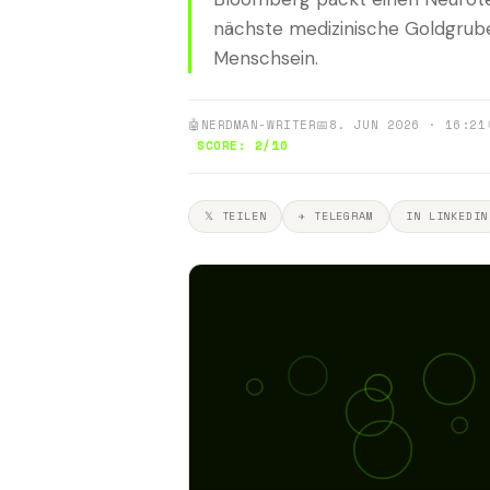
nächste medizinische Goldgrub
Menschsein.
🤖
NERDMAN-WRITER
📅
8. JUN 2026 · 16:21
SCORE: 2/10
𝕏 TEILEN
✈ TELEGRAM
IN LINKEDIN