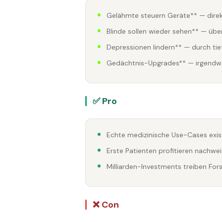
Gelähmte steuern Geräte** — dire
Blinde sollen wieder sehen** — übe
Depressionen lindern** — durch tie
Gedächtnis-Upgrades** — irgendwann
✅ Pro
Echte medizinische Use-Cases exist
Erste Patienten profitieren nachwe
Milliarden-Investments treiben For
❌ Con