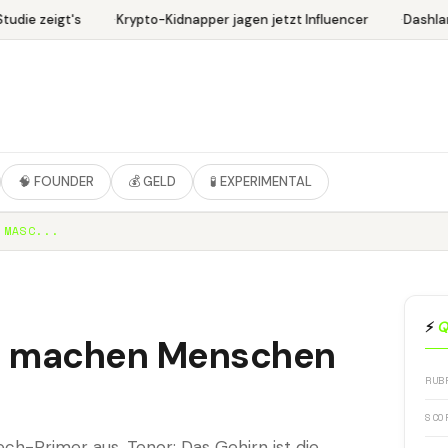
udie zeigt's
Krypto-Kidnapper jagen jetzt Influencer
Dashlan
🧠 FOUNDER
💰 GELD
🧪 EXPERIMENTAL
 MASC...
⚡
Q
te machen Menschen
RUB
SCO
h-Primer aus. Tenor: Das Gehirn ist die