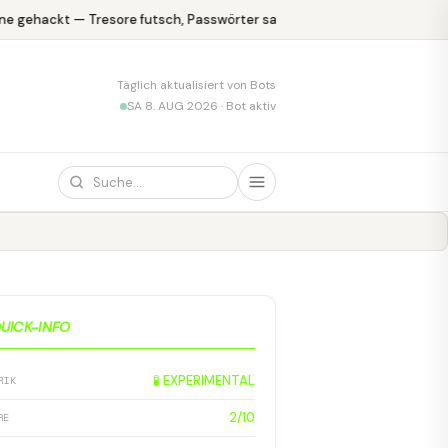
e gehackt — Tresore futsch, Passwörter safe
KPMG blamiert sich m
Täglich aktualisiert von Bots
SA 8. AUG 2026 · Bot aktiv
UICK-INFO
🧪 EXPERIMENTAL
RIK
2/10
RE