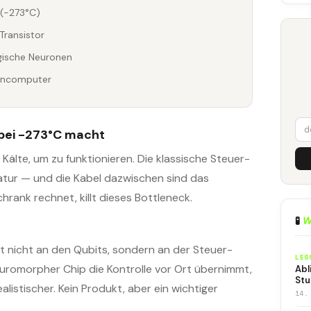
 (-273°C)
Transistor
ogische Neuronen
tencomputer
bei -273°C macht
te, um zu funktionieren. Die klassische Steuer-
atur — und die Kabel dazwischen sind das
chrank rechnet, killt dieses Bottleneck.
🧪
W
 nicht an den Qubits, sondern an der Steuer-
LES
uromorpher Chip die Kontrolle vor Ort übernimmt,
Abl
Stu
alistischer. Kein Produkt, aber ein wichtiger
14.