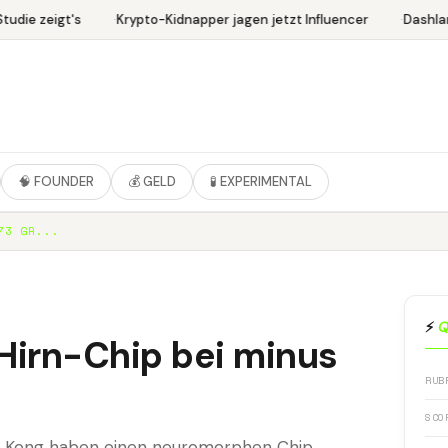
udie zeigt's
Krypto-Kidnapper jagen jetzt Influencer
Dashlan
🧠 FOUNDER
💰 GELD
🧪 EXPERIMENTAL
73 GR...
⚡
Q
Hirn-Chip bei minus
RUB
SCO
ng Kong haben einen neuromorphen Chip