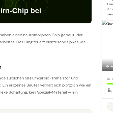
Ene
Anw
sen
g haben einen neuromorphen Chip gebaut, der
beitet. Das Ding feuert elektrische Spikes wie
n
📷
G
delsüblichen Siliziumkarbid-Transistor und
NER
in einzelnes Bauteil verhält sich plötzlich wie ein
5
/
exe Schaltung, kein Spezial-Material — ein