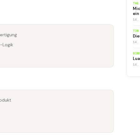
THE
Mic
ein
14.
T3N
Fertigung
Die
14.
e-Logik
SIM
Lua
14.
rodukt