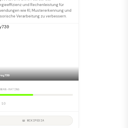
rgieeffizienz und Rechenleistung für
endungen wie KI, Mustererkennung und
sorische Verarbeitung zu verbessern.
ray739
DMAN-RATING
 10
📖 WIKIPEDIA