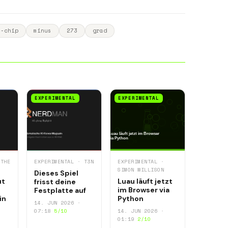
n-chip
minus
273
grad
EXPERIMENTAL
EXPERIMENTAL
 THE
EXPERIMENTAL · T3N
EXPERIMENTAL ·
SIMON WILLISON
Dieses Spiel
ut
Luau läuft jetzt
frisst deine
im Browser via
Festplatte auf
in
Python
14. JUN 2026 ·
07:18
5/10
14. JUN 2026 ·
01:19
2/10