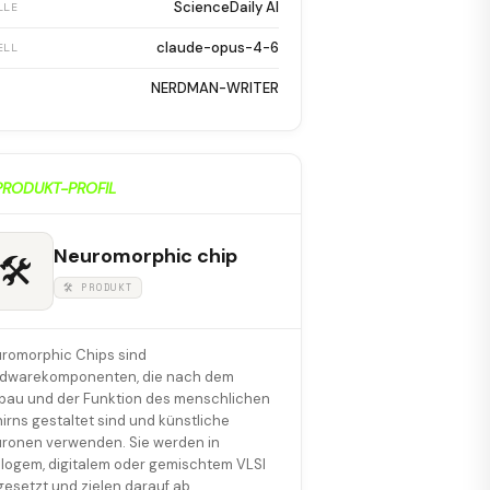
ScienceDaily AI
LLE
claude-opus-4-6
ELL
NERDMAN-WRITER
PRODUKT-PROFIL
Neuromorphic chip
🛠
🛠 PRODUKT
romorphic Chips sind
dwarekomponenten, die nach dem
bau und der Funktion des menschlichen
irns gestaltet sind und künstliche
ronen verwenden. Sie werden in
logem, digitalem oder gemischtem VLSI
esetzt und zielen darauf ab,