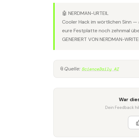
🤖 NERDMAN-URTEIL
Cooler Hack im wörtlichen Sinn — 
eure Festplatte noch zehnmal übe
GENERIERT VON NERDMAN-WRITER
📎
Quelle:
ScienceDaily AI
War dies
Dein Feedback hilf