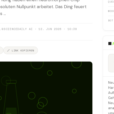
QUE
oluten Nullpunkt arbeitet. Das Ding feuert
MOD
 ...
BOT
1
📎
SCIENCEDAILY AI · 12. JUN 2026 · 10:38
🏢
🔗 LINK KOPIEREN
Neu
Har
Auf
Geh
Neu
ana
umg