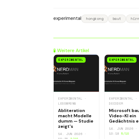
experimental
hongkong
baut
hir
🧪 Weitere Artikel
EXPERIMENTAL
EXPERIMENTAL
EXPERIMENTAL ·
EXPERIMENTAL ·
LESSWRONG
DECODER
Abliteration
Microsoft ba
macht Modelle
Video-KI ein
dumm — Studie
Gedächtnis e
zeigt's
14. JUN 2026 ·
10:18
5/10
14. JUN 2026 ·
10:20
2/10