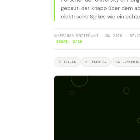
gebaut, der knapp über dem abs
elektrische Spikes wie ein echtes
🤖
NERDMAN-WRITER
📅
13. JUN 2026 · 07:2
SCORE: 2/10
𝕏 TEILEN
✈ TELEGRAM
IN LINKEDIN