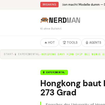
Abliteration macht Modelle dumm — St
BREAKING
NERD
MAN
KI ohne Bullshit
🔥 HOT
🏆 TOOLS
🤖 AGENTS
START
▸
🧪 EXPERIMENTAL
▸
HONGKONG BAUT HIRN-CHIP BEI MINUS 2
🧪 EXPERIMENTAL
Hongkong baut 
273 Grad
Forscher der University of Ho