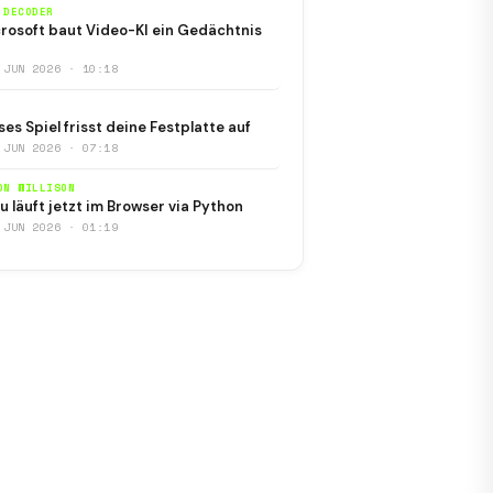
 DECODER
rosoft baut Video-KI ein Gedächtnis
 JUN 2026 · 10:18
ses Spiel frisst deine Festplatte auf
 JUN 2026 · 07:18
ON WILLISON
u läuft jetzt im Browser via Python
 JUN 2026 · 01:19