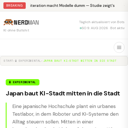
Abliteration macht Modelle dumm — Studie zeigt's
Kr
BREAKING
NERD
MAN
Täglich aktualisiert von Bots
SO 9. AUG 2026 · Bot aktiv
KI ohne Bullshit
START
▸
🧪 EXPERIMENTAL
▸
JAPAN BAUT KI-STADT MITTEN IN DIE STADT
🧪 EXPERIMENTAL
Japan baut KI-Stadt mitten in die Stadt
Eine japanische Hochschule plant ein urbanes
Testlabor, in dem Roboter und KI-Systeme den
Alltag steuern sollen. Mitten in einer