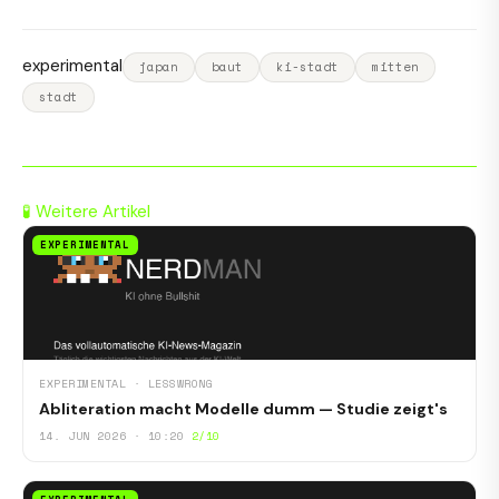
experimental
japan
baut
ki-stadt
mitten
stadt
🧪 Weitere Artikel
EXPERIMENTAL
EXPERIMENTAL · LESSWRONG
Abliteration macht Modelle dumm — Studie zeigt's
14. JUN 2026 · 10:20
2/10