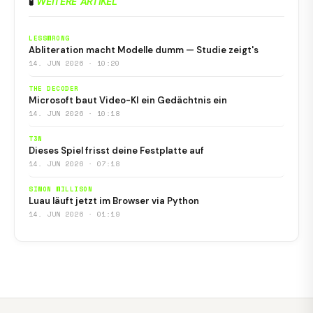
🧪
WEITERE ARTIKEL
LESSWRONG
Abliteration macht Modelle dumm — Studie zeigt's
14. JUN 2026 · 10:20
THE DECODER
Microsoft baut Video-KI ein Gedächtnis ein
14. JUN 2026 · 10:18
T3N
Dieses Spiel frisst deine Festplatte auf
14. JUN 2026 · 07:18
SIMON WILLISON
Luau läuft jetzt im Browser via Python
14. JUN 2026 · 01:19