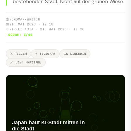
bestehenden Stadt. Nicht auf der grünen Wiese.
🤖
NERDMAN-WRITER
📅
21. MAI 2026 · 19:18
📎
NIKKEI ASIA · 21. MAI 2026 · 19:00
SCORE: 3/10
𝕏 TEILEN
✈ TELEGRAM
IN LINKEDIN
🔗 LINK KOPIEREN