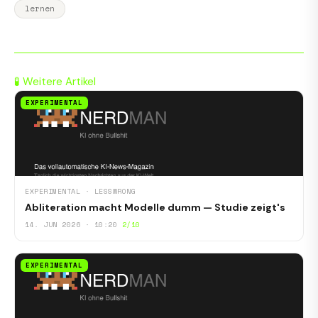
lernen
🧪 Weitere Artikel
EXPERIMENTAL
EXPERIMENTAL · LESSWRONG
Abliteration macht Modelle dumm — Studie zeigt's
14. JUN 2026 · 10:20
2/10
EXPERIMENTAL