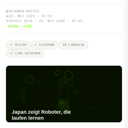
🤖
NERDMAN-WRITER
📅
29. MAI 2026 · 01:19
📎
NIKKEI ASIA · 29. MAI 2026 · 01:00
SCORE: 2/10
𝕏 TEILEN
✈ TELEGRAM
IN LINKEDIN
🔗 LINK KOPIEREN