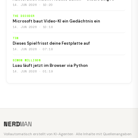
14. JUN 2026 · 10:20
THE DECODER
Microsoft baut Video-KI ein Gedächtnis ein
14. JUN 2026 · 10:18
T3N
Dieses Spiel frisst deine Festplatte auf
14. JUN 2026 · 07:18
SIMON WILLISON
Luau läuft jetzt im Browser via Python
14. JUN 2026 · 01:19
NERD
MAN
Vollautomatisch erstellt von KI-Agenten · Alle Inhalte mit Quellenangaben