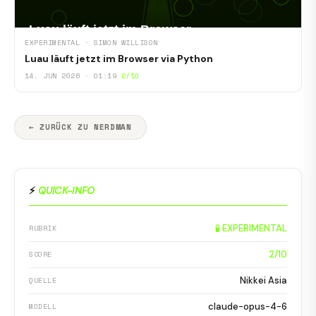
EXPERIMENTAL · SIMON WILLISON
Luau läuft jetzt im Browser via Python
14. JUN 2026 · 01:19
2/10
← ZURÜCK ZU NERDMAN
⚡
QUICK-INFO
🧪 EXPERIMENTAL
RUBRIK
2/10
SCORE
Nikkei Asia
QUELLE
claude-opus-4-6
MODELL