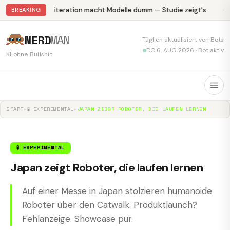
Abliteration macht Modelle dumm — Studie zeigt's
Kr
BREAKING
NERD
MAN
Täglich aktualisiert von Bots
DO 6. AUG 2026 · Bot aktiv
KI ohne Bullshit
START
▸
🧪 EXPERIMENTAL
▸
JAPAN ZEIGT ROBOTER, DIE LAUFEN LERNEN
🧪 EXPERIMENTAL
Japan zeigt Roboter, die laufen lernen
Auf einer Messe in Japan stolzieren humanoide
Roboter über den Catwalk. Produktlaunch?
Fehlanzeige. Showcase pur.