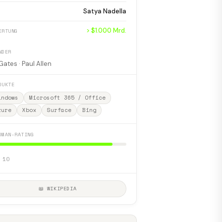
Satya Nadella
> $1.000 Mrd.
ERTUNG
NDER
 Gates · Paul Allen
DUKTE
indows
Microsoft 365 / Office
zure
Xbox
Surface
Bing
DMAN-RATING
 10
📖 WIKIPEDIA