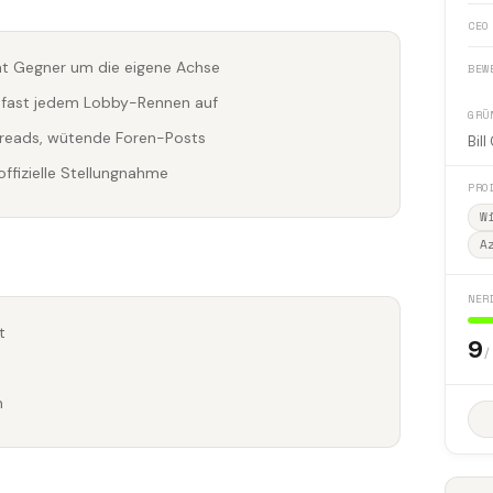
CEO
eht Gegner um die eigene Achse
BEW
in fast jedem Lobby-Rennen auf
GRÜ
Threads, wütende Foren-Posts
Bill
offizielle Stellungnahme
PRO
W
A
NER
t
9
/
n