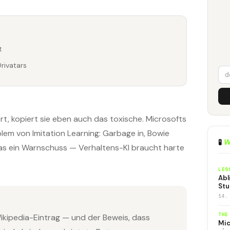
t
rivatars
t, kopiert sie eben auch das toxische. Microsofts
em von Imitation Learning: Garbage in, Bowie
🧪
W
 das ein Warnschuss — Verhaltens-KI braucht harte
LES
Abl
Stu
14.
THE
ikipedia-Eintrag — und der Beweis, dass
Mic