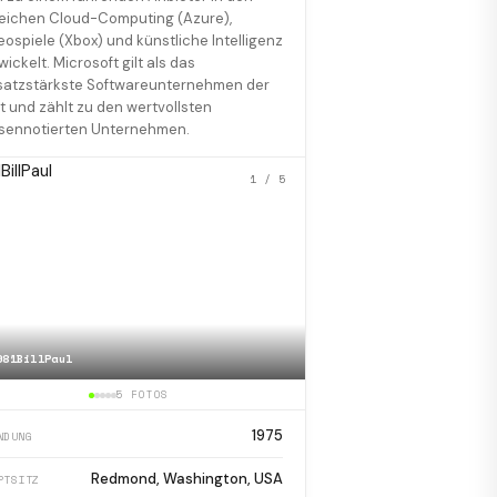
eichen Cloud-Computing (Azure),
eospiele (Xbox) und künstliche Intelligenz
wickelt. Microsoft gilt als das
atzstärkste Softwareunternehmen der
t und zählt zu den wertvollsten
sennotierten Unternehmen.
1
/ 5
981BillPaul
📷
Aerial Microsoft West 
5 FOTOS
1975
NDUNG
Redmond, Washington, USA
PTSITZ