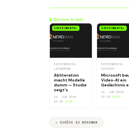
🧪 Weitere Artikel
EXPERIMENTAL
EXPERIMENTAL
EXPERIMENTAL ·
EXPERIMENTAL ·
LESSWRONG
DECODER
Abliteration
Microsoft ba
macht Modelle
Video-KI ein
dumm — Studie
Gedächtnis e
zeigt's
14. JUN 2026 ·
10:18
5/10
14. JUN 2026 ·
10:20
2/10
← ZURÜCK ZU NERDMAN