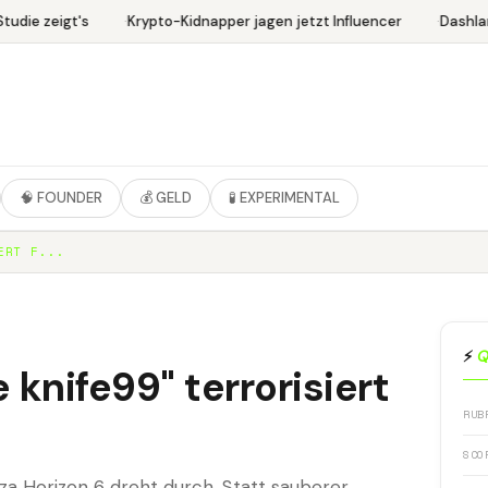
udie zeigt's
Krypto-Kidnapper jagen jetzt Influencer
Dashlan
🧠 FOUNDER
💰 GELD
🧪 EXPERIMENTAL
ERT F...
⚡
Q
 knife99" terrorisiert
RUB
SCO
rza Horizon 6 dreht durch. Statt sauberer