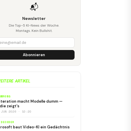
📬
Newsletter
Die Top-5 KI-News der Woche.
Montags. Kein Bullshit.
Abonnieren
EITERE ARTIKEL
SWRONG
iteration macht Modelle dumm —
die zeigt's
 JUN 2026 · 10:20
 DECODER
rosoft baut Video-KI ein Gedächtnis