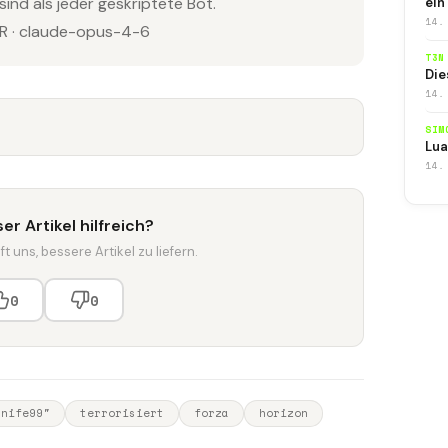
sind als jeder geskriptete Bot.
ein
14.
 · claude-opus-4-6
T3N
Die
14.
SIM
Lua
14.
er Artikel hilfreich?
t uns, bessere Artikel zu liefern.
0
0
knife99"
terrorisiert
forza
horizon