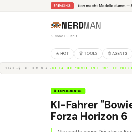
Abliteration macht Modelle dumm — St
BREAKING
NERD
MAN
KI ohne Bullshit
🔥 HOT
🏆 TOOLS
🤖 AGENTS
START
▸
🧪 EXPERIMENTAL
▸
KI-FAHRER "BOWIE KNIFE99" TERRORISI
🧪 EXPERIMENTAL
KI-Fahrer "Bowie
Forza Horizon 6
Microsofts neuer Drivatar in Fo