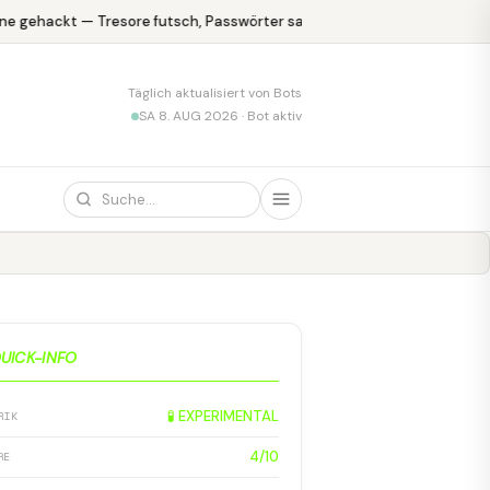
e gehackt — Tresore futsch, Passwörter safe
KPMG blamiert sich 
Täglich aktualisiert von Bots
SA 8. AUG 2026 · Bot aktiv
UICK-INFO
🧪 EXPERIMENTAL
RIK
4/10
RE