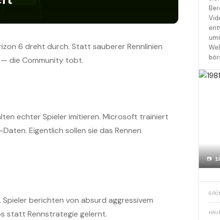
Ber
Vid
ent
ums
rizon 6 dreht durch. Statt sauberer Rennlinien
Wel
bör
 — die Community tobt.
lten echter Spieler imitieren. Microsoft trainiert
-Daten. Eigentlich sollen sie das Rennen
📷
1
GRÜ
 Spieler berichten von absurd aggressivem
HAU
os statt Rennstrategie gelernt.