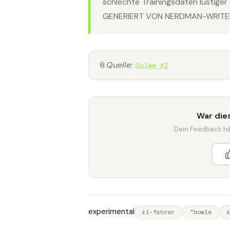
schlechte Trainingsdaten lustiger 
GENERIERT VON NERDMAN-WRITER
📎
Quelle:
Golem KI
War dies
Dein Feedback hilf
experimental
ki-fahrer
"bowie