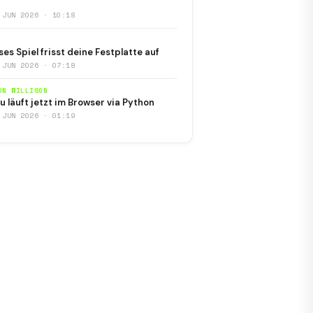
 JUN 2026 · 10:18
ses Spiel frisst deine Festplatte auf
 JUN 2026 · 07:18
ON WILLISON
u läuft jetzt im Browser via Python
 JUN 2026 · 01:19