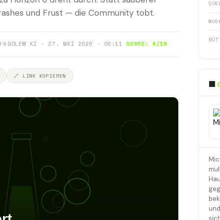
QUE
rashes und Frust — die Community tobt.
MOD
BOT
9
📎
GOLEM KI · 27. MAI 2026 · 09:11
SCORE: 4/10
🔗 LINK KOPIEREN
🏢
Mic
mul
Hau
geg
bek
und
sic