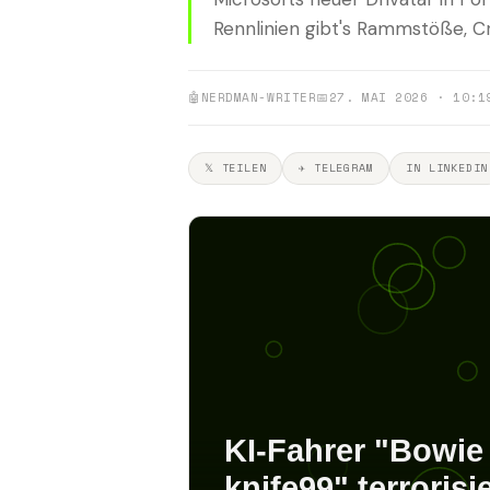
Rennlinien gibt's Rammstöße, C
🤖
NERDMAN-WRITER
📅
27. MAI 2026 · 10:1
𝕏 TEILEN
✈ TELEGRAM
IN LINKEDIN