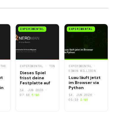
EXPERIMENTAL
EXPERIMENTAL
 THE
EXPERIMENTAL · T3N
EXPERIMENTAL ·
SIMON WILLISON
Dieses Spiel
ut
Luau läuft jetzt
frisst deine
im Browser via
Festplatte auf
in
Python
14. JUN 2026 ·
07:18
5/10
14. JUN 2026 ·
01:19
2/10