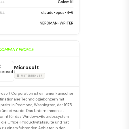
Golem KI
LLE
claude-opus-4-6
ELL
NERDMAN-WRITER
COMPANY PROFILE
Microsoft
🏢 UNTERNEHMEN
rosoft Corporation ist ein amerikanischer
tinationaler Technologiekonzern mit
ptsitz in Redmond, Washington, der 1975
ründet wurde. Das Unternehmen ist
annt für das Windows-Betriebssystem
 die Office-Produktivitätssuite und hat
h zu einem führenden Anbieter in den