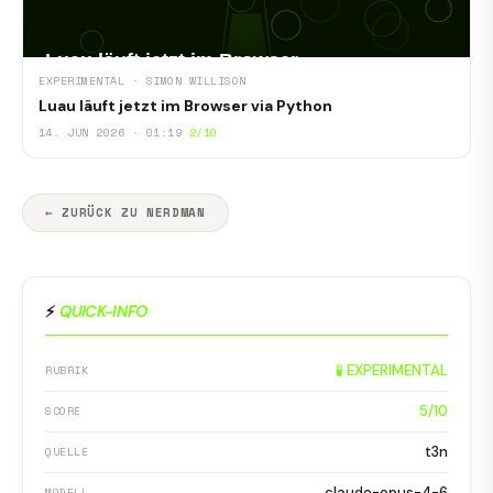
EXPERIMENTAL · SIMON WILLISON
Luau läuft jetzt im Browser via Python
14. JUN 2026 · 01:19
2/10
← ZURÜCK ZU NERDMAN
⚡
QUICK-INFO
🧪 EXPERIMENTAL
RUBRIK
5/10
SCORE
t3n
QUELLE
claude-opus-4-6
MODELL