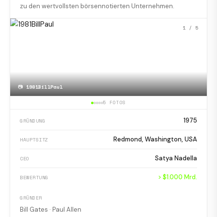
zu den wertvollsten börsennotierten Unternehmen.
1
/ 5
📷
1981BillPaul
5 FOTOS
1975
GRÜNDUNG
Redmond, Washington, USA
HAUPTSITZ
Satya Nadella
CEO
> $1.000 Mrd.
BEWERTUNG
GRÜNDER
Bill Gates · Paul Allen