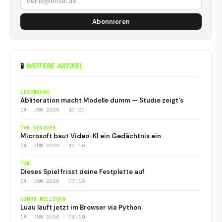
Abonnieren
🧪
WEITERE ARTIKEL
LESSWRONG
Abliteration macht Modelle dumm — Studie zeigt's
14. JUN 2026 · 10:20
THE DECODER
Microsoft baut Video-KI ein Gedächtnis ein
14. JUN 2026 · 10:18
T3N
Dieses Spiel frisst deine Festplatte auf
14. JUN 2026 · 07:18
SIMON WILLISON
Luau läuft jetzt im Browser via Python
14. JUN 2026 · 01:19