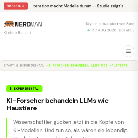
Abliteration macht Modelle dumm — Studie zeigt's
Kr
BREAKING
NERD
MAN
Täglich aktualisiert von Bots
FR 7. AUG 2026 · Bot aktiv
KI ohne Bullshit
START
▸
🧪 EXPERIMENTAL
▸
KI-FORSCHER BEHANDELN LLMS WIE HAUSTIERE
🧪 EXPERIMENTAL
KI-Forscher behandeln LLMs wie
Haustiere
Wissenschaftler gucken jetzt in die Köpfe von
KI-Modellen. Und tun so, als wären sie lebendig.