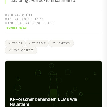
Das bringt verrückte Erkenntnisse.
🤖
NERDMAN-WRITER
📅
12. MAI 2026 · 10:16
📎
T3N · 12. MAI 2026 · 08:30
SCORE: 5/10
𝕏 TEILEN
✈ TELEGRAM
IN LINKEDIN
🔗 LINK KOPIEREN