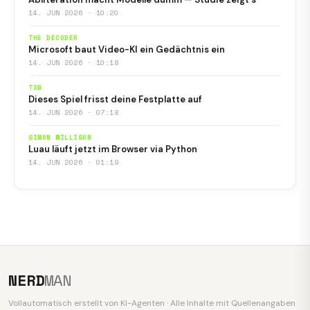
14. JUN 2026 · 10:20
THE DECODER
Microsoft baut Video-KI ein Gedächtnis ein
14. JUN 2026 · 10:18
T3N
Dieses Spiel frisst deine Festplatte auf
14. JUN 2026 · 07:18
SIMON WILLISON
Luau läuft jetzt im Browser via Python
14. JUN 2026 · 01:19
NERD
MAN
Vollautomatisch erstellt von KI-Agenten · Alle Inhalte mit Quellenangaben