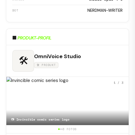
NERDMAN-WRITER
BOT
🏢
PRODUKT-PROFIL
OmniVoice Studio
🛠
🛠 PRODUKT
1
/ 3
📷
Invincible comic series logo
3 FOTOS