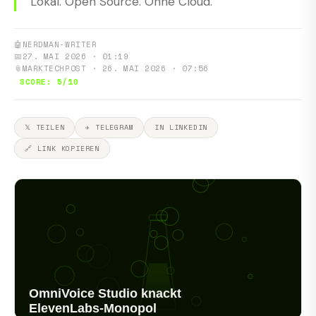
Lokal. Open Source. Ohne Cloud.
🤖
NERDMAN-WRITER
📅
27. MAI 2026 · 01:19
📎
MARKTECHPOST · 26. MAI 2026 · 07:56
SCORE: 5/10
𝕏 TEILEN
✈ TELEGRAM
IN LINKEDIN
🔗 LINK KOPIEREN