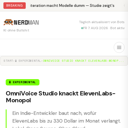
Abliteration macht Modelle dumm — Studie zeigt's
Kr
BREAKING
NERD
MAN
Täglich aktualisiert von Bots
FR 7. AUG 2026 · Bot aktiv
KI ohne Bullshit
START
▸
🧪 EXPERIMENTAL
▸
OMNIVOICE STUDIO KNACKT ELEVENLABS-MONOP...
🧪 EXPERIMENTAL
OmniVoice Studio knackt ElevenLabs-
Monopol
Ein Indie-Entwickler baut nach, wofür
ElevenLabs bis zu 330 Dollar im Monat verlangt.