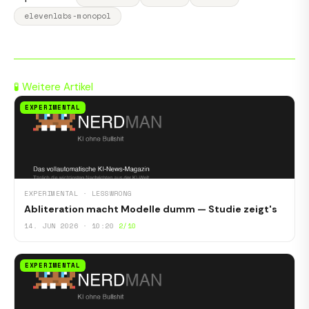
elevenlabs-monopol
🧪 Weitere Artikel
EXPERIMENTAL
EXPERIMENTAL · LESSWRONG
Abliteration macht Modelle dumm — Studie zeigt's
14. JUN 2026 · 10:20
2/10
EXPERIMENTAL