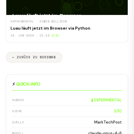
EXPERIMENTAL · SIMON WILLISON
Luau läuft jetzt im Browser via Python
14. JUN 2026 · 01:19
2/10
← ZURÜCK ZU NERDMAN
⚡
QUICK-INFO
🧪 EXPERIMENTAL
RUBRIK
5/10
SCORE
MarkTechPost
QUELLE
claude-opus-4-6
MODELL