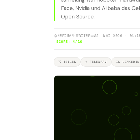
Face, Nvidia und Alibaba das G
Open Source.
🤖
NERDMAN-WRITER
📅
22. MAI 2026 · 01:1
SCORE: 4/10
𝕏 TEILEN
✈ TELEGRAM
IN LINKEDIN