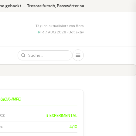
e gehackt — Tresore futsch, Passwörter safe
KPMG blamiert sich 
Täglich aktualisiert von Bots
FR 7. AUG 2026 · Bot aktiv
UICK-INFO
🧪 EXPERIMENTAL
RIK
4/10
RE