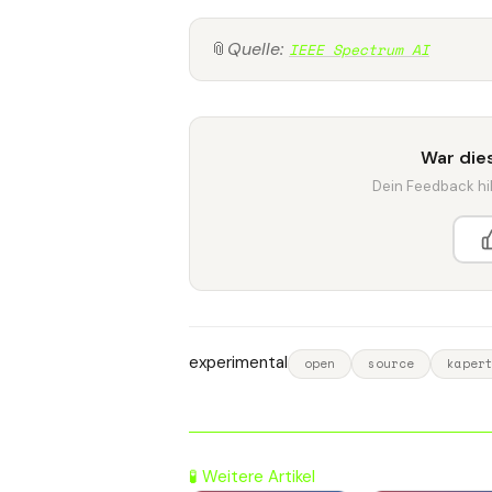
📎
Quelle:
IEEE Spectrum AI
War dies
Dein Feedback hilf
experimental
open
source
kaper
🧪 Weitere Artikel