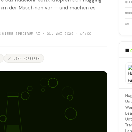
QUE
ehirn der Maschinen vor — und machen es
MOD
BOT
8
📎
IEEE SPECTRUM AI · 21. MAI 2026 · 14:00
🏢
🔗 LINK KOPIEREN
Hug
Unt
Wer
Lea
Unt
Tra
Lan