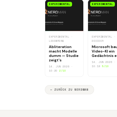
EXPERIMENTAL
EXPERIMENTAL
EXPERIMENTAL ·
EXPERIMENTAL ·
LESSWRONG
DECODER
Abliteration
Microsoft ba
macht Modelle
Video-KI ein
dumm — Studie
Gedächtnis e
zeigt's
14. JUN 2026 ·
10:18
5/10
14. JUN 2026 ·
10:20
2/10
← ZURÜCK ZU NERDMAN