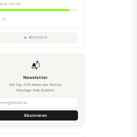
DMAN-RATING
 10
📖 WIKIPEDIA
📬
Newsletter
Die Top-5 KI-News der Woche.
Montags. Kein Bullshit.
Abonnieren