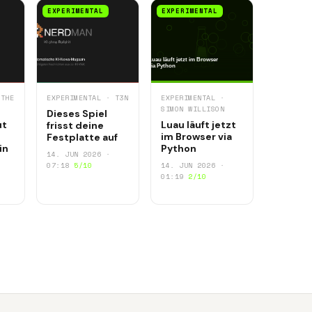
EXPERIMENTAL
EXPERIMENTAL
 THE
EXPERIMENTAL · T3N
EXPERIMENTAL ·
SIMON WILLISON
Dieses Spiel
ut
Luau läuft jetzt
frisst deine
im Browser via
Festplatte auf
in
Python
14. JUN 2026 ·
07:18
5/10
14. JUN 2026 ·
01:19
2/10