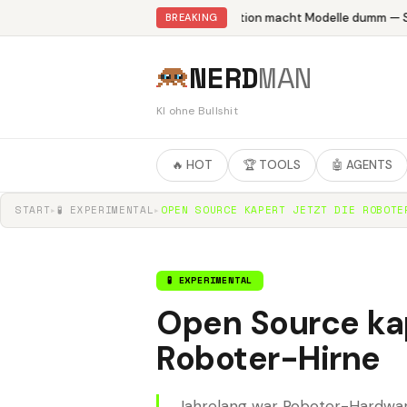
Abliteration macht Modelle dumm — St
BREAKING
NERD
MAN
KI ohne Bullshit
🔥 HOT
🏆 TOOLS
🤖 AGENTS
START
▸
🧪 EXPERIMENTAL
▸
OPEN SOURCE KAPERT JETZT DIE ROBOTE
🧪 EXPERIMENTAL
Open Source kap
Roboter-Hirne
Jahrelang war Roboter-Hardware