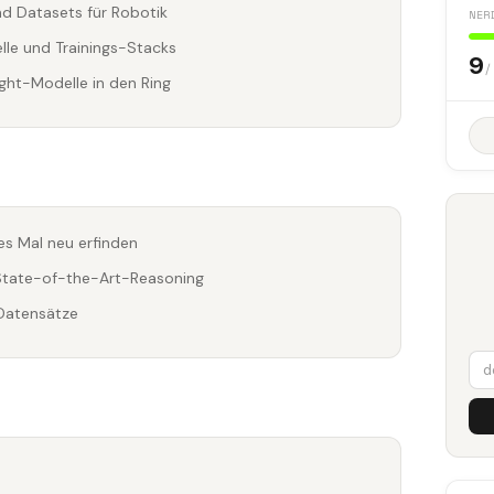
d Datasets für Robotik
NER
lle und Trainings-Stacks
9
/
ght-Modelle in den Ring
es Mal neu erfinden
State-of-the-Art-Reasoning
 Datensätze