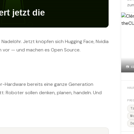
zum
adelöhr. Jetzt knöpfen sich Hugging Face, Nvidia
en vor — und machen es Open Source.
📷
C
r-Hardware bereits eine ganze Generation
HAU
tt: Roboter sollen denken, planen, handeln. Und
PRO
T
M
D