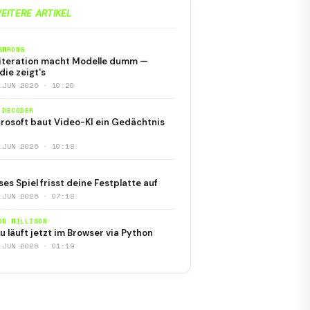
EITERE ARTIKEL
SWRONG
iteration macht Modelle dumm —
die zeigt's
 JUN 2026 · 10:20
 DECODER
rosoft baut Video-KI ein Gedächtnis
 JUN 2026 · 10:18
ses Spiel frisst deine Festplatte auf
 JUN 2026 · 07:18
ON WILLISON
u läuft jetzt im Browser via Python
 JUN 2026 · 01:19