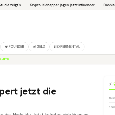
udie zeigt's
Krypto-Kidnapper jagen jetzt Influencer
Dashlan
🧠 FOUNDER
💰 GELD
🧪 EXPERIMENTAL
R-HIR...
⚡
Q
ert jetzt die
RUB
SCO
 das Nadelöhr. Jetzt knöpfen sich Hugging