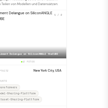
 Teilen von Modellen und Datensätzen.
1
/ 2
lément Delangue on SiliconANGLE theCUBE
📷
Thomas Wolf at Slush 2
2 FOTOS
New York City, USA
PTSITZ
DUKTE
ransformers
odel-Sharing-Plattform
ataset-Sharing-Plattform