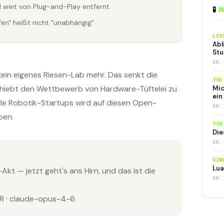
 weit von Plug-and-Play entfernt
🧪
W
ffen" heißt nicht "unabhängig"
LES
Abl
Stu
14.
kein eigenes Riesen-Lab mehr. Das senkt die
THE
chiebt den Wettbewerb von Hardware-Tüftelei zu
Mic
ein
le Robotik-Startups wird auf diesen Open-
14.
ben.
T3N
Die
14.
SIM
Lua
t — jetzt geht's ans Hirn, und das ist die
14.
 · claude-opus-4-6