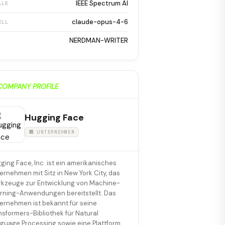
IEEE Spectrum AI
LLE
claude-opus-4-6
ELL
NERDMAN-WRITER
COMPANY PROFILE
Hugging Face
🏢 UNTERNEHMEN
ging Face, Inc. ist ein amerikanisches
ernehmen mit Sitz in New York City, das
kzeuge zur Entwicklung von Machine-
rning-Anwendungen bereitstellt. Das
ernehmen ist bekannt für seine
nsformers-Bibliothek für Natural
guage Processing sowie eine Plattform