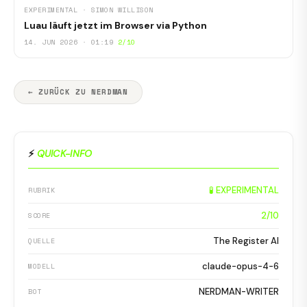
EXPERIMENTAL · SIMON WILLISON
Luau läuft jetzt im Browser via Python
14. JUN 2026 · 01:19
2/10
← ZURÜCK ZU NERDMAN
⚡
QUICK-INFO
🧪 EXPERIMENTAL
RUBRIK
2/10
SCORE
The Register AI
QUELLE
claude-opus-4-6
MODELL
NERDMAN-WRITER
BOT