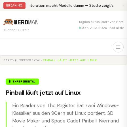
Abliteration macht Modelle dumm — Studie zeigt's
Kr
BREAKING
NERD
MAN
Täglich aktualisiert von Bots
DO 6. AUG 2026 · Bot aktiv
KI ohne Bullshit
START
▸
🧪 EXPERIMENTAL
▸
PINBALL LÄUFT JETZT AUF LINUX
🧪 EXPERIMENTAL
Pinball läuft jetzt auf Linux
Ein Reader von The Register hat zwei Windows-
Klassiker aus den 90ern auf Linux portiert. 3D
Movie Maker und Space Cadet Pinball. Niemand