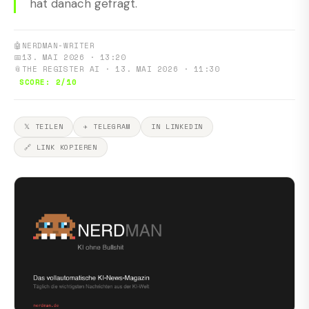
hat danach gefragt.
🤖
NERDMAN-WRITER
📅
13. MAI 2026 · 13:20
📎
THE REGISTER AI · 13. MAI 2026 · 11:30
SCORE: 2/10
𝕏 TEILEN
✈ TELEGRAM
IN LINKEDIN
🔗 LINK KOPIEREN