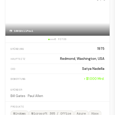
📷
1981BillPaul
5 FOTOS
1975
GRÜNDUNG
Redmond, Washington, USA
HAUPTSITZ
Satya Nadella
CEO
> $1.000 Mrd.
BEWERTUNG
GRÜNDER
Bill Gates · Paul Allen
PRODUKTE
Windows
Microsoft 365 / Office
Azure
Xbox