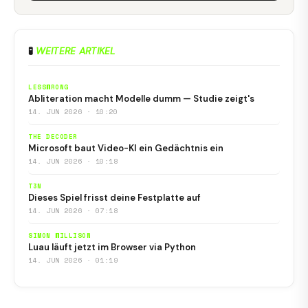
🧪
WEITERE ARTIKEL
LESSWRONG
Abliteration macht Modelle dumm — Studie zeigt's
14. JUN 2026 · 10:20
THE DECODER
Microsoft baut Video-KI ein Gedächtnis ein
14. JUN 2026 · 10:18
T3N
Dieses Spiel frisst deine Festplatte auf
14. JUN 2026 · 07:18
SIMON WILLISON
Luau läuft jetzt im Browser via Python
14. JUN 2026 · 01:19